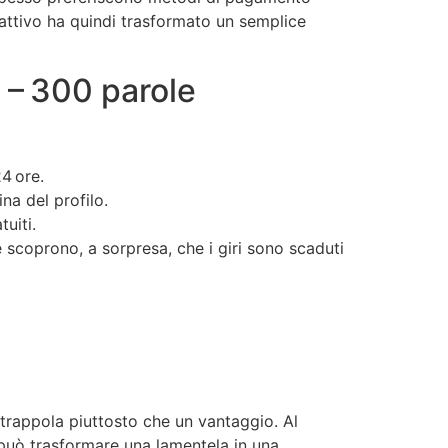
reattivo ha quindi trasformato un semplice
ni – 300 parole
4 ore.
na del profilo.
tuiti.
e scoprono, a sorpresa, che i giri sono scaduti
 trappola piuttosto che un vantaggio. Al
 può trasformare una lamentela in una