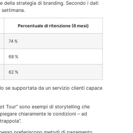
e della strategia di branding. Secondo i dati
a settimana.
Percentuale di ritenzione (6 mesi)
74 %
68 %
62 %
lo se supportata da un servizio clienti capace
ot Tour” sono esempi di storytelling che
piegare chiaramente le condizioni – ad
trappola”.
e spesso preferiscono metodi di pagamento