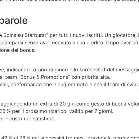
parole
Spins su Starburst” per tutti i nuovi iscritti. Un giocatore
 scomparsi senza aver ricevuto alcun credito. Dopo aver con
ione del bonus.
ive, indicando l’orario di gioco e lo screenshot del messagg
o al team “Bonus & Promotions” con priorità alta.
email, confermando che il bug era noto e che il team di svi
s, aggiungendo un extra di 20 giri come gesto di buona volo
5 % per il prossimo ricarico, valido per 7 giorni.
ed – customer satisfied”.
 42 % al 78 % nei successivi tre mesi, grazie alla percezion