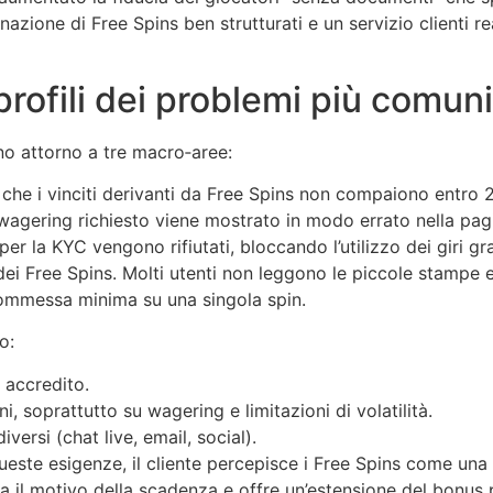
inazione di Free Spins ben strutturati e un servizio clienti 
 i profili dei problemi più comu
ano attorno a tre macro‑aree:
a che i vinciti derivanti da Free Spins non compaiono entro 2
il wagering richiesto viene mostrato in modo errato nella pagi
per la KYC vengono rifiutati, bloccando l’utilizzo dei giri gra
 dei Free Spins. Molti utenti non leggono le piccole stampe 
scommessa minima su una singola spin.
o:
 accredito.
, soprattutto su wagering e limitazioni di volatilità.
versi (chat live, email, social).
este esigenze, il cliente percepisce i Free Spins come una
a il motivo della scadenza e offre un’estensione del bonus