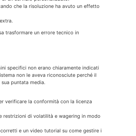
cando che la risoluzione ha avuto un effetto
extra.
 trasformare un errore tecnico in
i specifici non erano chiaramente indicati
sistema non le aveva riconosciute perché il
a sua puntata media.
er verificare la conformità con la licenza
 restrizioni di volatilità e wagering in modo
corretti e un video tutorial su come gestire i