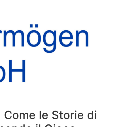
: Come le Storie di