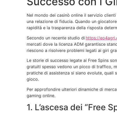
Successo con i Gir
Nel mondo dei casinò online il servizio client
una relazione di fiducia. Quando un giocator
rapidità e la trasparenza della risposta deter
Secondo un recente studio di
https://eo4agri.
mercati dove la licenza ADM garantisce standar
riescono a risolvere problemi legati ai giri gr
Le storie di successo legate ai Free Spins so
gratuiti spesso vedono un picco di traffico, 
pratiche di assistenza si siano evolute, quali 
gioco.
Per approfondire ulteriori dinamiche di mercat
gaming online.
1. L’ascesa dei “Free S