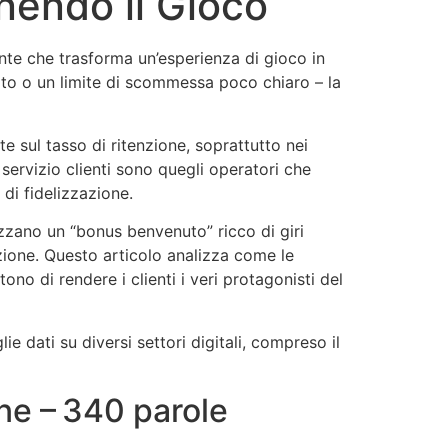
inendo il Gioco
ante che trasforma un’esperienza di gioco in
to o un limite di scommessa poco chiaro – la
nte sul tasso di ritenzione, soprattutto nei
servizio clienti sono quegli operatori che
 di fidelizzazione.
izzano un “bonus benvenuto” ricco di giri
zione. Questo articolo analizza come le
ono di rendere i clienti i veri protagonisti del
 dati su diversi settori digitali, compreso il
one – 340 parole