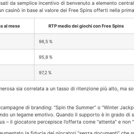
passati da semplice incentivo di benvenuto a elemento central
 un casinò in base al valore dei Free Spins offerti nella prim
s al mese
RTP medio dei giochi con Free Spins
96,5 %
95,8 %
97,2 %
erosa sia correlata a un tasso di ritenzione più alto, ma so
 a campagne di branding: “Spin the Summer” o “Winter Jackp
ando un legame emotivo. Quando il supporto è in grado di s
s – il giocatore percepisce l’offerta come “attenta” e non “
ha aumentato la fiducia dei giocatori “senza documenti” ch