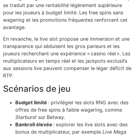
se traduit par une rentabilité légèrement supérieure
pour les joueurs à budget limité. Les free spins sans
wagering et les promotions fréquentes renforcent cet
avantage.
En revanche, le live slot propose une immersion et une
transparence qui séduisent les gros parieurs et les
joueurs recherchant une expérience « casino réel ». Les
multiplicateurs en temps réel et les jackpots exclusifs
aux sessions live peuvent compenser le léger déficit de
RTP.
Scénarios de jeu
Budget limité
: privilégier les slots RNG avec des
offres de free spins à faible wagering, comme
Starburst
sur Betway.
Bankroll élevée
: explorer les live slots avec des
bonus de multiplicateur, par exemple
Live Mega