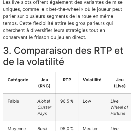
Les live slots offrent également des variantes de mise
uniques, comme le « bet‑the‑wheel » où le joueur peut
parier sur plusieurs segments de la roue en même
temps. Cette flexibilité attire les gros parieurs qui
cherchent à diversifier leurs stratégies tout en
conservant le frisson du jeu en direct.
3. Comparaison des RTP et
de la volatilité
Catégorie
Jeu
RTP
Volatilité
Jeu
(RNG)
(Live)
Faible
Aloha!
96,5 %
Low
Live
Cluster
Wheel of
Pays
Fortune
Moyenne
Book
95,0 %
Medium
Live