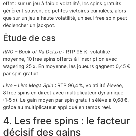
effet : sur un jeu à faible volatilité, les spins gratuits
génèrent souvent de petites victoires cumulées, alors
que sur un jeu à haute volatilité, un seul free spin peut
déclencher un jackpot.
Étude de cas
RNG – Book of Ra Deluxe
: RTP 95 %, volatilité
moyenne, 10 free spins offerts à l’inscription avec
wagering 25 x. En moyenne, les joueurs gagnent 0,45 €
par spin gratuit.
Live – Live Mega Spin
: RTP 96,4 %, volatilité élevée,
8 free spins en direct avec multiplicateur dynamique
(1‑5 x). Le gain moyen par spin gratuit s’élève à 0,68 €,
grâce au multiplicateur appliqué en temps réel.
4. Les free spins : le facteur
décisif des gains