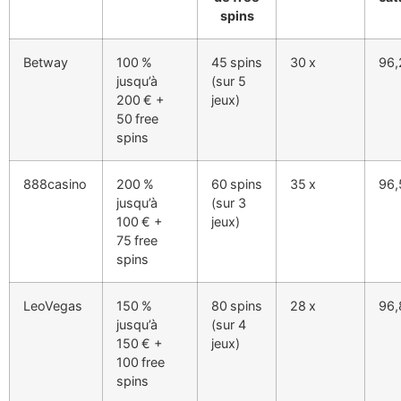
spins
Betway
100 %
45 spins
30 x
96,
jusqu’à
(sur 5
200 € +
jeux)
50 free
spins
888casino
200 %
60 spins
35 x
96,
jusqu’à
(sur 3
100 € +
jeux)
75 free
spins
LeoVegas
150 %
80 spins
28 x
96,
jusqu’à
(sur 4
150 € +
jeux)
100 free
spins