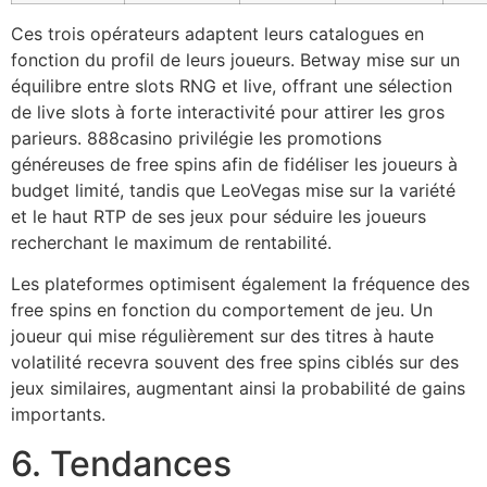
Ces trois opérateurs adaptent leurs catalogues en
fonction du profil de leurs joueurs. Betway mise sur un
équilibre entre slots RNG et live, offrant une sélection
de live slots à forte interactivité pour attirer les gros
parieurs. 888casino privilégie les promotions
généreuses de free spins afin de fidéliser les joueurs à
budget limité, tandis que LeoVegas mise sur la variété
et le haut RTP de ses jeux pour séduire les joueurs
recherchant le maximum de rentabilité.
Les plateformes optimisent également la fréquence des
free spins en fonction du comportement de jeu. Un
joueur qui mise régulièrement sur des titres à haute
volatilité recevra souvent des free spins ciblés sur des
jeux similaires, augmentant ainsi la probabilité de gains
importants.
6. Tendances