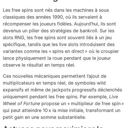
Les free spins sont nés dans les machines à sous
classiques des années 1990, où ils servaient à
récompenser les joueurs fidèles. Aujourd’hui, ils sont
devenus un pilier des stratégies de bankroll. Sur les
slots RNG, les free spins sont souvent liés à un jeu
spécifique, tandis que les live slots introduisent des
variantes comme les « spins en direct » où le croupier
lance physiquement la roue pendant que le joueur
observe le résultat en temps réel.
Ces nouvelles mécaniques permettent l’ajout de
multiplicateurs en temps réel, de symboles wild
expansifs et même de jackpots progressifs déclenchés
uniquement pendant les free spins. Par exemple,
Live
Wheel of Fortune
propose un « multiplieur de free spin »
qui peut atteindre 10 x la mise initiale, transformant un
petit gain en une somme substantielle.