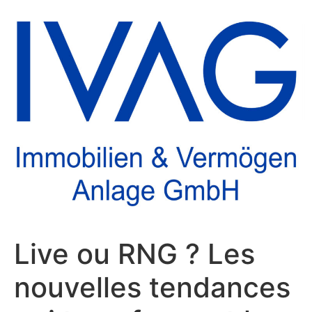
Live ou RNG ? Les
nouvelles tendances