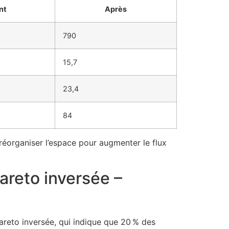
nt
Après
790
15,7
23,4
84
réorganiser l’espace pour augmenter le flux
Pareto inversée –
Pareto inversée, qui indique que 20 % des