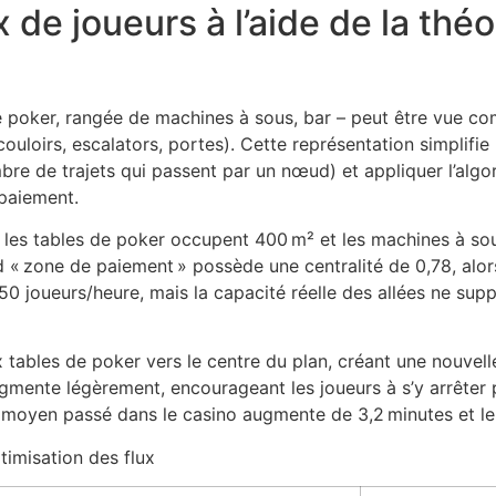
x de joueurs à l’aide de la thé
e poker, rangée de machines à sous, bar – peut être vue c
ouloirs, escalators, portes). Cette représentation simplifi
re de trajets qui passent par un nœud) et appliquer l’algor
 paiement.
 les tables de poker occupent 400 m² et les machines à sou
« zone de paiement » possède une centralité de 0,78, alors
850 joueurs/heure, mais la capacité réelle des allées ne su
tables de poker vers le centre du plan, créant une nouvelle
ente légèrement, encourageant les joueurs à s’y arrêter po
 moyen passé dans le casino augmente de 3,2 minutes et le
timisation des flux