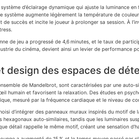
ystème d’éclairage dynamique qui ajuste la luminance en fo
 le système augmente légèrement la température de couleur
 de succès et incite le joueur à prolonger sa session. À l’inv
tress.
nne de jeu a progressé de 4,6 minutes, et le taux de parti
ustrie du cinéma, devient ainsi un levier de performance po
et design des espaces de dét
nsemble de Mandelbrot, sont caractérisées par une auto‑simi
l’œil humain et favorisent la relaxation. Des études en psy
ique, mesuré par la fréquence cardiaque et le niveau de cor
choisi d’intégrer des panneaux muraux inspirés du motif de 
fs hexagonaux auto‑similaires, tandis que les luminaires su
que détail rappelle le même motif, créant une sensation d’h
 lounge a augmenté de 15 % et le temps moyen passé par cli