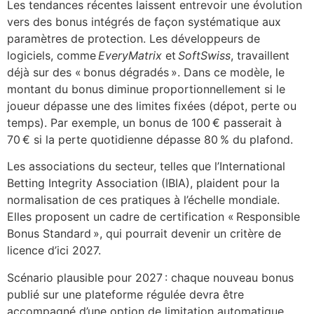
Les tendances récentes laissent entrevoir une évolution
vers des bonus intégrés de façon systématique aux
paramètres de protection. Les développeurs de
logiciels, comme
EveryMatrix
et
SoftSwiss
, travaillent
déjà sur des « bonus dégradés ». Dans ce modèle, le
montant du bonus diminue proportionnellement si le
joueur dépasse une des limites fixées (dépot, perte ou
temps). Par exemple, un bonus de 100 € passerait à
70 € si la perte quotidienne dépasse 80 % du plafond.
Les associations du secteur, telles que l’International
Betting Integrity Association (IBIA), plaident pour la
normalisation de ces pratiques à l’échelle mondiale.
Elles proposent un cadre de certification « Responsible
Bonus Standard », qui pourrait devenir un critère de
licence d’ici 2027.
Scénario plausible pour 2027 : chaque nouveau bonus
publié sur une plateforme régulée devra être
accompagné d’une option de limitation automatique,