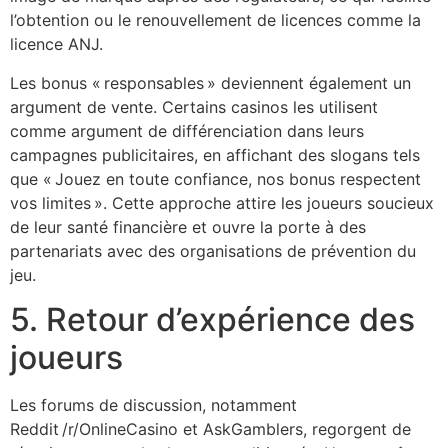
l’obtention ou le renouvellement de licences comme la
licence ANJ.
Les bonus « responsables » deviennent également un
argument de vente. Certains casinos les utilisent
comme argument de différenciation dans leurs
campagnes publicitaires, en affichant des slogans tels
que « Jouez en toute confiance, nos bonus respectent
vos limites ». Cette approche attire les joueurs soucieux
de leur santé financière et ouvre la porte à des
partenariats avec des organisations de prévention du
jeu.
5. Retour d’expérience des
joueurs
Les forums de discussion, notamment
Reddit /r/OnlineCasino et AskGamblers, regorgent de