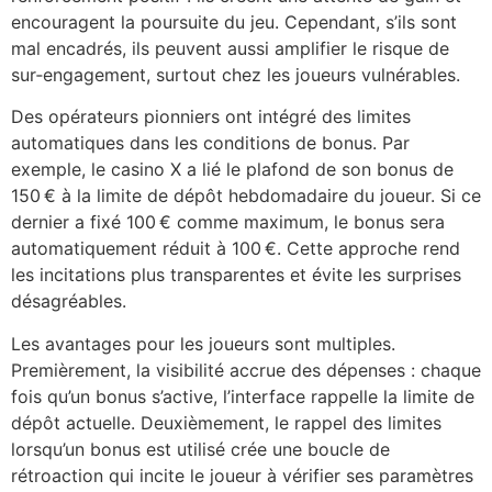
encouragent la poursuite du jeu. Cependant, s’ils sont
mal encadrés, ils peuvent aussi amplifier le risque de
sur‑engagement, surtout chez les joueurs vulnérables.
Des opérateurs pionniers ont intégré des limites
automatiques dans les conditions de bonus. Par
exemple, le casino X a lié le plafond de son bonus de
150 € à la limite de dépôt hebdomadaire du joueur. Si ce
dernier a fixé 100 € comme maximum, le bonus sera
automatiquement réduit à 100 €. Cette approche rend
les incitations plus transparentes et évite les surprises
désagréables.
Les avantages pour les joueurs sont multiples.
Premièrement, la visibilité accrue des dépenses : chaque
fois qu’un bonus s’active, l’interface rappelle la limite de
dépôt actuelle. Deuxièmement, le rappel des limites
lorsqu’un bonus est utilisé crée une boucle de
rétroaction qui incite le joueur à vérifier ses paramètres