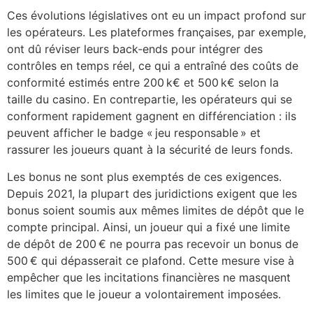
Ces évolutions législatives ont eu un impact profond sur
les opérateurs. Les plateformes françaises, par exemple,
ont dû réviser leurs back‑ends pour intégrer des
contrôles en temps réel, ce qui a entraîné des coûts de
conformité estimés entre 200 k€ et 500 k€ selon la
taille du casino. En contrepartie, les opérateurs qui se
conforment rapidement gagnent en différenciation : ils
peuvent afficher le badge « jeu responsable » et
rassurer les joueurs quant à la sécurité de leurs fonds.
Les bonus ne sont plus exemptés de ces exigences.
Depuis 2021, la plupart des juridictions exigent que les
bonus soient soumis aux mêmes limites de dépôt que le
compte principal. Ainsi, un joueur qui a fixé une limite
de dépôt de 200 € ne pourra pas recevoir un bonus de
500 € qui dépasserait ce plafond. Cette mesure vise à
empêcher que les incitations financières ne masquent
les limites que le joueur a volontairement imposées.