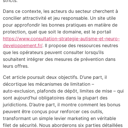
stricts.
Dans ce contexte, les acteurs du secteur cherchent à
concilier attractivité et jeu responsable. Un site utile
pour approfondir les bonnes pratiques en matière de
protection, quel que soit le domaine, est le portail
https://www.consultation-strategie-autisme-et-neuro-
developpement.fr/
. Il propose des ressources neutres
que les opérateurs peuvent consulter lorsqu’ils
souhaitent intégrer des mesures de prévention dans
leurs offres.
Cet article poursuit deux objectifs. D’une part, il
décortique les mécanismes de limitation –
auto‑exclusion, plafonds de dépôt, limites de mise – qui
sont aujourd’hui obligatoires dans la plupart des
juridictions. D’autre part, il montre comment les bonus
peuvent être conçus pour renforcer ces outils,
transformant un simple levier marketing en véritable
filet de sécurité. Nous aborderons six parties détaillées