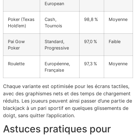
European
Poker (Texas
Cash,
98,8 %
Moyenne
Hold’em)
Tournois
Pai Gow
Standard,
97,0 %
Faible
Poker
Progressive
Roulette
Européenne,
97,3 %
Moyenne
Française
Chaque variante est optimisée pour les écrans tactiles,
avec des graphismes nets et des temps de chargement
réduits. Les joueurs peuvent ainsi passer d’une partie de
blackjack à un pari sportif en quelques glissements de
doigt, sans quitter l’application.
Astuces pratiques pour