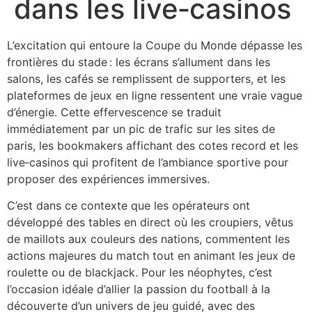
dans les live‑casinos
L’excitation qui entoure la Coupe du Monde dépasse les
frontières du stade : les écrans s’allument dans les
salons, les cafés se remplissent de supporters, et les
plateformes de jeux en ligne ressentent une vraie vague
d’énergie. Cette effervescence se traduit
immédiatement par un pic de trafic sur les sites de
paris, les bookmakers affichant des cotes record et les
live‑casinos qui profitent de l’ambiance sportive pour
proposer des expériences immersives.
C’est dans ce contexte que les opérateurs ont
développé des tables en direct où les croupiers, vêtus
de maillots aux couleurs des nations, commentent les
actions majeures du match tout en animant les jeux de
roulette ou de blackjack. Pour les néophytes, c’est
l’occasion idéale d’allier la passion du football à la
découverte d’un univers de jeu guidé, avec des