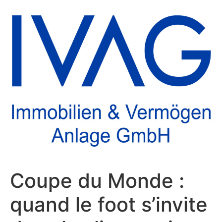
Coupe du Monde :
quand le foot s’invite