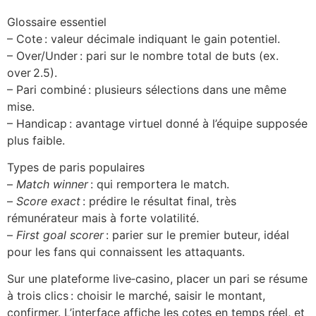
Glossaire essentiel
– Cote : valeur décimale indiquant le gain potentiel.
– Over/Under : pari sur le nombre total de buts (ex.
over 2.5).
– Pari combiné : plusieurs sélections dans une même
mise.
– Handicap : avantage virtuel donné à l’équipe supposée
plus faible.
Types de paris populaires
–
Match winner
: qui remportera le match.
–
Score exact
: prédire le résultat final, très
rémunérateur mais à forte volatilité.
–
First goal scorer
: parier sur le premier buteur, idéal
pour les fans qui connaissent les attaquants.
Sur une plateforme live‑casino, placer un pari se résume
à trois clics : choisir le marché, saisir le montant,
confirmer. L’interface affiche les cotes en temps réel, et