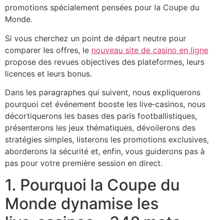
promotions spécialement pensées pour la Coupe du
Monde.
Si vous cherchez un point de départ neutre pour
comparer les offres, le
nouveau site de casino en ligne
propose des revues objectives des plateformes, leurs
licences et leurs bonus.
Dans les paragraphes qui suivent, nous expliquerons
pourquoi cet événement booste les live‑casinos, nous
décortiquerons les bases des paris footballistiques,
présenterons les jeux thématiques, dévoilerons des
stratégies simples, listerons les promotions exclusives,
aborderons la sécurité et, enfin, vous guiderons pas à
pas pour votre première session en direct.
1. Pourquoi la Coupe du
Monde dynamise les