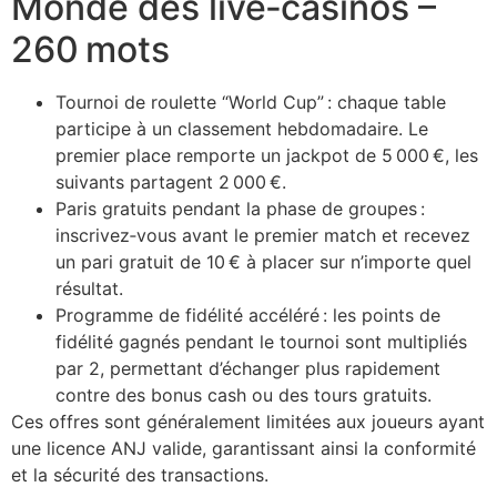
Monde des live‑casinos –
260 mots
Tournoi de roulette “World Cup” : chaque table
participe à un classement hebdomadaire. Le
premier place remporte un jackpot de 5 000 €, les
suivants partagent 2 000 €.
Paris gratuits pendant la phase de groupes :
inscrivez‑vous avant le premier match et recevez
un pari gratuit de 10 € à placer sur n’importe quel
résultat.
Programme de fidélité accéléré : les points de
fidélité gagnés pendant le tournoi sont multipliés
par 2, permettant d’échanger plus rapidement
contre des bonus cash ou des tours gratuits.
Ces offres sont généralement limitées aux joueurs ayant
une licence ANJ valide, garantissant ainsi la conformité
et la sécurité des transactions.