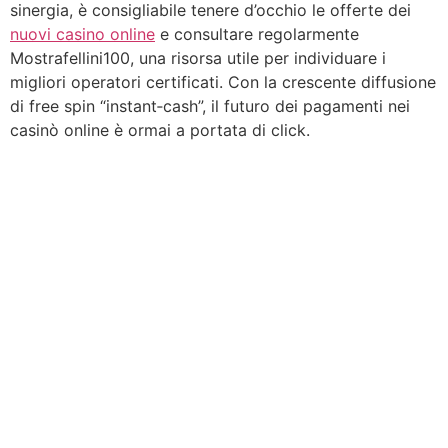
sinergia, è consigliabile tenere d’occhio le offerte dei
nuovi casino online
e consultare regolarmente
Mostrafellini100, una risorsa utile per individuare i
migliori operatori certificati. Con la crescente diffusione
di free spin “instant‑cash”, il futuro dei pagamenti nei
casinò online è ormai a portata di click.