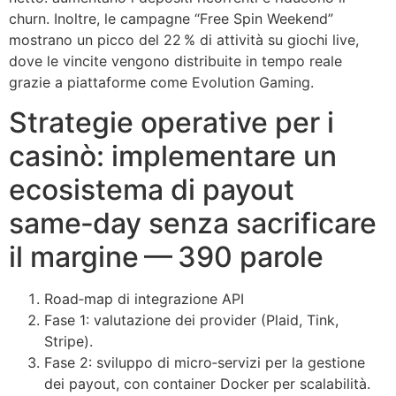
churn. Inoltre, le campagne “Free Spin Weekend”
mostrano un picco del 22 % di attività su giochi live,
dove le vincite vengono distribuite in tempo reale
grazie a piattaforme come Evolution Gaming.
Strategie operative per i
casinò: implementare un
ecosistema di payout
same‑day senza sacrificare
il margine — 390 parole
Road‑map di integrazione API
Fase 1: valutazione dei provider (Plaid, Tink,
Stripe).
Fase 2: sviluppo di micro‑servizi per la gestione
dei payout, con container Docker per scalabilità.