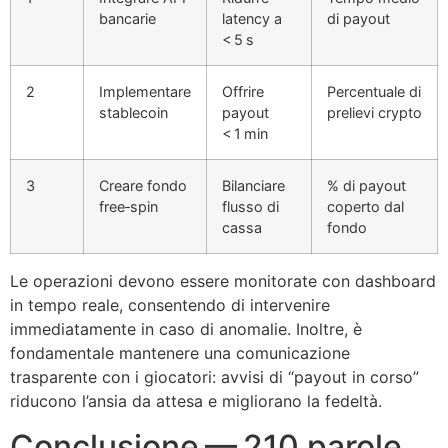
bancarie
latency a
di payout
< 5 s
2
Implementare
Offrire
Percentuale di
stablecoin
payout
prelievi crypto
< 1 min
3
Creare fondo
Bilanciare
% di payout
free‑spin
flusso di
coperto dal
cassa
fondo
Le operazioni devono essere monitorate con dashboard
in tempo reale, consentendo di intervenire
immediatamente in caso di anomalie. Inoltre, è
fondamentale mantenere una comunicazione
trasparente con i giocatori: avvisi di “payout in corso”
riducono l’ansia da attesa e migliorano la fedeltà.
Conclusione — 210 parole