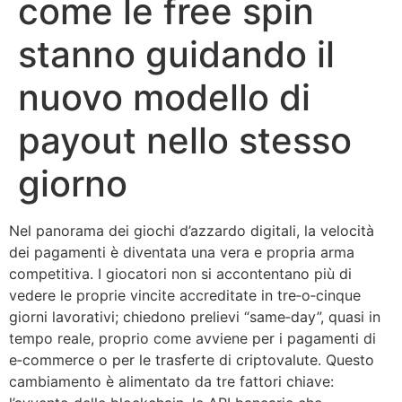
come le free spin
stanno guidando il
nuovo modello di
payout nello stesso
giorno
Nel panorama dei giochi d’azzardo digitali, la velocità
dei pagamenti è diventata una vera e propria arma
competitiva. I giocatori non si accontentano più di
vedere le proprie vincite accreditate in tre‑o‑cinque
giorni lavorativi; chiedono prelievi “same‑day”, quasi in
tempo reale, proprio come avviene per i pagamenti di
e‑commerce o per le trasferte di criptovalute. Questo
cambiamento è alimentato da tre fattori chiave: