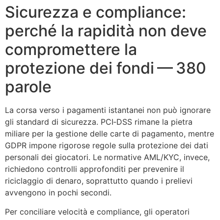
Sicurezza e compliance:
perché la rapidità non deve
compromettere la
protezione dei fondi — 380
parole
La corsa verso i pagamenti istantanei non può ignorare
gli standard di sicurezza. PCI‑DSS rimane la pietra
miliare per la gestione delle carte di pagamento, mentre
GDPR impone rigorose regole sulla protezione dei dati
personali dei giocatori. Le normative AML/KYC, invece,
richiedono controlli approfonditi per prevenire il
riciclaggio di denaro, soprattutto quando i prelievi
avvengono in pochi secondi.
Per conciliare velocità e compliance, gli operatori