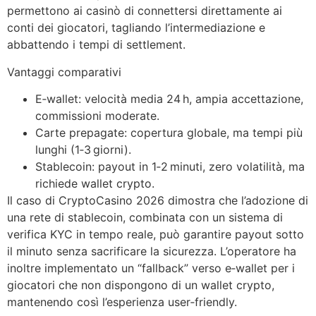
permettono ai casinò di connettersi direttamente ai
conti dei giocatori, tagliando l’intermediazione e
abbattendo i tempi di settlement.
Vantaggi comparativi
E‑wallet: velocità media 24 h, ampia accettazione,
commissioni moderate.
Carte prepagate: copertura globale, ma tempi più
lunghi (1‑3 giorni).
Stablecoin: payout in 1‑2 minuti, zero volatilità, ma
richiede wallet crypto.
Il caso di CryptoCasino 2026 dimostra che l’adozione di
una rete di stablecoin, combinata con un sistema di
verifica KYC in tempo reale, può garantire payout sotto
il minuto senza sacrificare la sicurezza. L’operatore ha
inoltre implementato un “fallback” verso e‑wallet per i
giocatori che non dispongono di un wallet crypto,
mantenendo così l’esperienza user‑friendly.