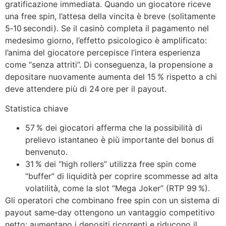
gratificazione immediata. Quando un giocatore riceve
una free spin, l’attesa della vincita è breve (solitamente
5‑10 secondi). Se il casinò completa il pagamento nel
medesimo giorno, l’effetto psicologico è amplificato:
l’anima del giocatore percepisce l’intera esperienza
come “senza attriti”. Di conseguenza, la propensione a
depositare nuovamente aumenta del 15 % rispetto a chi
deve attendere più di 24 ore per il payout.
Statistica chiave
57 % dei giocatori afferma che la possibilità di
prelievo istantaneo è più importante del bonus di
benvenuto.
31 % dei “high rollers” utilizza free spin come
“buffer” di liquidità per coprire scommesse ad alta
volatilità, come la slot “Mega Joker” (RTP 99 %).
Gli operatori che combinano free spin con un sistema di
payout same‑day ottengono un vantaggio competitivo
netto: aumentano i depositi ricorrenti e riducono il