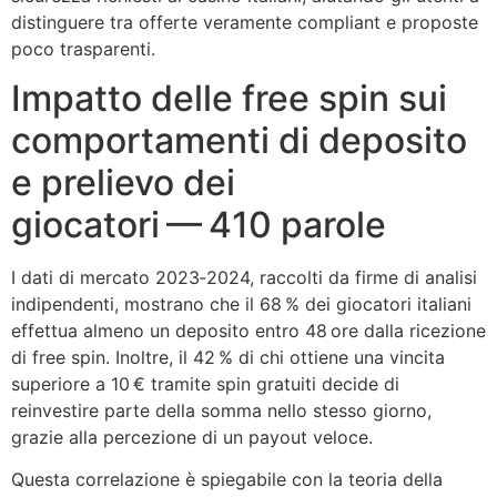
distinguere tra offerte veramente compliant e proposte
poco trasparenti.
Impatto delle free spin sui
comportamenti di deposito
e prelievo dei
giocatori — 410 parole
I dati di mercato 2023‑2024, raccolti da firme di analisi
indipendenti, mostrano che il 68 % dei giocatori italiani
effettua almeno un deposito entro 48 ore dalla ricezione
di free spin. Inoltre, il 42 % di chi ottiene una vincita
superiore a 10 € tramite spin gratuiti decide di
reinvestire parte della somma nello stesso giorno,
grazie alla percezione di un payout veloce.
Questa correlazione è spiegabile con la teoria della