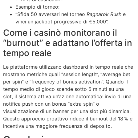
Esempio di torneo:
“Sfida 50 avversari nel torneo
Ragnarok Rush
e
vinci un jackpot progressivo di €5.000”.
Come i casinò monitorano il
“burnout” e adattano l’offerta in
tempo reale
Le piattaforme utilizzano dashboard in tempo reale che
mostrano metriche quali “session length”, “average bet
per spin” e “frequency of bonus activation”. Quando il
tempo medio di gioco scende sotto 5 minuti su una
slot, il sistema attiva un’azione automatica: invio di una
notifica push con un bonus “extra spin” o
visualizzazione di un banner per una slot più dinamica.
Questo approccio proattivo riduce il burnout del 18 % e
incentiva una maggiore frequenza di deposito.