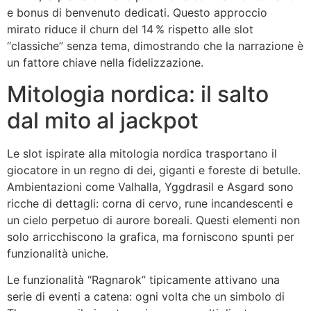
e bonus di benvenuto dedicati. Questo approccio
mirato riduce il churn del 14 % rispetto alle slot
“classiche” senza tema, dimostrando che la narrazione è
un fattore chiave nella fidelizzazione.
Mitologia nordica: il salto
dal mito al jackpot
Le slot ispirate alla mitologia nordica trasportano il
giocatore in un regno di dei, giganti e foreste di betulle.
Ambientazioni come Valhalla, Yggdrasil e Asgard sono
ricche di dettagli: corna di cervo, rune incandescenti e
un cielo perpetuo di aurore boreali. Questi elementi non
solo arricchiscono la grafica, ma forniscono spunti per
funzionalità uniche.
Le funzionalità “Ragnarok” tipicamente attivano una
serie di eventi a catena: ogni volta che un simbolo di