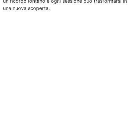
un ricordo lontano e ogni sessione può trasformarsi in
una nuova scoperta.