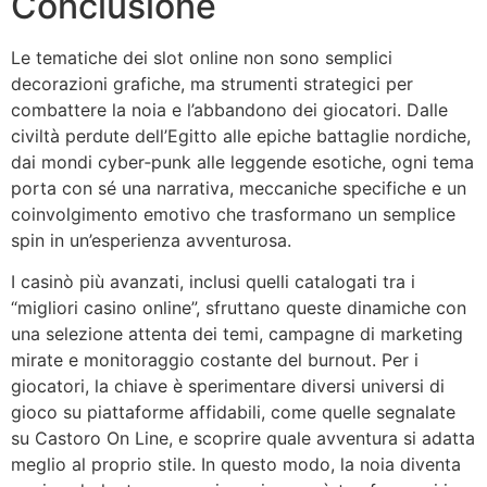
Conclusione
Le tematiche dei slot online non sono semplici
decorazioni grafiche, ma strumenti strategici per
combattere la noia e l’abbandono dei giocatori. Dalle
civiltà perdute dell’Egitto alle epiche battaglie nordiche,
dai mondi cyber‑punk alle leggende esotiche, ogni tema
porta con sé una narrativa, meccaniche specifiche e un
coinvolgimento emotivo che trasformano un semplice
spin in un’esperienza avventurosa.
I casinò più avanzati, inclusi quelli catalogati tra i
“migliori casino online”, sfruttano queste dinamiche con
una selezione attenta dei temi, campagne di marketing
mirate e monitoraggio costante del burnout. Per i
giocatori, la chiave è sperimentare diversi universi di
gioco su piattaforme affidabili, come quelle segnalate
su Castoro On Line, e scoprire quale avventura si adatta
meglio al proprio stile. In questo modo, la noia diventa