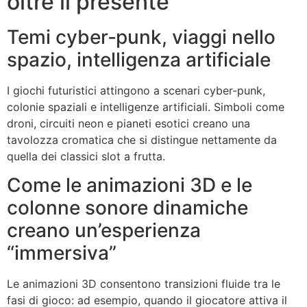
oltre il presente
Temi cyber‑punk, viaggi nello
spazio, intelligenza artificiale
I giochi futuristici attingono a scenari cyber‑punk,
colonie spaziali e intelligenze artificiali. Simboli come
droni, circuiti neon e pianeti esotici creano una
tavolozza cromatica che si distingue nettamente da
quella dei classici slot a frutta.
Come le animazioni 3D e le
colonne sonore dinamiche
creano un’esperienza
“immersiva”
Le animazioni 3D consentono transizioni fluide tra le
fasi di gioco: ad esempio, quando il giocatore attiva il