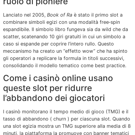
ruolo di pioniere
Lanciato nel 2005,
Book of Ra
è stato il primo slot a
combinare simboli egizi con una modalità free‑spin
espandibile. Il simbolo libro fungeva sia da wild che da
scatter, scatenando 10 giri gratuiti in cui un simbolo a
caso si espande per coprire l’intero rullo. Questo
meccanismo ha creato un “effetto wow” che ha spinto
gli operatori a replicare la formula in titoli successivi,
consolidando il modello tematico come best practice.
Come i casinò online usano
queste slot per ridurre
l’abbandono dei giocatori
I casinò monitorano il tempo medio di gioco (TMG) e il
tasso di abbandono ( churn ) per ciascuna slot. Quando
una slot egizia mostra un TMG superiore alla media di 8
minuti, la piattaforma la promuove con banner tematici