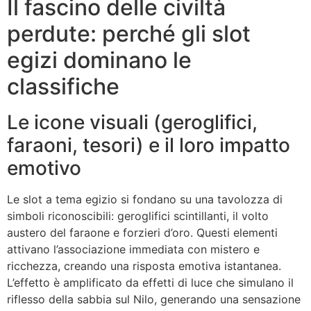
Il fascino delle civiltà
perdute: perché gli slot
egizi dominano le
classifiche
Le icone visuali (geroglifici,
faraoni, tesori) e il loro impatto
emotivo
Le slot a tema egizio si fondano su una tavolozza di
simboli riconoscibili: geroglifici scintillanti, il volto
austero del faraone e forzieri d’oro. Questi elementi
attivano l’associazione immediata con mistero e
ricchezza, creando una risposta emotiva istantanea.
L’effetto è amplificato da effetti di luce che simulano il
riflesso della sabbia sul Nilo, generando una sensazione