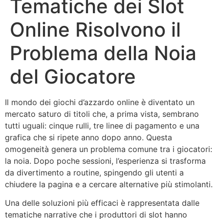
Tematiche dei Slot
Online Risolvono il
Problema della Noia
del Giocatore
Il mondo dei giochi d’azzardo online è diventato un
mercato saturo di titoli che, a prima vista, sembrano
tutti uguali: cinque rulli, tre linee di pagamento e una
grafica che si ripete anno dopo anno. Questa
omogeneità genera un problema comune tra i giocatori:
la noia. Dopo poche sessioni, l’esperienza si trasforma
da divertimento a routine, spingendo gli utenti a
chiudere la pagina e a cercare alternative più stimolanti.
Una delle soluzioni più efficaci è rappresentata dalle
tematiche narrative che i produttori di slot hanno