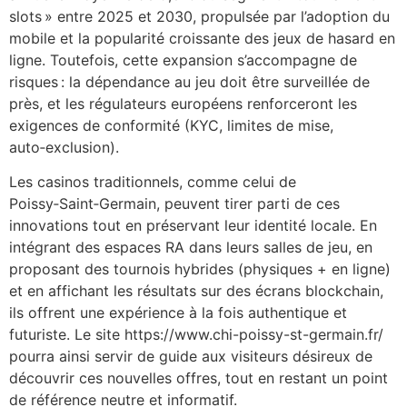
slots » entre 2025 et 2030, propulsée par l’adoption du
mobile et la popularité croissante des jeux de hasard en
ligne. Toutefois, cette expansion s’accompagne de
risques : la dépendance au jeu doit être surveillée de
près, et les régulateurs européens renforceront les
exigences de conformité (KYC, limites de mise,
auto‑exclusion).
Les casinos traditionnels, comme celui de
Poissy‑Saint‑Germain, peuvent tirer parti de ces
innovations tout en préservant leur identité locale. En
intégrant des espaces RA dans leurs salles de jeu, en
proposant des tournois hybrides (physiques + en ligne)
et en affichant les résultats sur des écrans blockchain,
ils offrent une expérience à la fois authentique et
futuriste. Le site https://www.chi-poissy-st-germain.fr/
pourra ainsi servir de guide aux visiteurs désireux de
découvrir ces nouvelles offres, tout en restant un point
de référence neutre et informatif.