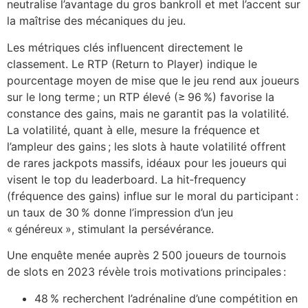
neutralise l’avantage du gros bankroll et met l’accent sur
la maîtrise des mécaniques du jeu.
Les métriques clés influencent directement le
classement. Le RTP (Return to Player) indique le
pourcentage moyen de mise que le jeu rend aux joueurs
sur le long terme ; un RTP élevé (≥ 96 %) favorise la
constance des gains, mais ne garantit pas la volatilité.
La volatilité, quant à elle, mesure la fréquence et
l’ampleur des gains ; les slots à haute volatilité offrent
de rares jackpots massifs, idéaux pour les joueurs qui
visent le top du leaderboard. La hit‑frequency
(fréquence des gains) influe sur le moral du participant :
un taux de 30 % donne l’impression d’un jeu
« généreux », stimulant la persévérance.
Une enquête menée auprès 2 500 joueurs de tournois
de slots en 2023 révèle trois motivations principales :
48 % recherchent l’adrénaline d’une compétition en