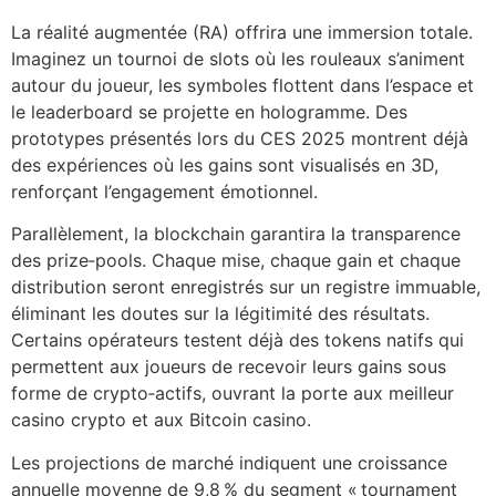
La réalité augmentée (RA) offrira une immersion totale.
Imaginez un tournoi de slots où les rouleaux s’animent
autour du joueur, les symboles flottent dans l’espace et
le leaderboard se projette en hologramme. Des
prototypes présentés lors du CES 2025 montrent déjà
des expériences où les gains sont visualisés en 3D,
renforçant l’engagement émotionnel.
Parallèlement, la blockchain garantira la transparence
des prize‑pools. Chaque mise, chaque gain et chaque
distribution seront enregistrés sur un registre immuable,
éliminant les doutes sur la légitimité des résultats.
Certains opérateurs testent déjà des tokens natifs qui
permettent aux joueurs de recevoir leurs gains sous
forme de crypto‑actifs, ouvrant la porte aux meilleur
casino crypto et aux Bitcoin casino.
Les projections de marché indiquent une croissance
annuelle moyenne de 9,8 % du segment « tournament