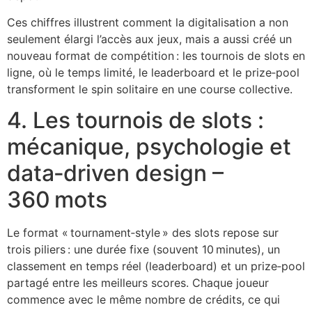
Ces chiffres illustrent comment la digitalisation a non
seulement élargi l’accès aux jeux, mais a aussi créé un
nouveau format de compétition : les tournois de slots en
ligne, où le temps limité, le leaderboard et le prize‑pool
transforment le spin solitaire en une course collective.
4. Les tournois de slots :
mécanique, psychologie et
data‑driven design –
360 mots
Le format « tournament‑style » des slots repose sur
trois piliers : une durée fixe (souvent 10 minutes), un
classement en temps réel (leaderboard) et un prize‑pool
partagé entre les meilleurs scores. Chaque joueur
commence avec le même nombre de crédits, ce qui