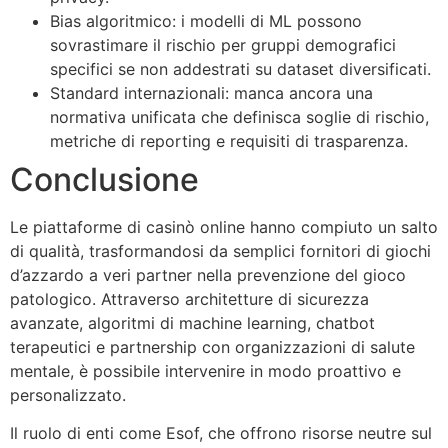
Bias algoritmico: i modelli di ML possono
sovrastimare il rischio per gruppi demografici
specifici se non addestrati su dataset diversificati.
Standard internazionali: manca ancora una
normativa unificata che definisca soglie di rischio,
metriche di reporting e requisiti di trasparenza.
Conclusione
Le piattaforme di casinò online hanno compiuto un salto
di qualità, trasformandosi da semplici fornitori di giochi
d’azzardo a veri partner nella prevenzione del gioco
patologico. Attraverso architetture di sicurezza
avanzate, algoritmi di machine learning, chatbot
terapeutici e partnership con organizzazioni di salute
mentale, è possibile intervenire in modo proattivo e
personalizzato.
Il ruolo di enti come Esof, che offrono risorse neutre sul