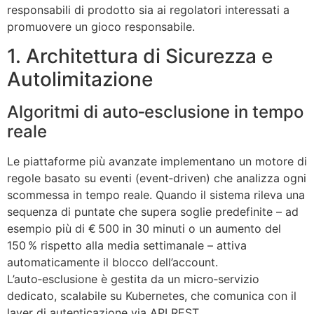
responsabili di prodotto sia ai regolatori interessati a
promuovere un gioco responsabile.
1. Architettura di Sicurezza e
Autolimitazione
Algoritmi di auto‑esclusione in tempo
reale
Le piattaforme più avanzate implementano un motore di
regole basato su eventi (event‑driven) che analizza ogni
scommessa in tempo reale. Quando il sistema rileva una
sequenza di puntate che supera soglie predefinite – ad
esempio più di € 500 in 30 minuti o un aumento del
150 % rispetto alla media settimanale – attiva
automaticamente il blocco dell’account.
L’auto‑esclusione è gestita da un micro‑servizio
dedicato, scalabile su Kubernetes, che comunica con il
layer di autenticazione via API REST.