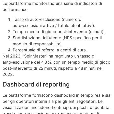
Le piattaforme monitorano una serie di indicatori di
performance:
Tasso di auto‑esclusione (numero di
auto‑esclusioni attive / totale utenti attivi).
Tempo medio di gioco post‑intervento (minuti).
Soddisfazione dell’utente (NPS specifico per il
modulo di responsabilità).
Percentuale di referral a centri di cura.
Nel 2023, “SpinMaster” ha raggiunto un tasso di
auto‑esclusione del 4,3 %, con un tempo medio di gioco
post‑intervento di 22 minuti, rispetto a 48 minuti nel
2022.
Dashboard di reporting
Le piattaforme forniscono dashboard in tempo reale sia
per gli operatori interni sia per gli enti regolatori. Le
visualizzazioni includono heatmap dei picchi di puntata,
trend di auto‑esclusione per regione e metriche di