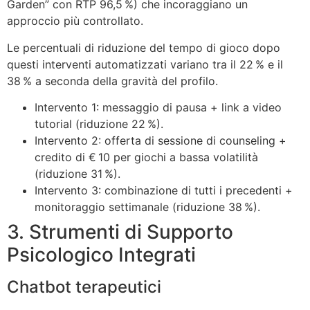
Garden” con RTP 96,5 %) che incoraggiano un
approccio più controllato.
Le percentuali di riduzione del tempo di gioco dopo
questi interventi automatizzati variano tra il 22 % e il
38 % a seconda della gravità del profilo.
Intervento 1: messaggio di pausa + link a video
tutorial (riduzione 22 %).
Intervento 2: offerta di sessione di counseling +
credito di € 10 per giochi a bassa volatilità
(riduzione 31 %).
Intervento 3: combinazione di tutti i precedenti +
monitoraggio settimanale (riduzione 38 %).
3. Strumenti di Supporto
Psicologico Integrati
Chatbot terapeutici