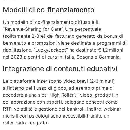
Modelli di co‑finanziamento
Un modello di co‑finanziamento diffuso è il
“Revenue‑Sharing for Care”. Una percentuale
(solitamente 2‑3 %) del fatturato generato da bonus di
benvenuto e promozioni viene destinata a programmi di
riabilitazione. “LuckyJackpot” ha destinato € 1,2 milioni
nel 2023 a centri di cura in Italia, Spagna e Germania.
Integrazione di contenuti educativi
Le piattaforme inseriscono video brevi (2‑3 minuti)
all’interno del flusso di gioco, ad esempio prima di
accedere a una slot “High‑Roller”. I video, prodotti in
collaborazione con esperti, spiegano concetti come
RTP, volatilità e gestione del bankroll. Inoltre, webinar
mensili con psicologi sono accessibili tramite un
calendario integrato.