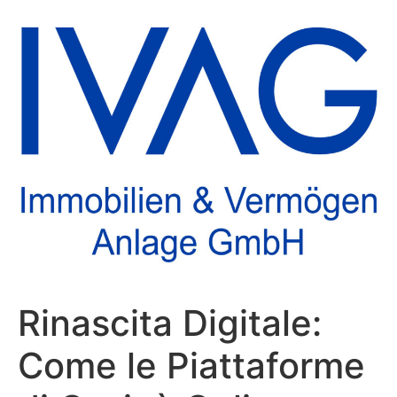
Rinascita Digitale:
Come le Piattaforme