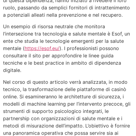
di questa dipendenza, hanno iniziato a rivedere il loro
ruolo, passando da semplici fornitori di intrattenimento
a potenziali alleati nella prevenzione e nel recupero.
Un esempio di risorsa neutrale che monitora
l’intersezione tra tecnologia e salute mentale è Esof, un
ente che studia le tecnologie emergenti per la salute
mentale (
https://esof.eu/
). I professionisti possono
consultare il sito per approfondire le linee guida
tecniche e le best practice in ambito di dipendenza
digitale.
Nel corso di questo articolo verrà analizzata, in modo
tecnico, la trasformazione delle piattaforme di casinò
online. Si esamineranno le architetture di sicurezza, i
modelli di machine learning per l’intervento precoce, gli
strumenti di supporto psicologico integrati, le
partnership con organizzazioni di salute mentale e i
metodi di misurazione dell’impatto. L’obiettivo è fornire
una panoramica operativa che possa servire sia ai