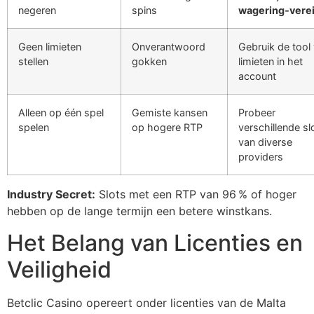
negeren
spins
wagering‑vere
Geen limieten
Onverantwoord
Gebruik de tool
stellen
gokken
limieten in het
account
Alleen op één spel
Gemiste kansen
Probeer
spelen
op hogere RTP
verschillende sl
van diverse
providers
Industry Secret:
Slots met een RTP van 96 % of hoger
hebben op de lange termijn een betere winstkans.
Het Belang van Licenties en
Veiligheid
Betclic Casino opereert onder licenties van de Malta