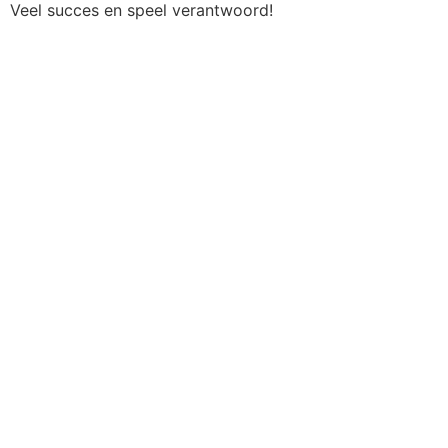
Veel succes en speel verantwoord!