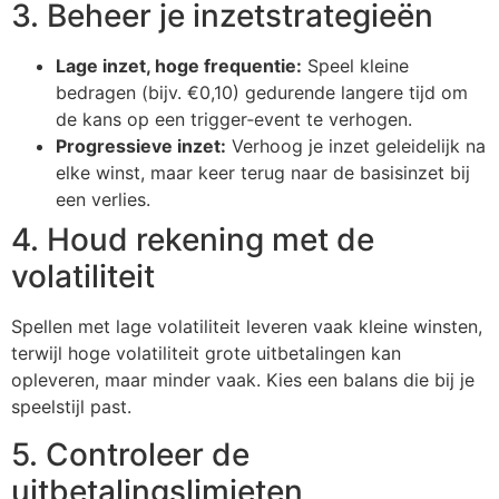
3. Beheer je inzetstrategieën
Lage inzet, hoge frequentie:
Speel kleine
bedragen (bijv. €0,10) gedurende langere tijd om
de kans op een trigger‑event te verhogen.
Progressieve inzet:
Verhoog je inzet geleidelijk na
elke winst, maar keer terug naar de basisinzet bij
een verlies.
4. Houd rekening met de
volatiliteit
Spellen met lage volatiliteit leveren vaak kleine winsten,
terwijl hoge volatiliteit grote uitbetalingen kan
opleveren, maar minder vaak. Kies een balans die bij je
speelstijl past.
5. Controleer de
uitbetalingslimieten