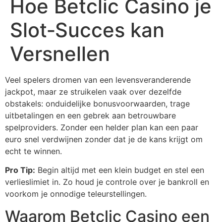
Hoe Betclic Casino je
Slot‑Succes kan
Versnellen
Veel spelers dromen van een levensveranderende
jackpot, maar ze struikelen vaak over dezelfde
obstakels: onduidelijke bonusvoorwaarden, trage
uitbetalingen en een gebrek aan betrouwbare
spelproviders. Zonder een helder plan kan een paar
euro snel verdwijnen zonder dat je de kans krijgt om
echt te winnen.
Pro Tip:
Begin altijd met een klein budget en stel een
verlieslimiet in. Zo houd je controle over je bankroll en
voorkom je onnodige teleurstellingen.
Waarom Betclic Casino een