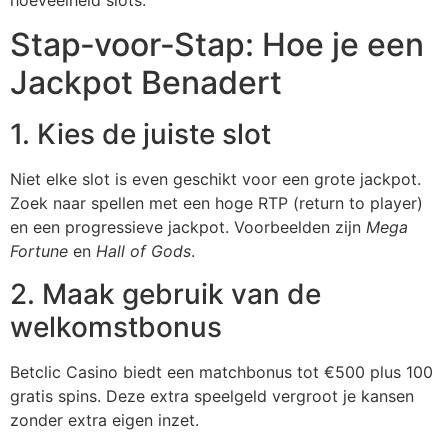
Stap‑voor‑Stap: Hoe je een
Jackpot Benadert
1. Kies de juiste slot
Niet elke slot is even geschikt voor een grote jackpot.
Zoek naar spellen met een hoge RTP (return to player)
en een progressieve jackpot. Voorbeelden zijn
Mega
Fortune
en
Hall of Gods
.
2. Maak gebruik van de
welkomstbonus
Betclic Casino biedt een matchbonus tot €500 plus 100
gratis spins. Deze extra speelgeld vergroot je kansen
zonder extra eigen inzet.