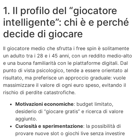
1. Il profilo del “giocatore
intelligente”: chi è e perché
decide di giocare
Il giocatore medio che sfrutta i free spin è solitamente
un adulto tra i 28 e i 45 anni, con un reddito medio‑alto
e una buona familiarità con le piattaforme digitali. Dal
punto di vista psicologico, tende a essere orientato al
risultato, ma preferisce un approccio graduale: vuole
massimizzare il valore di ogni euro speso, evitando il
rischio di perdite catastrofiche.
Motivazioni economiche
: budget limitato,
desiderio di “giocare gratis” e ricerca di valore
aggiunto.
Curiosità e sperimentazione
: la possibilità di
provare nuove slot o giochi live senza investire