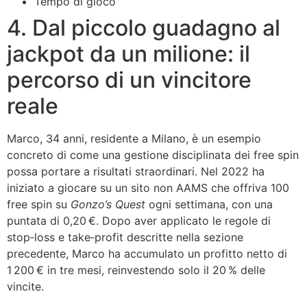
Tempo di gioco
4. Dal piccolo guadagno al
jackpot da un milione: il
percorso di un vincitore
reale
Marco, 34 anni, residente a Milano, è un esempio
concreto di come una gestione disciplinata dei free spin
possa portare a risultati straordinari. Nel 2022 ha
iniziato a giocare su un sito non AAMS che offriva 100
free spin su
Gonzo’s Quest
ogni settimana, con una
puntata di 0,20 €. Dopo aver applicato le regole di
stop‑loss e take‑profit descritte nella sezione
precedente, Marco ha accumulato un profitto netto di
1 200 € in tre mesi, reinvestendo solo il 20 % delle
vincite.