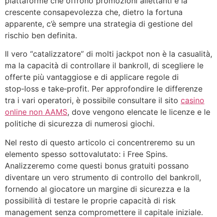
piattaforme che offrono promozioni allettanti e la
crescente consapevolezza che, dietro la fortuna
apparente, c’è sempre una strategia di gestione del
rischio ben definita.
Il vero “catalizzatore” di molti jackpot non è la casualità,
ma la capacità di controllare il bankroll, di scegliere le
offerte più vantaggiose e di applicare regole di
stop‑loss e take‑profit. Per approfondire le differenze
tra i vari operatori, è possibile consultare il sito
casino
online non AAMS
, dove vengono elencate le licenze e le
politiche di sicurezza di numerosi giochi.
Nel resto di questo articolo ci concentreremo su un
elemento spesso sottovalutato: i Free Spins.
Analizzeremo come questi bonus gratuiti possano
diventare un vero strumento di controllo del bankroll,
fornendo al giocatore un margine di sicurezza e la
possibilità di testare le proprie capacità di risk
management senza compromettere il capitale iniziale.