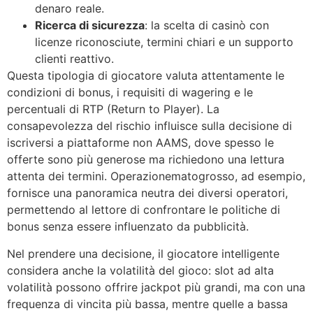
denaro reale.
Ricerca di sicurezza
: la scelta di casinò con
licenze riconosciute, termini chiari e un supporto
clienti reattivo.
Questa tipologia di giocatore valuta attentamente le
condizioni di bonus, i requisiti di wagering e le
percentuali di RTP (Return to Player). La
consapevolezza del rischio influisce sulla decisione di
iscriversi a piattaforme non AAMS, dove spesso le
offerte sono più generose ma richiedono una lettura
attenta dei termini. Operazionematogrosso, ad esempio,
fornisce una panoramica neutra dei diversi operatori,
permettendo al lettore di confrontare le politiche di
bonus senza essere influenzato da pubblicità.
Nel prendere una decisione, il giocatore intelligente
considera anche la volatilità del gioco: slot ad alta
volatilità possono offrire jackpot più grandi, ma con una
frequenza di vincita più bassa, mentre quelle a bassa