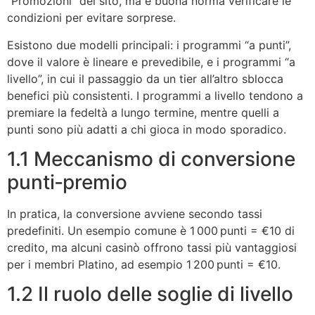
“Promozioni” del sito, ma è buona norma verificare le
condizioni per evitare sorprese.
Esistono due modelli principali: i programmi “a punti”,
dove il valore è lineare e prevedibile, e i programmi “a
livello”, in cui il passaggio da un tier all’altro sblocca
benefici più consistenti. I programmi a livello tendono a
premiare la fedeltà a lungo termine, mentre quelli a
punti sono più adatti a chi gioca in modo sporadico.
1.1 Meccanismo di conversione
punti‑premio
In pratica, la conversione avviene secondo tassi
predefiniti. Un esempio comune è 1 000 punti = €10 di
credito, ma alcuni casinò offrono tassi più vantaggiosi
per i membri Platino, ad esempio 1 200 punti = €10.
1.2 Il ruolo delle soglie di livello