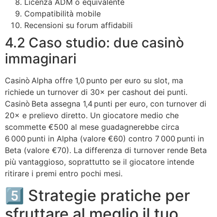
Licenza ADM o equivalente
Compatibilità mobile
Recensioni su forum affidabili
4.2 Caso studio: due casinò
immaginari
Casinò Alpha offre 1,0 punto per euro su slot, ma
richiede un turnover di 30× per cashout dei punti.
Casinò Beta assegna 1,4 punti per euro, con turnover di
20× e prelievo diretto. Un giocatore medio che
scommette €500 al mese guadagnerebbe circa
6 000 punti in Alpha (valore €60) contro 7 000 punti in
Beta (valore €70). La differenza di turnover rende Beta
più vantaggioso, soprattutto se il giocatore intende
ritirare i premi entro pochi mesi.
5️⃣ Strategie pratiche per
sfruttare al meglio il tuo