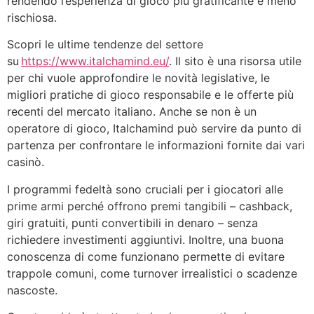
rendendo l’esperienza di gioco più gratificante e meno
rischiosa.
Scopri le ultime tendenze del settore
su
https://www.italchamind.eu/
. Il sito è una risorsa utile
per chi vuole approfondire le novità legislative, le
migliori pratiche di gioco responsabile e le offerte più
recenti del mercato italiano. Anche se non è un
operatore di gioco, Italchamind può servire da punto di
partenza per confrontare le informazioni fornite dai vari
casinò.
I programmi fedeltà sono cruciali per i giocatori alle
prime armi perché offrono premi tangibili – cashback,
giri gratuiti, punti convertibili in denaro – senza
richiedere investimenti aggiuntivi. Inoltre, una buona
conoscenza di come funzionano permette di evitare
trappole comuni, come turnover irrealistici o scadenze
nascoste.