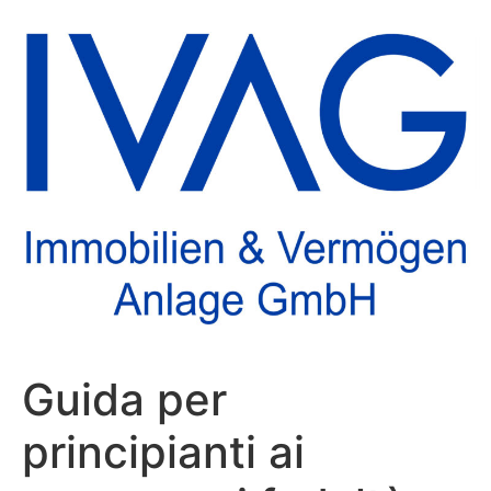
Guida per
principianti ai