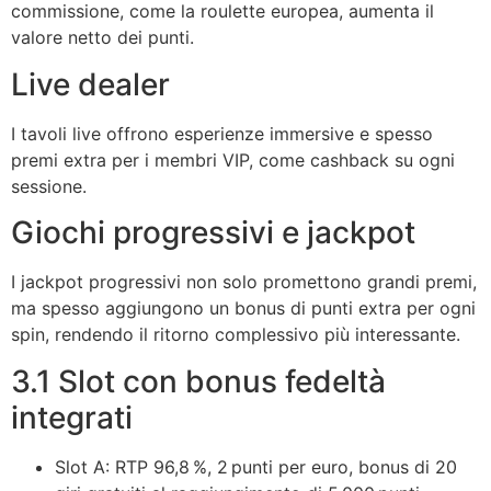
commissione, come la roulette europea, aumenta il
valore netto dei punti.
Live dealer
I tavoli live offrono esperienze immersive e spesso
premi extra per i membri VIP, come cashback su ogni
sessione.
Giochi progressivi e jackpot
I jackpot progressivi non solo promettono grandi premi,
ma spesso aggiungono un bonus di punti extra per ogni
spin, rendendo il ritorno complessivo più interessante.
3.1 Slot con bonus fedeltà
integrati
Slot A: RTP 96,8 %, 2 punti per euro, bonus di 20