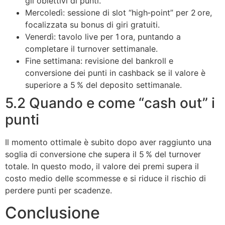
gli obiettivi di punti.
Mercoledì: sessione di slot “high‑point” per 2 ore,
focalizzata su bonus di giri gratuiti.
Venerdì: tavolo live per 1 ora, puntando a
completare il turnover settimanale.
Fine settimana: revisione del bankroll e
conversione dei punti in cashback se il valore è
superiore a 5 % del deposito settimanale.
5.2 Quando e come “cash out” i
punti
Il momento ottimale è subito dopo aver raggiunto una
soglia di conversione che supera il 5 % del turnover
totale. In questo modo, il valore dei premi supera il
costo medio delle scommesse e si riduce il rischio di
perdere punti per scadenze.
Conclusione