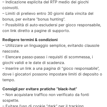
– Indicazione esplicita del RTP medio dei giochi
coinvolti.
– Limiti di prelievo entro 30 giorni dalla vincita del
bonus, per evitare “bonus hunting”.
– Possibilità di auto‑escludersi per gioco responsabile,
con link diretto a pagine di supporto.
Redigere termini & condizioni
– Utilizzare un linguaggio semplice, evitando clausole
nascoste.
– Elencare passo‑passo i requisiti di scommessa, i
giochi validi e le date di scadenza.
– Inserire un link a una pagina di “gioco responsabile”,
dove i giocatori possono impostare limiti di deposito o
tempo.
Consigli per evitare pratiche “black‑hat”
– Non acquistare traffico non verificato da fonti
sospette.
– Evitare l’uso di cookie “dark” per il tracking,