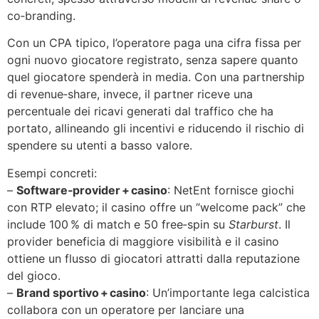
co‑branding.
Con un CPA tipico, l’operatore paga una cifra fissa per
ogni nuovo giocatore registrato, senza sapere quanto
quel giocatore spenderà in media. Con una partnership
di revenue‑share, invece, il partner riceve una
percentuale dei ricavi generati dal traffico che ha
portato, allineando gli incentivi e riducendo il rischio di
spendere su utenti a basso valore.
Esempi concreti:
–
Software‑provider + casino
: NetEnt fornisce giochi
con RTP elevato; il casino offre un “welcome pack” che
include 100 % di match e 50 free‑spin su
Starburst
. Il
provider beneficia di maggiore visibilità e il casino
ottiene un flusso di giocatori attratti dalla reputazione
del gioco.
–
Brand sportivo + casino
: Un’importante lega calcistica
collabora con un operatore per lanciare una