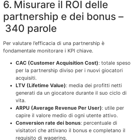
6. Misurare il ROI delle
partnership e dei bonus –
340 parole
Per valutare l’efficacia di una partnership è
fondamentale monitorare i KPI chiave.
CAC (Customer Acquisition Cost)
: totale speso
per la partnership diviso per i nuovi giocatori
acquisiti.
LTV (Lifetime Value)
: media dei profitti netti
generati da un giocatore durante il suo ciclo di
vita.
ARPU (Average Revenue Per User)
: utile per
capire il valore medio di ogni utente attivo.
Conversion rate dei bonus
: percentuale di
visitatori che attivano il bonus e completano il
requisito di wagering.