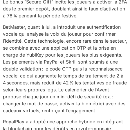
Le bonus “Secure‑Gift” incite les joueurs à activer la 2FA
dès le premier dépôt, doublant ainsi le taux d’activation
à 78 % pendant la période festive.
BetMaster, quant à lui, a introduit une authentification
vocale qui analyse la voix du joueur pour confirmer
l’identité. Cette technologie, encore rare dans le secteur,
se combine avec une application OTP et la prise en
charge de YubiKey pour les joueurs les plus exigeants.
Les paiements via PayPal et Skrill sont soumis à une
double validation : le code OTP puis la reconnaissance
vocale, ce qui augmente le temps de traitement de 2 à
4 secondes, mais réduit de 42 % les tentatives de fraude
selon leurs propres logs. Le calendrier de l’Avent
propose chaque jour un mini‑défi de sécurité (ex. :
changer le mot de passe, activer la biométrie) avec des
cadeaux virtuels, renforçant l’engagement.
RoyalPlay a adopté une approche hybride en intégrant
la blockchain pour les dépôts en crypto‑monnaie.