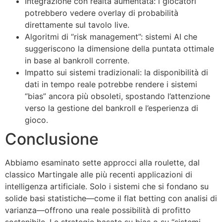
Integrazione con realtà aumentata: i giocatori
potrebbero vedere overlay di probabilità
direttamente sul tavolo live.
Algoritmi di “risk management”: sistemi AI che
suggeriscono la dimensione della puntata ottimale
in base al bankroll corrente.
Impatto sui sistemi tradizionali: la disponibilità di
dati in tempo reale potrebbe rendere i sistemi
“bias” ancora più obsoleti, spostando l’attenzione
verso la gestione del bankroll e l’esperienza di
gioco.
Conclusione
Abbiamo esaminato sette approcci alla roulette, dal
classico Martingale alle più recenti applicazioni di
intelligenza artificiale. Solo i sistemi che si fondano su
solide basi statistiche—come il flat betting con analisi di
varianza—offrono una reale possibilità di profitto