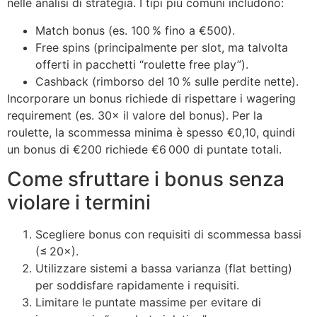
nelle analisi di strategia. I tipi più comuni includono:
Match bonus (es. 100 % fino a €500).
Free spins (principalmente per slot, ma talvolta
offerti in pacchetti “roulette free play”).
Cashback (rimborso del 10 % sulle perdite nette).
Incorporare un bonus richiede di rispettare i wagering
requirement (es. 30× il valore del bonus). Per la
roulette, la scommessa minima è spesso €0,10, quindi
un bonus di €200 richiede €6 000 di puntate totali.
Come sfruttare i bonus senza
violare i termini
Scegliere bonus con requisiti di scommessa bassi
(≤ 20×).
Utilizzare sistemi a bassa varianza (flat betting)
per soddisfare rapidamente i requisiti.
Limitare le puntate massime per evitare di