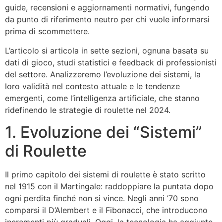
guide, recensioni e aggiornamenti normativi, fungendo
da punto di riferimento neutro per chi vuole informarsi
prima di scommettere.
L’articolo si articola in sette sezioni, ognuna basata su
dati di gioco, studi statistici e feedback di professionisti
del settore. Analizzeremo l’evoluzione dei sistemi, la
loro validità nel contesto attuale e le tendenze
emergenti, come l’intelligenza artificiale, che stanno
ridefinendo le strategie di roulette nel 2024.
1. Evoluzione dei “Sistemi”
di Roulette
Il primo capitolo dei sistemi di roulette è stato scritto
nel 1915 con il Martingale: raddoppiare la puntata dopo
ogni perdita finché non si vince. Negli anni ’70 sono
comparsi il D’Alembert e il Fibonacci, che introducono
incrementi più graduali. Oggi, la tecnologia ha aggiunto