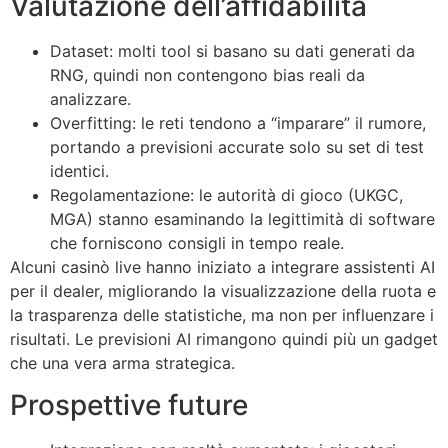
Valutazione dell’affidabilità
Dataset: molti tool si basano su dati generati da
RNG, quindi non contengono bias reali da
analizzare.
Overfitting: le reti tendono a “imparare” il rumore,
portando a previsioni accurate solo su set di test
identici.
Regolamentazione: le autorità di gioco (UKGC,
MGA) stanno esaminando la legittimità di software
che forniscono consigli in tempo reale.
Alcuni casinò live hanno iniziato a integrare assistenti AI
per il dealer, migliorando la visualizzazione della ruota e
la trasparenza delle statistiche, ma non per influenzare i
risultati. Le previsioni AI rimangono quindi più un gadget
che una vera arma strategica.
Prospettive future