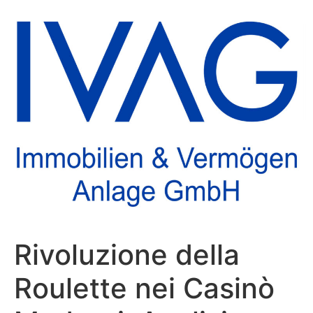
Rivoluzione della
Roulette nei Casinò