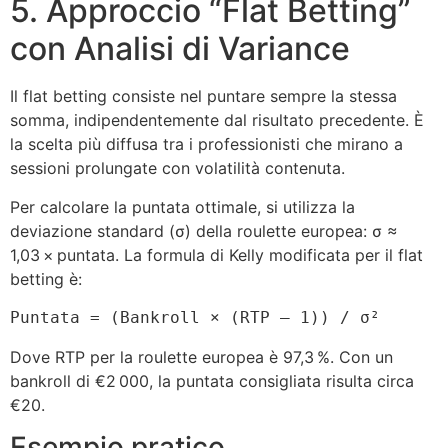
5. Approccio “Flat Betting”
con Analisi di Variance
Il flat betting consiste nel puntare sempre la stessa
somma, indipendentemente dal risultato precedente. È
la scelta più diffusa tra i professionisti che mirano a
sessioni prolungate con volatilità contenuta.
Per calcolare la puntata ottimale, si utilizza la
deviazione standard (σ) della roulette europea: σ ≈
1,03 × puntata. La formula di Kelly modificata per il flat
betting è:
Puntata = (Bankroll × (RTP – 1)) / σ²
Dove RTP per la roulette europea è 97,3 %. Con un
bankroll di €2 000, la puntata consigliata risulta circa
€20.
Esempio pratico