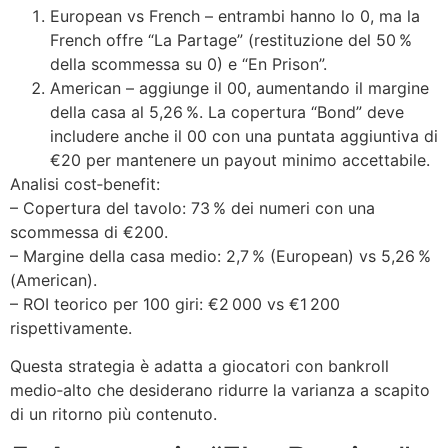
European vs French – entrambi hanno lo 0, ma la
French offre “La Partage” (restituzione del 50 %
della scommessa su 0) e “En Prison”.
American – aggiunge il 00, aumentando il margine
della casa al 5,26 %. La copertura “Bond” deve
includere anche il 00 con una puntata aggiuntiva di
€20 per mantenere un payout minimo accettabile.
Analisi cost‑benefit:
– Copertura del tavolo: 73 % dei numeri con una
scommessa di €200.
– Margine della casa medio: 2,7 % (European) vs 5,26 %
(American).
– ROI teorico per 100 giri: €2 000 vs €1 200
rispettivamente.
Questa strategia è adatta a giocatori con bankroll
medio‑alto che desiderano ridurre la varianza a scapito
di un ritorno più contenuto.