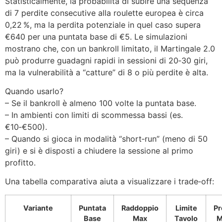
Statisticalmente, la probabilità di subire una sequenza
di 7 perdite consecutive alla roulette europea è circa
0,22 %, ma la perdita potenziale in quel caso supera
€640 per una puntata base di €5. Le simulazioni
mostrano che, con un bankroll limitato, il Martingale 2.0
può produrre guadagni rapidi in sessioni di 20‑30 giri,
ma la vulnerabilità a “catture” di 8 o più perdite è alta.
Quando usarlo?
– Se il bankroll è almeno 100 volte la puntata base.
– In ambienti con limiti di scommessa bassi (es.
€10‑€500).
– Quando si gioca in modalità “short‑run” (meno di 50
giri) e si è disposti a chiudere la sessione al primo
profitto.
Una tabella comparativa aiuta a visualizzare i trade‑off:
Variante
Puntata
Raddoppio
Limite
Pr
Base
Max
Tavolo
M