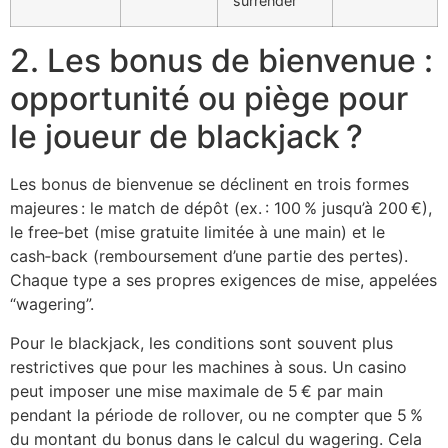
surrender
2. Les bonus de bienvenue :
opportunité ou piège pour
le joueur de blackjack ?
Les bonus de bienvenue se déclinent en trois formes
majeures : le match de dépôt (ex. : 100 % jusqu’à 200 €),
le free‑bet (mise gratuite limitée à une main) et le
cash‑back (remboursement d’une partie des pertes).
Chaque type a ses propres exigences de mise, appelées
“wagering”.
Pour le blackjack, les conditions sont souvent plus
restrictives que pour les machines à sous. Un casino
peut imposer une mise maximale de 5 € par main
pendant la période de rollover, ou ne compter que 5 %
du montant du bonus dans le calcul du wagering. Cela