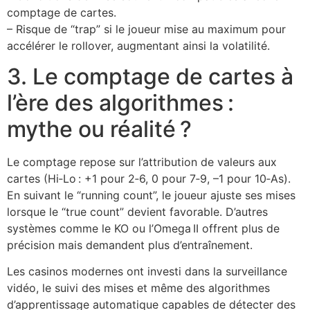
comptage de cartes.
– Risque de “trap” si le joueur mise au maximum pour
accélérer le rollover, augmentant ainsi la volatilité.
3. Le comptage de cartes à
l’ère des algorithmes :
mythe ou réalité ?
Le comptage repose sur l’attribution de valeurs aux
cartes (Hi‑Lo : +1 pour 2‑6, 0 pour 7‑9, –1 pour 10‑As).
En suivant le “running count”, le joueur ajuste ses mises
lorsque le “true count” devient favorable. D’autres
systèmes comme le KO ou l’Omega II offrent plus de
précision mais demandent plus d’entraînement.
Les casinos modernes ont investi dans la surveillance
vidéo, le suivi des mises et même des algorithmes
d’apprentissage automatique capables de détecter des