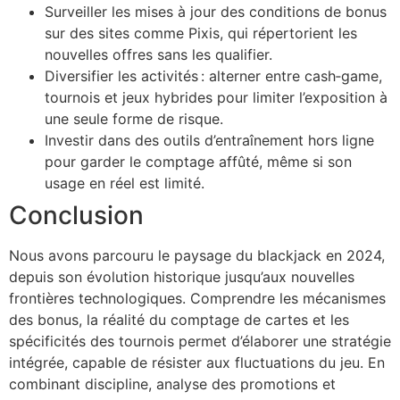
Surveiller les mises à jour des conditions de bonus
sur des sites comme Pixis, qui répertorient les
nouvelles offres sans les qualifier.
Diversifier les activités : alterner entre cash‑game,
tournois et jeux hybrides pour limiter l’exposition à
une seule forme de risque.
Investir dans des outils d’entraînement hors ligne
pour garder le comptage affûté, même si son
usage en réel est limité.
Conclusion
Nous avons parcouru le paysage du blackjack en 2024,
depuis son évolution historique jusqu’aux nouvelles
frontières technologiques. Comprendre les mécanismes
des bonus, la réalité du comptage de cartes et les
spécificités des tournois permet d’élaborer une stratégie
intégrée, capable de résister aux fluctuations du jeu. En
combinant discipline, analyse des promotions et