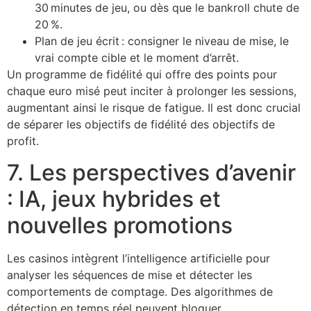
30 minutes de jeu, ou dès que le bankroll chute de
20 %.
Plan de jeu écrit : consigner le niveau de mise, le
vrai compte cible et le moment d’arrêt.
Un programme de fidélité qui offre des points pour
chaque euro misé peut inciter à prolonger les sessions,
augmentant ainsi le risque de fatigue. Il est donc crucial
de séparer les objectifs de fidélité des objectifs de
profit.
7. Les perspectives d’avenir
: IA, jeux hybrides et
nouvelles promotions
Les casinos intègrent l’intelligence artificielle pour
analyser les séquences de mise et détecter les
comportements de comptage. Des algorithmes de
détection en temps réel peuvent bloquer