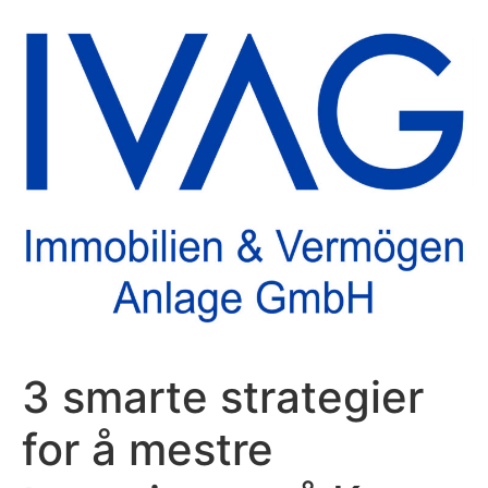
3 smarte strategier
for å mestre