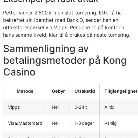
Petter vinner 2 500 kr i en slot‑turnering. Etter å ha
bekreftet sin identitet med BankID, sender han en
uttaksforespørsel via Vipps. Pengene er på kontoen
hans samme kveld, klar til å brukes på neste turnering.
Sammenligning av
betalingsmetoder på Kong
Casino
Metode
Gebyr
Uttakstid
Tilgjengelighet
Vipps
Nei
0‑24 t
Alltid
Visa/Mastercard
Nei
1‑3 dager
Vanlig