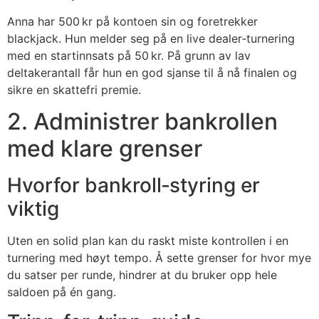
Anna har 500 kr på kontoen sin og foretrekker
blackjack. Hun melder seg på en live dealer‑turnering
med en startinnsats på 50 kr. På grunn av lav
deltakerantall får hun en god sjanse til å nå finalen og
sikre en skattefri premie.
2. Administrer bankrollen
med klare grenser
Hvorfor bankroll‑styring er
viktig
Uten en solid plan kan du raskt miste kontrollen i en
turnering med høyt tempo. Å sette grenser for hvor mye
du satser per runde, hindrer at du bruker opp hele
saldoen på én gang.