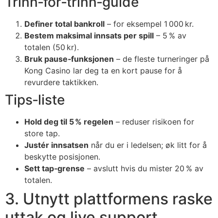
Trinn‑for‑trinn‑guide
Definer total bankroll
– for eksempel 1 000 kr.
Bestem maksimal innsats per spill
– 5 % av
totalen (50 kr).
Bruk pause‑funksjonen
– de fleste turneringer på
Kong Casino lar deg ta en kort pause for å
revurdere taktikken.
Tips‑liste
Hold deg til 5 % regelen
– reduser risikoen for
store tap.
Justér innsatsen
når du er i ledelsen; øk litt for å
beskytte posisjonen.
Sett tap‑grense
– avslutt hvis du mister 20 % av
totalen.
3. Utnytt plattformens raske
uttak og live support