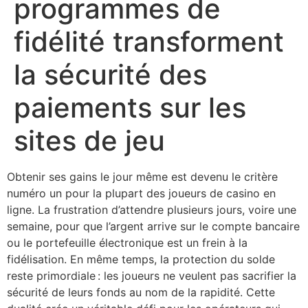
programmes de
fidélité transforment
la sécurité des
paiements sur les
sites de jeu
Obtenir ses gains le jour même est devenu le critère
numéro un pour la plupart des joueurs de casino en
ligne. La frustration d’attendre plusieurs jours, voire une
semaine, pour que l’argent arrive sur le compte bancaire
ou le portefeuille électronique est un frein à la
fidélisation. En même temps, la protection du solde
reste primordiale : les joueurs ne veulent pas sacrifier la
sécurité de leurs fonds au nom de la rapidité. Cette