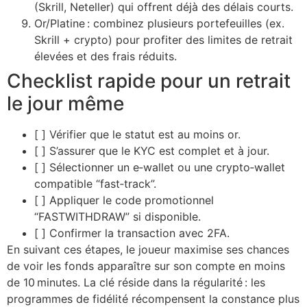
(Skrill, Neteller) qui offrent déjà des délais courts.
Or/Platine : combinez plusieurs portefeuilles (ex.
Skrill + crypto) pour profiter des limites de retrait
élevées et des frais réduits.
Checklist rapide pour un retrait
le jour même
[ ] Vérifier que le statut est au moins or.
[ ] S’assurer que le KYC est complet et à jour.
[ ] Sélectionner un e‑wallet ou une crypto‑wallet
compatible “fast‑track”.
[ ] Appliquer le code promotionnel
“FASTWITHDRAW” si disponible.
[ ] Confirmer la transaction avec 2FA.
En suivant ces étapes, le joueur maximise ses chances
de voir les fonds apparaître sur son compte en moins
de 10 minutes. La clé réside dans la régularité : les
programmes de fidélité récompensent la constance plus