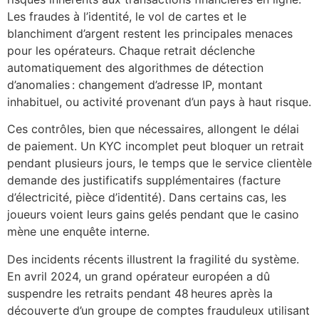
Les fraudes à l’identité, le vol de cartes et le
blanchiment d’argent restent les principales menaces
pour les opérateurs. Chaque retrait déclenche
automatiquement des algorithmes de détection
d’anomalies : changement d’adresse IP, montant
inhabituel, ou activité provenant d’un pays à haut risque.
Ces contrôles, bien que nécessaires, allongent le délai
de paiement. Un KYC incomplet peut bloquer un retrait
pendant plusieurs jours, le temps que le service clientèle
demande des justificatifs supplémentaires (facture
d’électricité, pièce d’identité). Dans certains cas, les
joueurs voient leurs gains gelés pendant que le casino
mène une enquête interne.
Des incidents récents illustrent la fragilité du système.
En avril 2024, un grand opérateur européen a dû
suspendre les retraits pendant 48 heures après la
découverte d’un groupe de comptes frauduleux utilisant