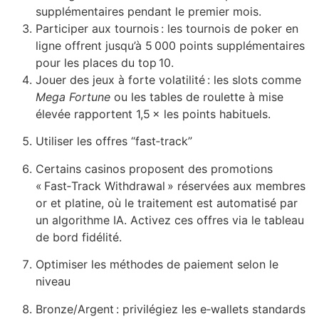
supplémentaires pendant le premier mois.
Participer aux tournois : les tournois de poker en
ligne offrent jusqu’à 5 000 points supplémentaires
pour les places du top 10.
Jouer des jeux à forte volatilité : les slots comme
Mega Fortune
ou les tables de roulette à mise
élevée rapportent 1,5 × les points habituels.
Utiliser les offres “fast‑track”
Certains casinos proposent des promotions
« Fast‑Track Withdrawal » réservées aux membres
or et platine, où le traitement est automatisé par
un algorithme IA. Activez ces offres via le tableau
de bord fidélité.
Optimiser les méthodes de paiement selon le
niveau
Bronze/Argent : privilégiez les e‑wallets standards