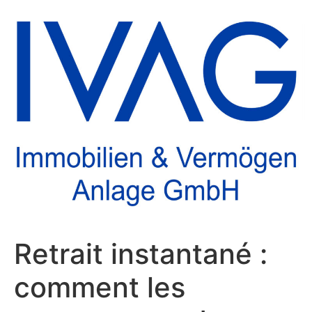
Retrait instantané :
comment les