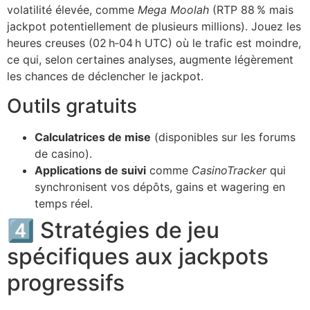
volatilité élevée, comme
Mega Moolah
(RTP 88 % mais
jackpot potentiellement de plusieurs millions). Jouez les
heures creuses (02 h‑04 h UTC) où le trafic est moindre,
ce qui, selon certaines analyses, augmente légèrement
les chances de déclencher le jackpot.
Outils gratuits
Calculatrices de mise
(disponibles sur les forums
de casino).
Applications de suivi
comme
CasinoTracker
qui
synchronisent vos dépôts, gains et wagering en
temps réel.
4️⃣ Stratégies de jeu
spécifiques aux jackpots
progressifs