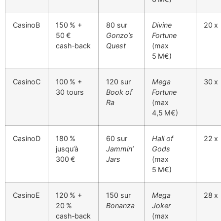
CasinoB
150 % +
80 sur
Divine
20 x
50 €
Gonzo’s
Fortune
cash‑back
Quest
(max
5 M€)
CasinoC
100 % +
120 sur
Mega
30 x
30 tours
Book of
Fortune
Ra
(max
4,5 M€)
CasinoD
180 %
60 sur
Hall of
22 x
jusqu’à
Jammin’
Gods
300 €
Jars
(max
5 M€)
CasinoE
120 % +
150 sur
Mega
28 x
20 %
Bonanza
Joker
cash‑back
(max