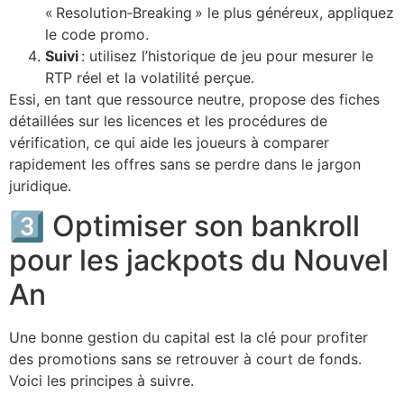
« Resolution‑Breaking » le plus généreux, appliquez
le code promo.
Suivi
: utilisez l’historique de jeu pour mesurer le
RTP réel et la volatilité perçue.
Essi, en tant que ressource neutre, propose des fiches
détaillées sur les licences et les procédures de
vérification, ce qui aide les joueurs à comparer
rapidement les offres sans se perdre dans le jargon
juridique.
3️⃣ Optimiser son bankroll
pour les jackpots du Nouvel
An
Une bonne gestion du capital est la clé pour profiter
des promotions sans se retrouver à court de fonds.
Voici les principes à suivre.