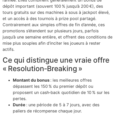
dépôt important (souvent 100 % jusqu’à 200 €), des
tours gratuits sur des machines à sous à jackpot élevé,
et un accès à des tournois à prize pool partagé.
Contrairement aux simples offres de fin d’année, ces
promotions s’étendent sur plusieurs jours, parfois
jusqu’à une semaine entière, et offrent des conditions de
mise plus souples afin d’inciter les joueurs à rester
actifs.
Ce qui distingue une vraie offre
« Resolution‑Breaking »
Montant du bonus
: les meilleures offres
dépassent les 150 % du premier dépôt ou
proposent un cash‑back quotidien de 10 % sur les
pertes.
Durée
: une période de 5 à 7 jours, avec des
paliers de récompense chaque jour.