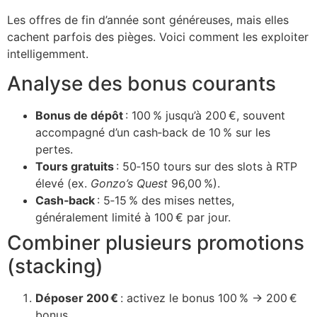
Les offres de fin d’année sont généreuses, mais elles
cachent parfois des pièges. Voici comment les exploiter
intelligemment.
Analyse des bonus courants
Bonus de dépôt
: 100 % jusqu’à 200 €, souvent
accompagné d’un cash‑back de 10 % sur les
pertes.
Tours gratuits
: 50‑150 tours sur des slots à RTP
élevé (ex.
Gonzo’s Quest
96,00 %).
Cash‑back
: 5‑15 % des mises nettes,
généralement limité à 100 € par jour.
Combiner plusieurs promotions
(stacking)
Déposer 200 €
: activez le bonus 100 % → 200 €
bonus.