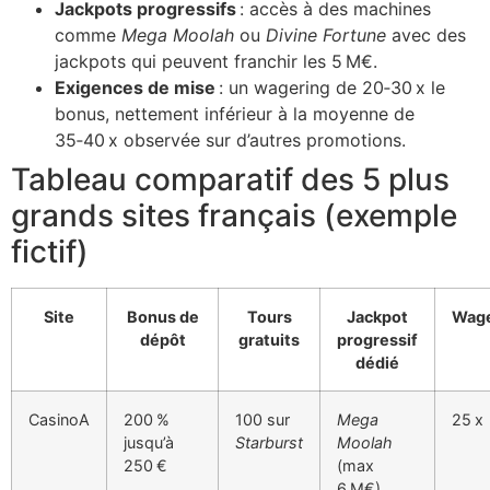
Jackpots progressifs
: accès à des machines
comme
Mega Moolah
ou
Divine Fortune
avec des
jackpots qui peuvent franchir les 5 M€.
Exigences de mise
: un wagering de 20‑30 x le
bonus, nettement inférieur à la moyenne de
35‑40 x observée sur d’autres promotions.
Tableau comparatif des 5 plus
grands sites français (exemple
fictif)
Site
Bonus de
Tours
Jackpot
Wage
dépôt
gratuits
progressif
dédié
CasinoA
200 %
100 sur
Mega
25 x
jusqu’à
Starburst
Moolah
250 €
(max
6 M€)