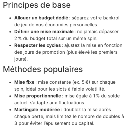
Principes de base
Allouer un budget dédié
: séparez votre bankroll
de jeu de vos économies personnelles.
Définir une mise maximale
: ne jamais dépasser
2 % du budget total sur un même spin.
Respecter les cycles
: ajustez la mise en fonction
des jours de promotion (plus élevé les premiers
jours).
Méthodes populaires
Mise fixe
: mise constante (ex. 5 €) sur chaque
spin, idéal pour les slots à faible volatilité.
Mise proportionnelle
: mise égale à 1 % du solde
actuel, s’adapte aux fluctuations.
Martingale modérée
: doublez la mise après
chaque perte, mais limitez le nombre de doubles à
3 pour éviter l’épuisement du capital.