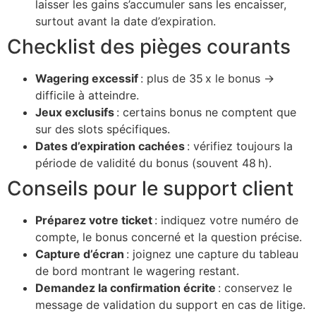
laisser les gains s’accumuler sans les encaisser,
surtout avant la date d’expiration.
Checklist des pièges courants
Wagering excessif
: plus de 35 x le bonus →
difficile à atteindre.
Jeux exclusifs
: certains bonus ne comptent que
sur des slots spécifiques.
Dates d’expiration cachées
: vérifiez toujours la
période de validité du bonus (souvent 48 h).
Conseils pour le support client
Préparez votre ticket
: indiquez votre numéro de
compte, le bonus concerné et la question précise.
Capture d’écran
: joignez une capture du tableau
de bord montrant le wagering restant.
Demandez la confirmation écrite
: conservez le
message de validation du support en cas de litige.