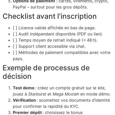
Options de paiement
: cartes, virements, crypto,
PayPal – surtout pour les gros dépôts.
Checklist avant l’inscription
[ ] Licence valide affichée en bas de page.
[ ] Audit indépendant disponible (PDF ou lien).
[ ] Temps moyen de retrait indiqué (< 48 h).
[ ] Support client accessible via chat.
[ ] Méthodes de paiement compatibles avec votre
pays.
Exemple de processus de
décision
Test demo
: créez un compte gratuit sur le site,
jouez à
Starburst
et
Mega Moolah
en mode démo.
Vérification
: soumettez vos documents d’identité
pour confirmer la rapidité du KYC.
Premier dépôt
: choisissez le bonus