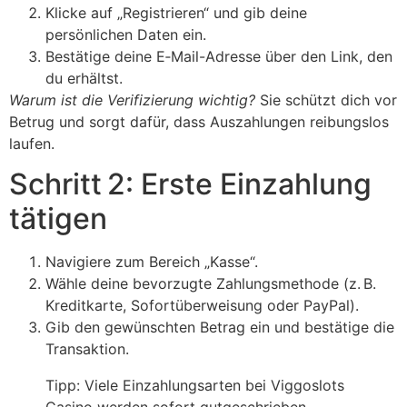
Klicke auf „Registrieren“ und gib deine
persönlichen Daten ein.
Bestätige deine E‑Mail-Adresse über den Link, den
du erhältst.
Warum ist die Verifizierung wichtig?
Sie schützt dich vor
Betrug und sorgt dafür, dass Auszahlungen reibungslos
laufen.
Schritt 2: Erste Einzahlung
tätigen
Navigiere zum Bereich „Kasse“.
Wähle deine bevorzugte Zahlungsmethode (z. B.
Kreditkarte, Sofortüberweisung oder PayPal).
Gib den gewünschten Betrag ein und bestätige die
Transaktion.
Tipp: Viele Einzahlungsarten bei Viggoslots
Casino werden sofort gutgeschrieben,