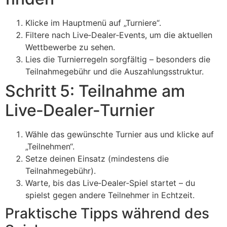
Klicke im Hauptmenü auf „Turniere“.
Filtere nach Live‑Dealer‑Events, um die aktuellen
Wettbewerbe zu sehen.
Lies die Turnierregeln sorgfältig – besonders die
Teilnahmegebühr und die Auszahlungsstruktur.
Schritt 5: Teilnahme am
Live‑Dealer‑Turnier
Wähle das gewünschte Turnier aus und klicke auf
„Teilnehmen“.
Setze deinen Einsatz (mindestens die
Teilnahmegebühr).
Warte, bis das Live‑Dealer‑Spiel startet – du
spielst gegen andere Teilnehmer in Echtzeit.
Praktische Tipps während des