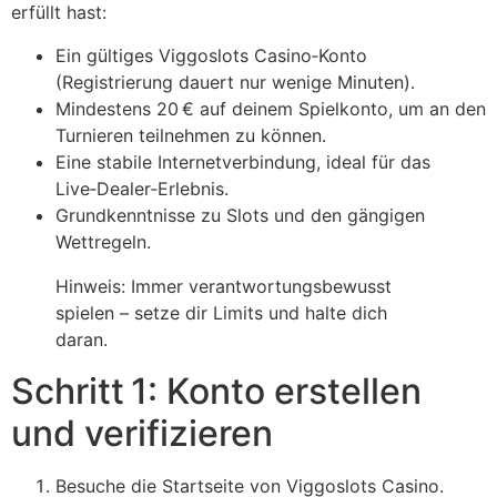
erfüllt hast:
Ein gültiges Viggoslots Casino‑Konto
(Registrierung dauert nur wenige Minuten).
Mindestens 20 € auf deinem Spielkonto, um an den
Turnieren teilnehmen zu können.
Eine stabile Internetverbindung, ideal für das
Live‑Dealer‑Erlebnis.
Grundkenntnisse zu Slots und den gängigen
Wettregeln.
Hinweis: Immer verantwortungsbewusst
spielen – setze dir Limits und halte dich
daran.
Schritt 1: Konto erstellen
und verifizieren
Besuche die Startseite von Viggoslots Casino.