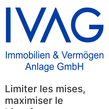
Limiter les mises,
maximiser le