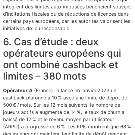
intègrent des limites auto‑imposées bénéficient souvent
d’incitations fiscales ou de réductions de licences dans
certains pays européens, car les autorités valorisent les
initiatives de jeu responsable.
6. Cas d’étude : deux
opérateurs européens qui
ont combiné cashback et
limites – 380 mots
Opérateur A
(France) : a lancé en janvier 2023 un
cashback plafonné à 10 % avec une limite de dépôt de
500 € / mois. Sur les 12 mois suivants, le nombre de
joueurs actifs a augmenté de 14 %, le taux de churn a
baissé de 12 % et le revenu moyen par utilisateur
(ARPU) a progressé de 6 %. Les KPIs montrent que 68 %
des joueurs ont maintenu leur limite de dépôt pendant