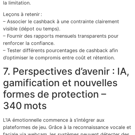
la limitation.
Leçons à retenir :
– Associer le cashback à une contrainte clairement
visible (dépot ou temps).
– Fournir des rapports mensuels transparents pour
renforcer la confiance.
– Tester différents pourcentages de cashback afin
d’optimiser le compromis entre coût et rétention.
7. Perspectives d’avenir : IA,
gamification et nouvelles
formes de protection –
340 mots
L’IA émotionnelle commence à s’intégrer aux
plateformes de jeu. Grâce à la reconnaissance vocale et
faciale via webcam, les systèmes peuvent détecter des