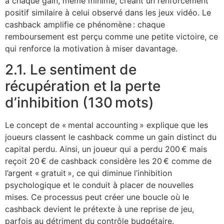
à chaque gain, même minime, créant un renforcement
positif similaire à celui observé dans les jeux vidéo. Le
cashback amplifie ce phénomène : chaque
remboursement est perçu comme une petite victoire, ce
qui renforce la motivation à miser davantage.
2.1. Le sentiment de
récupération et la perte
d’inhibition (130 mots)
Le concept de « mental accounting » explique que les
joueurs classent le cashback comme un gain distinct du
capital perdu. Ainsi, un joueur qui a perdu 200 € mais
reçoit 20 € de cashback considère les 20 € comme de
l’argent « gratuit », ce qui diminue l’inhibition
psychologique et le conduit à placer de nouvelles
mises. Ce processus peut créer une boucle où le
cashback devient le prétexte à une reprise de jeu,
parfois au détriment du contrôle budgétaire.