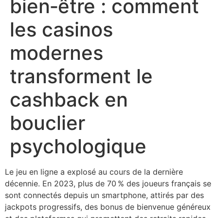
bien‑être : comment
les casinos
modernes
transforment le
cashback en
bouclier
psychologique
Le jeu en ligne a explosé au cours de la dernière
décennie. En 2023, plus de 70 % des joueurs français se
sont connectés depuis un smartphone, attirés par des
jackpots progressifs, des bonus de bienvenue généreux