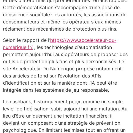
et des plateformes qui promettent des retraits rapides.
Cette démocratisation s’accompagne d’une prise de
conscience sociétale : les autorités, les associations de
consommateurs et même les opérateurs eux‑mêmes
réclament des mécanismes de protection plus fins.
Selon le rapport de l’
https://www.accelerateur-du-
numerique.fr/
, les technologies d’automatisation
permettent aujourd’hui aux opérateurs de proposer des
outils de protection plus fins et plus personnalisés. Le
site Accelerateur Du Numerique propose notamment
des articles de fond sur l’évolution des APIs
d’identification et sur la manière dont l’IA peut être
intégrée dans les systèmes de jeu responsable.
Le cashback, historiquement perçu comme un simple
levier de fidélisation, subit aujourd’hui une mutation. Au
lieu d’être uniquement une incitation financière, il
devient un composant d’une stratégie de prévention
psychologique. En limitant les mises tout en offrant un