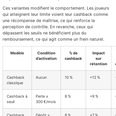
Ces variantes modifient le comportement. Les joueurs
qui atteignent leur limite voient leur cashback comme
une récompense de maîtrise, ce qui renforce la
perception de contrôle. En revanche, ceux qui
dépassent les seuils ne bénéficient plus du
remboursement, ce qui agit comme un frein naturel.
Modèle
Condition
% de
Impact
d’activation
cashback
sur
rétention
Cashback
Aucun
10 %
+12 %
classique
Cashback à
Perte ≤
8 %
+9 %
seuil
300 €/mois
Cashback
Dépôt ≤
8 %
+7 %