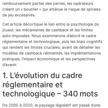
remboursement partiel des pertes, les opérateurs
créent un « bouclier » qui atténue le risque de spirales
de jeu excessives.
Cet article décortique le lien entre la psychologie du
joueur, les mécanismes de cashback et les limites
auto‑imposées. Nous examinerons d’abord le cadre
réglementaire et technologique, puis les biais cognitifs
qui rendent les limites cruciales, avant de détailler les
modèles de cashback réinventés, les implémentations
pratiques, l’impact économique et les perspectives
d’avenir.
1. L’évolution du cadre
réglementaire et
technologique – 340 mots
De 2000 à 2020, le paysage législatif est passé d’une