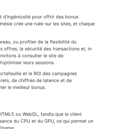
t d’ingéniosité pour offrir des bonus
énésie crée une ruée sur les sites, et chaque
eau, ou profiter de la flexibilité du
 offres, la sécurité des transactions et, in
nvitons à consulter le site de
optimiser leurs sessions.
portefeuille et le ROI des campagnes
ets, de chiffres de latence et de
er le meilleur bonus.
s HTML5 ou WebGL, tandis que le client
uissance du CPU et du GPU, ce qui permet un
Xtreme
.