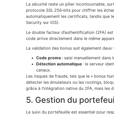
La sécurité reste un pilier incontournable, sur
protocole SSL 256‑bits pour chiffrer les écha
automatiquement les certificats, tandis que l
Security sur iOS).
Le double facteur d’authentification (2FA) est
code arrive directement dans le même appareil 
La validation des bonus suit également deux v
Code promo
: saisi manuellement dans 
Détection automatique
: le serveur ide
canaux.
Les risques de fraude, tels que le « bonus hun
détecter les émulateurs ou les rootings, bloq
grâce à l’intégration native du 2FA, mais les
5. Gestion du portefeu
Le suivi du portefeuille est essentiel pour r