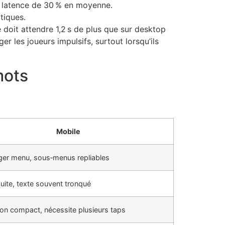
la latence de 30 % en moyenne.
tiques.
 doit attendre 1,2 s de plus que sur desktop
r les joueurs impulsifs, surtout lorsqu’ils
mots
Mobile
er menu, sous‑menus repliables
éduite, texte souvent tronqué
n compact, nécessite plusieurs taps