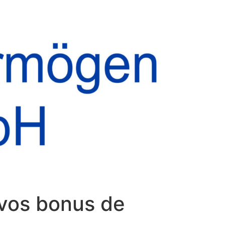
 vos bonus de