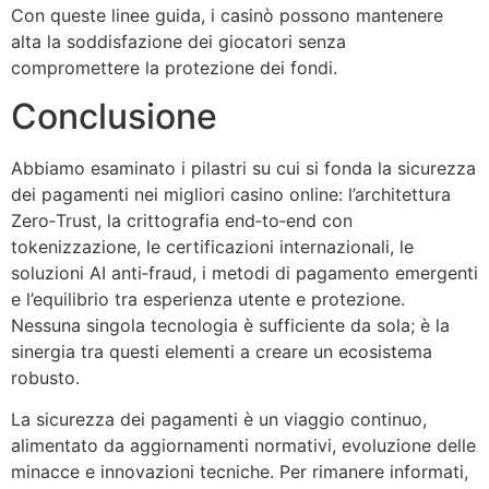
Con queste linee guida, i casinò possono mantenere
alta la soddisfazione dei giocatori senza
compromettere la protezione dei fondi.
Conclusione
Abbiamo esaminato i pilastri su cui si fonda la sicurezza
dei pagamenti nei migliori casino online: l’architettura
Zero‑Trust, la crittografia end‑to‑end con
tokenizzazione, le certificazioni internazionali, le
soluzioni AI anti‑fraud, i metodi di pagamento emergenti
e l’equilibrio tra esperienza utente e protezione.
Nessuna singola tecnologia è sufficiente da sola; è la
sinergia tra questi elementi a creare un ecosistema
robusto.
La sicurezza dei pagamenti è un viaggio continuo,
alimentato da aggiornamenti normativi, evoluzione delle
minacce e innovazioni tecniche. Per rimanere informati,