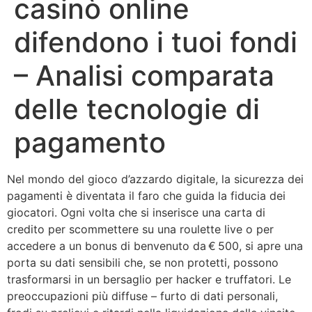
casinò online
difendono i tuoi fondi
– Analisi comparata
delle tecnologie di
pagamento
Nel mondo del gioco d’azzardo digitale, la sicurezza dei
pagamenti è diventata il faro che guida la fiducia dei
giocatori. Ogni volta che si inserisce una carta di
credito per scommettere su una roulette live o per
accedere a un bonus di benvenuto da € 500, si apre una
porta su dati sensibili che, se non protetti, possono
trasformarsi in un bersaglio per hacker e truffatori. Le
preoccupazioni più diffuse – furto di dati personali,