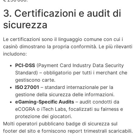
3. Certificazioni e audit di
sicurezza
Le certificazioni sono il linguaggio comune con cui i
casinò dimostrano la propria conformità. Le più rilevanti
includono:
PCI‑DSS
(Payment Card Industry Data Security
Standard) – obbligatorio per tutti i merchant che
gestiscono carte.
ISO 27001
– standard internazionale per la
gestione della sicurezza delle informazioni.
eGaming‑Specific Audits
– audit condotti da
eCOGRA o iTech Labs, focalizzati su fairness e
protezione dei giocatori.
Molti operatori pubblicano badge di sicurezza sul
footer del sito e forniscono report trimestrali scaricabili.