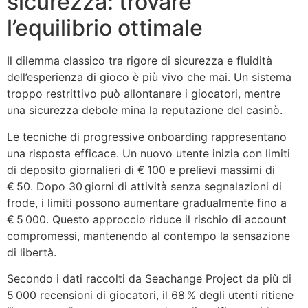
sicurezza: trovare
l’equilibrio ottimale
Il dilemma classico tra rigore di sicurezza e fluidità
dell’esperienza di gioco è più vivo che mai. Un sistema
troppo restrittivo può allontanare i giocatori, mentre
una sicurezza debole mina la reputazione del casinò.
Le tecniche di progressive onboarding rappresentano
una risposta efficace. Un nuovo utente inizia con limiti
di deposito giornalieri di € 100 e prelievi massimi di
€ 50. Dopo 30 giorni di attività senza segnalazioni di
frode, i limiti possono aumentare gradualmente fino a
€ 5 000. Questo approccio riduce il rischio di account
compromessi, mantenendo al contempo la sensazione
di libertà.
Secondo i dati raccolti da Seachange Project da più di
5 000 recensioni di giocatori, il 68 % degli utenti ritiene