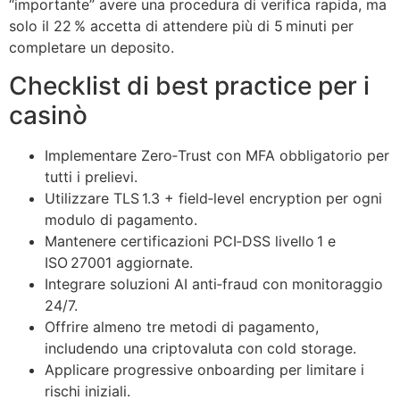
“importante” avere una procedura di verifica rapida, ma
solo il 22 % accetta di attendere più di 5 minuti per
completare un deposito.
Checklist di best practice per i
casinò
Implementare Zero‑Trust con MFA obbligatorio per
tutti i prelievi.
Utilizzare TLS 1.3 + field‑level encryption per ogni
modulo di pagamento.
Mantenere certificazioni PCI‑DSS livello 1 e
ISO 27001 aggiornate.
Integrare soluzioni AI anti‑fraud con monitoraggio
24/7.
Offrire almeno tre metodi di pagamento,
includendo una criptovaluta con cold storage.
Applicare progressive onboarding per limitare i
rischi iniziali.