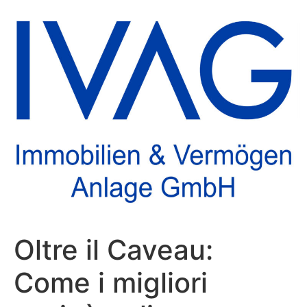
Oltre il Caveau:
Come i migliori