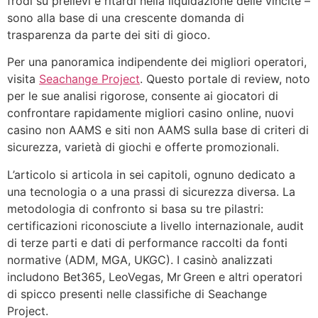
frodi su prelievi e ritardi nella liquidazione delle vincite –
sono alla base di una crescente domanda di
trasparenza da parte dei siti di gioco.
Per una panoramica indipendente dei migliori operatori,
visita
Seachange Project
. Questo portale di review, noto
per le sue analisi rigorose, consente ai giocatori di
confrontare rapidamente migliori casino online, nuovi
casino non AAMS e siti non AAMS sulla base di criteri di
sicurezza, varietà di giochi e offerte promozionali.
L’articolo si articola in sei capitoli, ognuno dedicato a
una tecnologia o a una prassi di sicurezza diversa. La
metodologia di confronto si basa su tre pilastri:
certificazioni riconosciute a livello internazionale, audit
di terze parti e dati di performance raccolti da fonti
normative (ADM, MGA, UKGC). I casinò analizzati
includono Bet365, LeoVegas, Mr Green e altri operatori
di spicco presenti nelle classifiche di Seachange
Project.