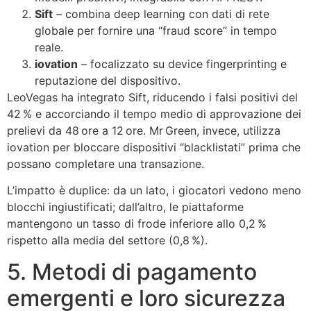
Sift
– combina deep learning con dati di rete
globale per fornire una “fraud score” in tempo
reale.
iovation
– focalizzato su device fingerprinting e
reputazione del dispositivo.
LeoVegas ha integrato Sift, riducendo i falsi positivi del
42 % e accorciando il tempo medio di approvazione dei
prelievi da 48 ore a 12 ore. Mr Green, invece, utilizza
iovation per bloccare dispositivi “blacklistati” prima che
possano completare una transazione.
L’impatto è duplice: da un lato, i giocatori vedono meno
blocchi ingiustificati; dall’altro, le piattaforme
mantengono un tasso di frode inferiore allo 0,2 %
rispetto alla media del settore (0,8 %).
5. Metodi di pagamento
emergenti e loro sicurezza