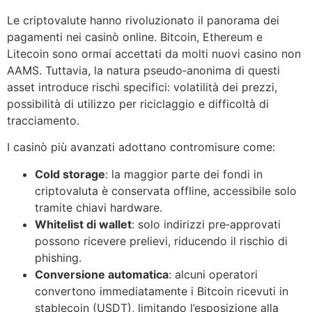
Le criptovalute hanno rivoluzionato il panorama dei
pagamenti nei casinò online. Bitcoin, Ethereum e
Litecoin sono ormai accettati da molti nuovi casino non
AAMS. Tuttavia, la natura pseudo‑anonima di questi
asset introduce rischi specifici: volatilità dei prezzi,
possibilità di utilizzo per riciclaggio e difficoltà di
tracciamento.
I casinò più avanzati adottano contromisure come:
Cold storage
: la maggior parte dei fondi in
criptovaluta è conservata offline, accessibile solo
tramite chiavi hardware.
Whitelist di wallet
: solo indirizzi pre‑approvati
possono ricevere prelievi, riducendo il rischio di
phishing.
Conversione automatica
: alcuni operatori
convertono immediatamente i Bitcoin ricevuti in
stablecoin (USDT), limitando l’esposizione alla