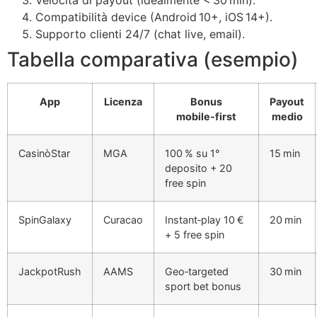
Velocità di payout (idealmente < 30 min).
Compatibilità device (Android 10+, iOS 14+).
Supporto clienti 24/7 (chat live, email).
Tabella comparativa (esempio)
App
Licenza
Bonus
Payout
mobile‑first
medio
CasinòStar
MGA
100 % su 1°
15 min
deposito + 20
free spin
SpinGalaxy
Curacao
Instant‑play 10 €
20 min
+ 5 free spin
JackpotRush
AAMS
Geo‑targeted
30 min
sport bet bonus