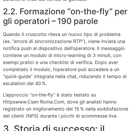
2.2. Formazione “on‑the‑fly” per
gli operatori – 190 parole
Quando il cruscotto rileva un nuovo tipo di problema
(es. “errore di sincronizzazione RTP”), viene inviata una
notifica push al dispositivo dell’operatore. Il messaggio
contiene un modulo di micro‑learning di 3 minuti, con
esempi pratici e una checklist di verifica. Dopo aver
completato il modulo, l’operatore può accedere a un
“quick‑guide” integrata nella chat, riducendo il tempo di
escalation del 40 %.
L’approccio “on‑the‑fly” è stato testato su
Httpswww.Csen Roma.Com, dove gli analisti hanno
registrato un miglioramento del 15 % nella soddisfazione
dei clienti (NPS) durante i picchi di scommesse live.
3. Storia di successo: il