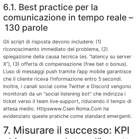
6.1. Best practice per la
comunicazione in tempo reale –
130 parole
Gli script di risposta devono includere: (1)
riconoscimento immediato del problema, (2)
spiegazione della causa tecnica (es. “latency su server
X”), (3) offerta di compensazione (free bet o bonus).
L’uso di messaggi push tramite l’app mobile garantisce
che il cliente riceva l’informazione entro 5 secondi.
Inoltre, i canali social come Twitter e Discord vengono
monitorati da un “social listening bot” che indirizza i
ticket verso il team live‑support, riducendo il tempo di
attesa medio. Httpswww.Csen Roma.Com ha
evidenziato queste pratiche come standard emergenti.
7. Misurare il successo: KPI