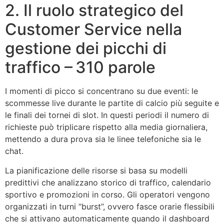
2. Il ruolo strategico del
Customer Service nella
gestione dei picchi di
traffico – 310 parole
I momenti di picco si concentrano su due eventi: le
scommesse live durante le partite di calcio più seguite e
le finali dei tornei di slot. In questi periodi il numero di
richieste può triplicare rispetto alla media giornaliera,
mettendo a dura prova sia le linee telefoniche sia le
chat.
La pianificazione delle risorse si basa su modelli
predittivi che analizzano storico di traffico, calendario
sportivo e promozioni in corso. Gli operatori vengono
organizzati in turni “burst”, ovvero fasce orarie flessibili
che si attivano automaticamente quando il dashboard