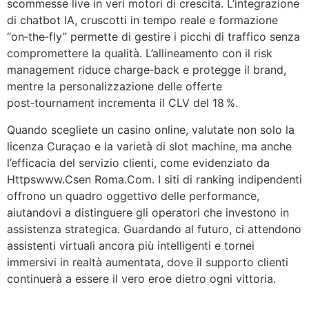
scommesse live in veri motori di crescita. L’integrazione
di chatbot IA, cruscotti in tempo reale e formazione
“on‑the‑fly” permette di gestire i picchi di traffico senza
compromettere la qualità. L’allineamento con il risk
management riduce charge‑back e protegge il brand,
mentre la personalizzazione delle offerte
post‑tournament incrementa il CLV del 18 %.
Quando scegliete un casino online, valutate non solo la
licenza Curaçao e la varietà di slot machine, ma anche
l’efficacia del servizio clienti, come evidenziato da
Httpswww.Csen Roma.Com. I siti di ranking indipendenti
offrono un quadro oggettivo delle performance,
aiutandovi a distinguere gli operatori che investono in
assistenza strategica. Guardando al futuro, ci attendono
assistenti virtuali ancora più intelligenti e tornei
immersivi in realtà aumentata, dove il supporto clienti
continuerà a essere il vero eroe dietro ogni vittoria.