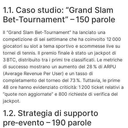
1.1. Caso studio: “Grand Slam
Bet‑Tournament” – 150 parole
Il “Grand Slam Bet‑Tournament” ha lanciato una
competizione di sei settimane che ha coinvolto 12 000
giocatori su slot a tema sportivo e scommesse live su
tornei di tennis. Il premio finale è stato un jackpot di
3 BTC, distribuito tra i primi tre classificati. Le metriche
di successo mostrano un aumento del 28 % di ARPU
(Average Revenue Per User) e un tasso di
completamento del torneo del 73 %. Tuttavia, le prime
48 ore hanno evidenziato criticità: 1 200 ticket relativi a
“quote non aggiornate” e 800 richieste di verifica del
jackpot.
1.2. Strategia di supporto
pre‑evento – 190 parole