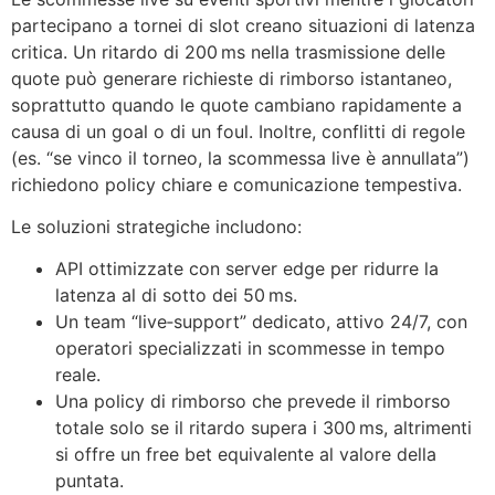
partecipano a tornei di slot creano situazioni di latenza
critica. Un ritardo di 200 ms nella trasmissione delle
quote può generare richieste di rimborso istantaneo,
soprattutto quando le quote cambiano rapidamente a
causa di un goal o di un foul. Inoltre, conflitti di regole
(es. “se vinco il torneo, la scommessa live è annullata”)
richiedono policy chiare e comunicazione tempestiva.
Le soluzioni strategiche includono:
API ottimizzate con server edge per ridurre la
latenza al di sotto dei 50 ms.
Un team “live‑support” dedicato, attivo 24/7, con
operatori specializzati in scommesse in tempo
reale.
Una policy di rimborso che prevede il rimborso
totale solo se il ritardo supera i 300 ms, altrimenti
si offre un free bet equivalente al valore della
puntata.