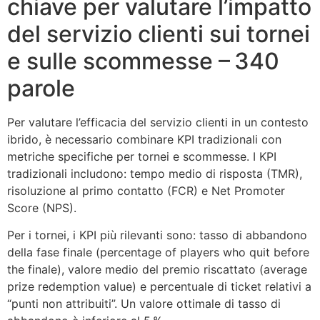
chiave per valutare l’impatto
del servizio clienti sui tornei
e sulle scommesse – 340
parole
Per valutare l’efficacia del servizio clienti in un contesto
ibrido, è necessario combinare KPI tradizionali con
metriche specifiche per tornei e scommesse. I KPI
tradizionali includono: tempo medio di risposta (TMR),
risoluzione al primo contatto (FCR) e Net Promoter
Score (NPS).
Per i tornei, i KPI più rilevanti sono: tasso di abbandono
della fase finale (percentage of players who quit before
the finale), valore medio del premio riscattato (average
prize redemption value) e percentuale di ticket relativi a
“punti non attribuiti”. Un valore ottimale di tasso di