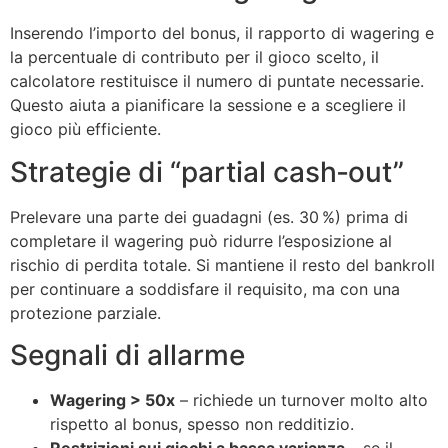
Inserendo l’importo del bonus, il rapporto di wagering e
la percentuale di contributo per il gioco scelto, il
calcolatore restituisce il numero di puntate necessarie.
Questo aiuta a pianificare la sessione e a scegliere il
gioco più efficiente.
Strategie di “partial cash‑out”
Prelevare una parte dei guadagni (es. 30 %) prima di
completare il wagering può ridurre l’esposizione al
rischio di perdita totale. Si mantiene il resto del bankroll
per continuare a soddisfare il requisito, ma con una
protezione parziale.
Segnali di allarme
Wagering > 50x
– richiede un turnover molto alto
rispetto al bonus, spesso non redditizio.