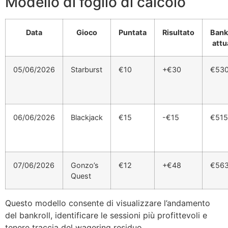
Modello di foglio di calcolo
Data
Gioco
Puntata
Risultato
Bank
attu
05/06/2026
Starburst
€10
+€30
€53
06/06/2026
Blackjack
€15
-€15
€515
07/06/2026
Gonzo’s
€12
+€48
€56
Quest
Questo modello consente di visualizzare l’andamento
del bankroll, identificare le sessioni più profittevoli e
tenere traccia del wagering residuo.