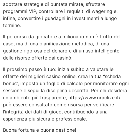
adottare strategie di puntata mirate, sfruttare i
programmi VIP, controllare i requisiti di wagering e,
infine, convertire i guadagni in investimenti a lungo
termine.
Il percorso da giocatore a milionario non è frutto del
caso, ma di una pianificazione metodica, di una
gestione rigorosa del denaro e di un uso intelligente
delle risorse offerte dai casinò.
Il prossimo passo è tuo: inizia subito a valutare le
offerte dei migliori casino online, crea la tua “scheda
bonus”, imposta un foglio di calcolo per monitorare ogni
sessione e segui la disciplina descritta. Per chi desidera
un ambiente più trasparente, https://www.oraclize.it/
può essere consultato come risorsa per verificare
l’integrità dei dati di gioco, contribuendo a una
esperienza più sicura e professionale.
Buona fortuna e buona gestione!