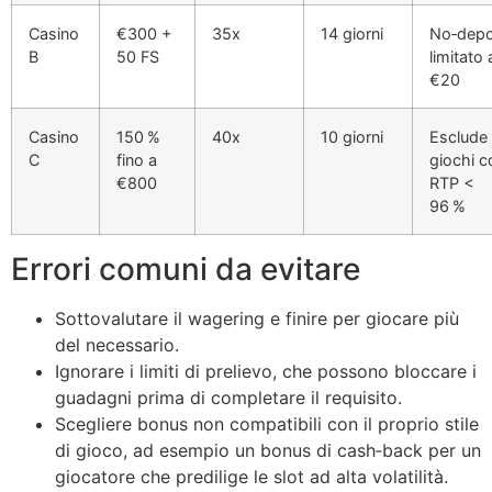
Casino
€300 +
35x
14 giorni
No‑depo
B
50 FS
limitato 
€20
Casino
150 %
40x
10 giorni
Esclude
C
fino a
giochi c
€800
RTP <
96 %
Errori comuni da evitare
Sottovalutare il wagering e finire per giocare più
del necessario.
Ignorare i limiti di prelievo, che possono bloccare i
guadagni prima di completare il requisito.
Scegliere bonus non compatibili con il proprio stile
di gioco, ad esempio un bonus di cash‑back per un
giocatore che predilige le slot ad alta volatilità.