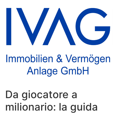
Da giocatore a
milionario: la guida