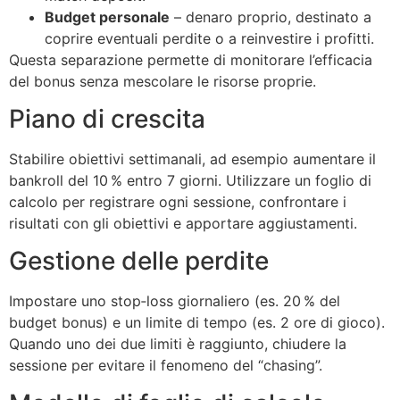
Budget personale
– denaro proprio, destinato a
coprire eventuali perdite o a reinvestire i profitti.
Questa separazione permette di monitorare l’efficacia
del bonus senza mescolare le risorse proprie.
Piano di crescita
Stabilire obiettivi settimanali, ad esempio aumentare il
bankroll del 10 % entro 7 giorni. Utilizzare un foglio di
calcolo per registrare ogni sessione, confrontare i
risultati con gli obiettivi e apportare aggiustamenti.
Gestione delle perdite
Impostare uno stop‑loss giornaliero (es. 20 % del
budget bonus) e un limite di tempo (es. 2 ore di gioco).
Quando uno dei due limiti è raggiunto, chiudere la
sessione per evitare il fenomeno del “chasing”.