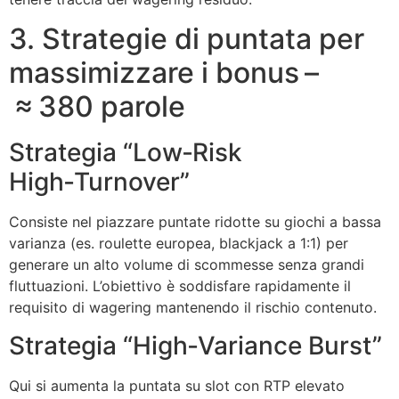
3. Strategie di puntata per
massimizzare i bonus –
≈ 380 parole
Strategia “Low‑Risk
High‑Turnover”
Consiste nel piazzare puntate ridotte su giochi a bassa
varianza (es. roulette europea, blackjack a 1:1) per
generare un alto volume di scommesse senza grandi
fluttuazioni. L’obiettivo è soddisfare rapidamente il
requisito di wagering mantenendo il rischio contenuto.
Strategia “High‑Variance Burst”
Qui si aumenta la puntata su slot con RTP elevato