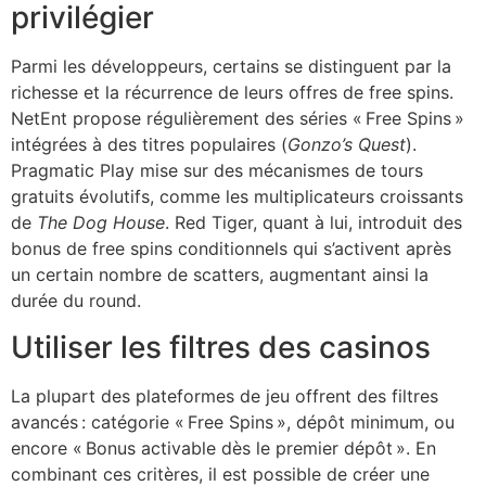
privilégier
Parmi les développeurs, certains se distinguent par la
richesse et la récurrence de leurs offres de free spins.
NetEnt propose régulièrement des séries « Free Spins »
intégrées à des titres populaires (
Gonzo’s Quest
).
Pragmatic Play mise sur des mécanismes de tours
gratuits évolutifs, comme les multiplicateurs croissants
de
The Dog House
. Red Tiger, quant à lui, introduit des
bonus de free spins conditionnels qui s’activent après
un certain nombre de scatters, augmentant ainsi la
durée du round.
Utiliser les filtres des casinos
La plupart des plateformes de jeu offrent des filtres
avancés : catégorie « Free Spins », dépôt minimum, ou
encore « Bonus activable dès le premier dépôt ». En
combinant ces critères, il est possible de créer une