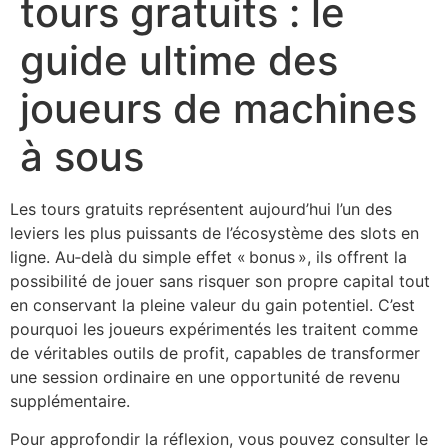
tours gratuits : le
guide ultime des
joueurs de machines
à sous
Les tours gratuits représentent aujourd’hui l’un des
leviers les plus puissants de l’écosystème des slots en
ligne. Au‑delà du simple effet « bonus », ils offrent la
possibilité de jouer sans risquer son propre capital tout
en conservant la pleine valeur du gain potentiel. C’est
pourquoi les joueurs expérimentés les traitent comme
de véritables outils de profit, capables de transformer
une session ordinaire en une opportunité de revenu
supplémentaire.
Pour approfondir la réflexion, vous pouvez consulter le