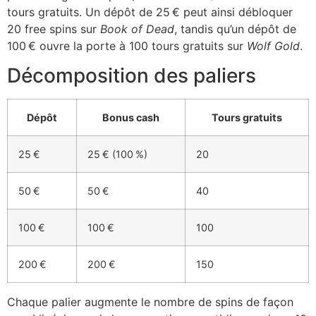
tours gratuits. Un dépôt de 25 € peut ainsi débloquer
20 free spins sur
Book of Dead
, tandis qu’un dépôt de
100 € ouvre la porte à 100 tours gratuits sur
Wolf Gold
.
Décomposition des paliers
Dépôt
Bonus cash
Tours gratuits
25 €
25 € (100 %)
20
50 €
50 €
40
100 €
100 €
100
200 €
200 €
150
Chaque palier augmente le nombre de spins de façon