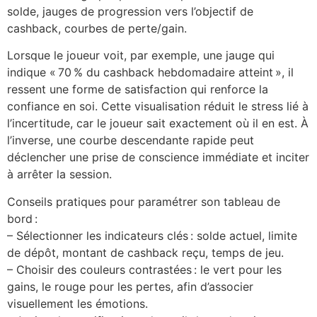
solde, jauges de progression vers l’objectif de
cashback, courbes de perte/gain.
Lorsque le joueur voit, par exemple, une jauge qui
indique « 70 % du cashback hebdomadaire atteint », il
ressent une forme de satisfaction qui renforce la
confiance en soi. Cette visualisation réduit le stress lié à
l’incertitude, car le joueur sait exactement où il en est. À
l’inverse, une courbe descendante rapide peut
déclencher une prise de conscience immédiate et inciter
à arrêter la session.
Conseils pratiques pour paramétrer son tableau de
bord :
– Sélectionner les indicateurs clés : solde actuel, limite
de dépôt, montant de cashback reçu, temps de jeu.
– Choisir des couleurs contrastées : le vert pour les
gains, le rouge pour les pertes, afin d’associer
visuellement les émotions.