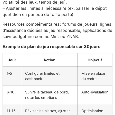
volatilité des jeux, temps de jeu).
– Ajuster les limites si nécessaire (ex. baisser le dépôt
quotidien en période de forte perte).
Ressources complémentaires : forums de joueurs, lignes
d’assistance dédiées au jeu responsable, applications de
suivi budgétaire comme Mint ou YNAB.
Exemple de plan de jeu responsable sur 30 jours
Jour
Action
Objectif
1‑5
Configurer limites et
Mise en place
cashback
du cadre
6‑10
Suivre le tableau de bord,
Auto‑évaluation
noter les émotions
11‑15
Réviser les alertes, ajuster
Optimisation