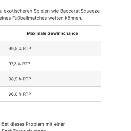
zu exotischeren Spielen wie Baccarat Squeeze
 eines Fußballmatches wetten können.
Maximale Gewinnchance
99,5 % RTP
97,3 % RTP
98,9 % RTP
96,0 % RTP
 löst dieses Problem mit einer