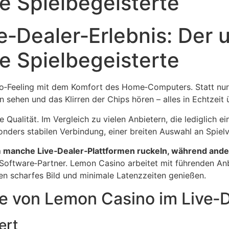
te Spielbegeisterte
‑Dealer‑Erlebnis: Der u
te Spielbegeisterte
no‑Feeling mit dem Komfort des Home‑Computers. Statt nur
n sehen und das Klirren der Chips hören – alles in Echtzeit
 Qualität. Im Vergleich zu vielen Anbietern, die lediglich e
onders stabilen Verbindung, einer breiten Auswahl an Spie
 manche Live‑Dealer‑Plattformen ruckeln, während ander
r Software‑Partner. Lemon Casino arbeitet mit führenden A
en scharfes Bild und minimale Latenzzeiten genießen.
le von Lemon Casino im Live‑
ert