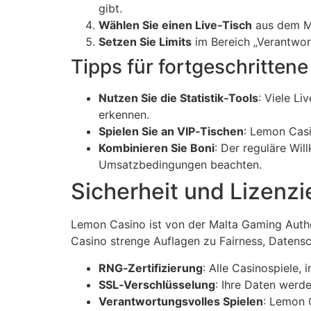
gibt.
Wählen Sie einen Live‑Tisch
aus dem Me
Setzen Sie Limits
im Bereich „Verantwort
Tipps für fortgeschrittene
Nutzen Sie die Statistik‑Tools
: Viele L
erkennen.
Spielen Sie an VIP‑Tischen
: Lemon Casi
Kombinieren Sie Boni
: Der reguläre Wi
Umsatzbedingungen beachten.
Sicherheit und Lizenz
Lemon Casino ist von der Malta Gaming Autho
Casino strenge Auflagen zu Fairness, Datensch
RNG‑Zertifizierung
: Alle Casinospiele
SSL‑Verschlüsselung
: Ihre Daten werde
Verantwortungsvolles Spielen
: Lemon 