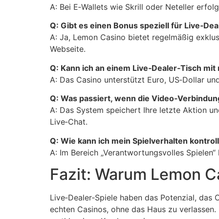
A: Bei E‑Wallets wie Skrill oder Neteller er
Q: Gibt es einen Bonus speziell für Live‑Dea
A: Ja, Lemon Casino bietet regelmäßig exklusi
Webseite.
Q: Kann ich an einem Live‑Dealer‑Tisch mi
A: Das Casino unterstützt Euro, US‑Dollar un
Q: Was passiert, wenn die Video‑Verbindun
A: Das System speichert Ihre letzte Aktion un
Live‑Chat.
Q: Wie kann ich mein Spielverhalten kontrol
A: Im Bereich „Verantwortungsvolles Spielen“ 
Fazit: Warum Lemon Cas
Live‑Dealer‑Spiele haben das Potenzial, das O
echten Casinos, ohne das Haus zu verlassen. 