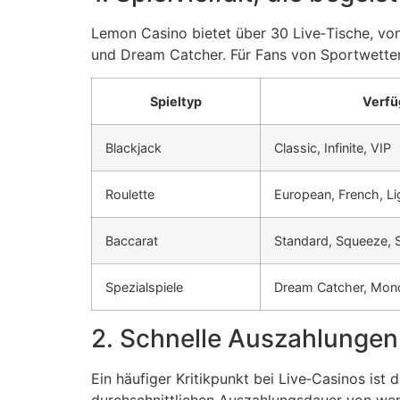
Lemon Casino bietet über 30 Live‑Tische, von
und Dream Catcher. Für Fans von Sportwetten
Spieltyp
Verfü
Blackjack
Classic, Infinite, VIP
Roulette
European, French, Li
Baccarat
Standard, Squeeze, 
Spezialspiele
Dream Catcher, Mono
2. Schnelle Auszahlunge
Ein häufiger Kritikpunkt bei Live‑Casinos ist