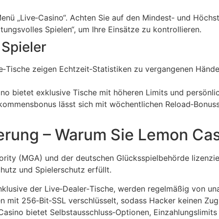
nü „Live‑Casino“. Achten Sie auf den Mindest‑ und Höchste
ungsvolles Spielen“, um Ihre Einsätze zu kontrollieren.
 Spieler
ive‑Tische zeigen Echtzeit‑Statistiken zu vergangenen Hände
no bietet exklusive Tische mit höheren Limits und persönli
llkommensbonus lässt sich mit wöchentlichen Reload‑Bonuss
ierung – Warum Sie Lemon Ca
rity (MGA) und der deutschen Glücksspielbehörde lizenzier
utz und Spielerschutz erfüllt.
, inklusive der Live‑Dealer‑Tische, werden regelmäßig von 
n mit 256‑Bit‑SSL verschlüsselt, sodass Hacker keinen Zugri
Casino bietet Selbstausschluss‑Optionen, Einzahlungslimit