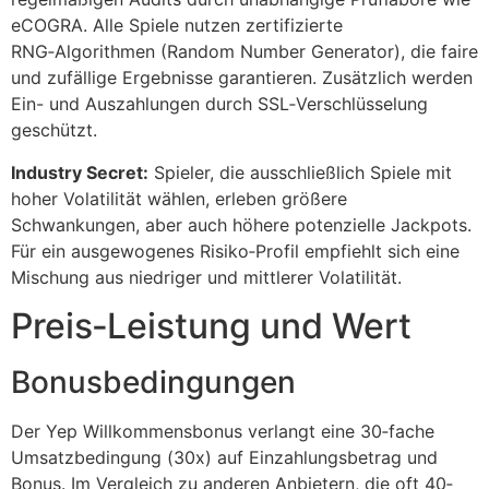
eCOGRA. Alle Spiele nutzen zertifizierte
RNG‑Algorithmen (Random Number Generator), die faire
und zufällige Ergebnisse garantieren. Zusätzlich werden
Ein- und Auszahlungen durch SSL‑Verschlüsselung
geschützt.
Industry Secret:
Spieler, die ausschließlich Spiele mit
hoher Volatilität wählen, erleben größere
Schwankungen, aber auch höhere potenzielle Jackpots.
Für ein ausgewogenes Risiko‑Profil empfiehlt sich eine
Mischung aus niedriger und mittlerer Volatilität.
Preis‑Leistung und Wert
Bonusbedingungen
Der Yep Willkommensbonus verlangt eine 30‑fache
Umsatzbedingung (30x) auf Einzahlungsbetrag und
Bonus. Im Vergleich zu anderen Anbietern, die oft 40‑