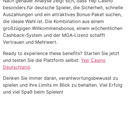
Nach genauer Analyse zeigt sich, dass Yep Casino
besonders für deutsche Spieler, die Sicherheit, schnelle
Auszahlungen und ein attraktives Bonus‑Paket suchen,
die ideale Wahl ist. Die Kombination aus einem
großzügigen Willkommensbonus, einem wöchentlichen
Cashback‑System und der MGA‑Lizenz schafft
Vertrauen und Mehrwert.
Ready to experience these benefits? Starten Sie jetzt
und testen Sie die Plattform selbst:
Yep Casino
Deutschland
.
Denken Sie immer daran, verantwortungsbewusst zu
spielen und Ihre Limits im Blick zu behalten. Viel Erfolg
und viel Spaß beim Spielen!