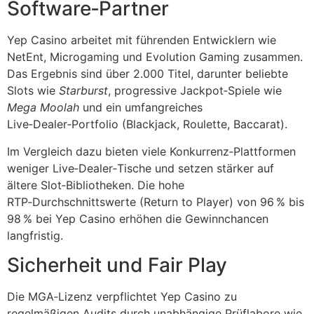
Software‑Partner
Yep Casino arbeitet mit führenden Entwicklern wie
NetEnt, Microgaming und Evolution Gaming zusammen.
Das Ergebnis sind über 2.000 Titel, darunter beliebte
Slots wie
Starburst
, progressive Jackpot‑Spiele wie
Mega Moolah
und ein umfangreiches
Live‑Dealer‑Portfolio (Blackjack, Roulette, Baccarat).
Im Vergleich dazu bieten viele Konkurrenz‑Plattformen
weniger Live‑Dealer‑Tische und setzen stärker auf
ältere Slot‑Bibliotheken. Die hohe
RTP‑Durchschnittswerte (Return to Player) von 96 % bis
98 % bei Yep Casino erhöhen die Gewinnchancen
langfristig.
Sicherheit und Fair Play
Die MGA‑Lizenz verpflichtet Yep Casino zu
regelmäßigen Audits durch unabhängige Prüflabore wie