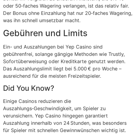
oder 50‑faches Wagering verlangen, ist das relativ fair.
Der Bonus ohne Einzahlung hat nur 20‑faches Wagering,
was ihn schnell umsetzbar macht.
Gebühren und Limits
Ein- und Auszahlungen bei Yep Casino sind
gebührenfrei, solange gängige Methoden wie Trustly,
Sofortüberweisung oder Kreditkarte genutzt werden.
Das Auszahlungslimit liegt bei 5.000 € pro Woche –
ausreichend für die meisten Freizeitspieler.
Did You Know?
Einige Casinos reduzieren die
Auszahlungs‑Geschwindigkeit, um Spieler zu
verunsichern. Yep Casino hingegen garantiert
Auszahlung innerhalb von 24 Stunden, was besonders
für Spieler mit schnellen Gewinnwünschen wichtig ist.