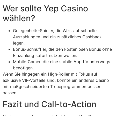
Wer sollte Yep Casino
wählen?
Gelegenheits‑Spieler, die Wert auf schnelle
Auszahlungen und ein zusätzliches Cashback
legen.
Bonus‑Schnüffler, die den kostenlosen Bonus ohne
Einzahlung sofort nutzen wollen.
Mobile‑Gamer, die eine stabile App für unterwegs
benötigen.
Wenn Sie hingegen ein High‑Roller mit Fokus auf
exklusive VIP‑Vorteile sind, könnte ein anderes Casino
mit maßgeschneiderten Treueprogrammen besser
passen.
Fazit und Call‑to‑Action