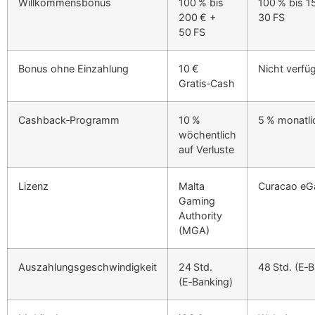
Willkommensbonus
100 % bis
100 % bis 1
200 € +
30 FS
50 FS
Bonus ohne Einzahlung
10 €
Nicht verfü
Gratis‑Cash
Cashback‑Programm
10 %
5 % monatli
wöchentlich
auf Verluste
Lizenz
Malta
Curacao eG
Gaming
Authority
(MGA)
Auszahlungsgeschwindigkeit
24 Std.
48 Std. (E‑
(E‑Banking)