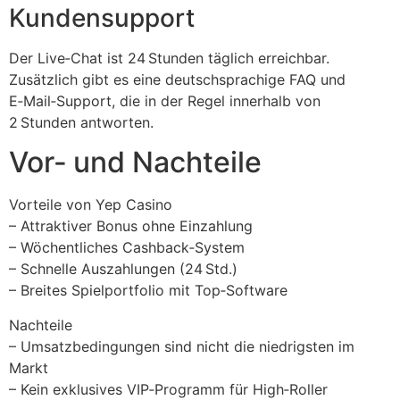
Kundensupport
Der Live‑Chat ist 24 Stunden täglich erreichbar.
Zusätzlich gibt es eine deutschsprachige FAQ und
E‑Mail‑Support, die in der Regel innerhalb von
2 Stunden antworten.
Vor‑ und Nachteile
Vorteile von Yep Casino
– Attraktiver Bonus ohne Einzahlung
– Wöchentliches Cashback‑System
– Schnelle Auszahlungen (24 Std.)
– Breites Spielportfolio mit Top‑Software
Nachteile
– Umsatzbedingungen sind nicht die niedrigsten im
Markt
– Kein exklusives VIP‑Programm für High‑Roller