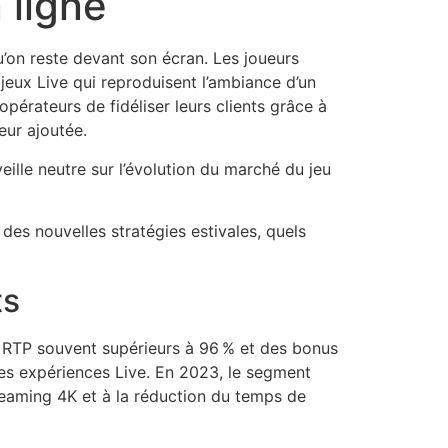
 ligne
qu’on reste devant son écran. Les joueurs
 jeux Live qui reproduisent l’ambiance d’un
érateurs de fidéliser leurs clients grâce à
eur ajoutée.
eille neutre sur l’évolution du marché du jeu
des nouvelles stratégies estivales, quels
ts
 RTP souvent supérieurs à 96 % et des bonus
 les expériences Live. En 2023, le segment
treaming 4K et à la réduction du temps de