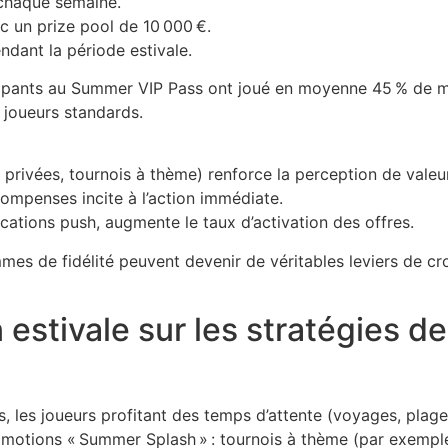
 chaque semaine.
ec un prize pool de 10 000 €.
dant la période estivale.
cipants au Summer VIP Pass ont joué en moyenne 45 % de m
 joueurs standards.
 privées, tournois à thème) renforce la perception de valeur
compenses incite à l’action immédiate.
ications push, augmente le taux d’activation des offres.
s de fidélité peuvent devenir de véritables leviers de croi
 estivale sur les stratégies de
, les joueurs profitant des temps d’attente (voyages, plag
motions « Summer Splash » : tournois à thème (par exemple