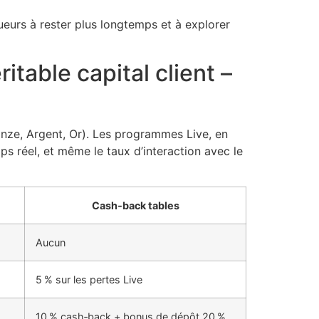
ueurs à rester plus longtemps et à explorer
itable capital client –
onze, Argent, Or). Les programmes Live, en
s réel, et même le taux d’interaction avec le
Cash‑back tables
Aucun
5 % sur les pertes Live
10 % cash‑back + bonus de dépôt 20 %