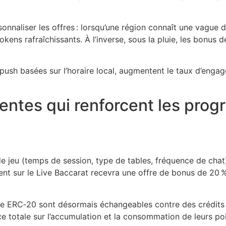
nnaliser les offres : lorsqu’une région connaît une vague de
kens rafraîchissants. À l’inverse, sous la pluie, les bonus
push basées sur l’horaire local, augmentent le taux d’enga
ntes qui renforcent les progr
e jeu (temps de session, type de tables, fréquence de ch
vent sur le Live Baccarat recevra une offre de bonus de 20 
gie ERC‑20 sont désormais échangeables contre des crédits
e totale sur l’accumulation et la consommation de leurs point