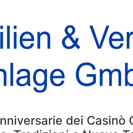
nniversarie dei Casinò 