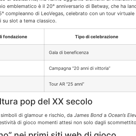
io emblematico è il 20° anniversario di Betway, che ha lanci
25° compleanno di LeoVegas, celebrato con un tour virtuale d
i su slot a tema classico.
i fondazione
Tipo di celebrazione
Gala di beneficenza
Campagna “20 anni di vittoria”
Tour AR “25 anni”
ultura pop del XX secolo
 simboli di glamour e rischio, da
James Bond
a
Ocean’s Ele
festività di gioco momenti attesi non solo dagli scommettit
” nei primi siti web di gioco