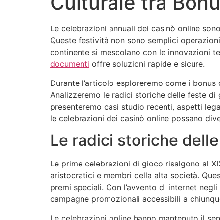
Culturale tra Bon
Le celebrazioni annuali dei casinò online sono 
Queste festività non sono semplici operazioni
continente si mescolano con le innovazioni te
documenti
offre soluzioni rapide e sicure.
Durante l’articolo esploreremo come i bonus d’a
Analizzeremo le radici storiche delle feste di g
presenteremo casi studio recenti, aspetti lega
le celebrazioni dei casinò online possano dive
Le radici storiche delle
Le prime celebrazioni di gioco risalgono al X
aristocratici e membri della alta società. Ques
premi speciali. Con l’avvento di internet negli
campagne promozionali accessibili a chiunqu
Le celebrazioni online hanno mantenuto il sen