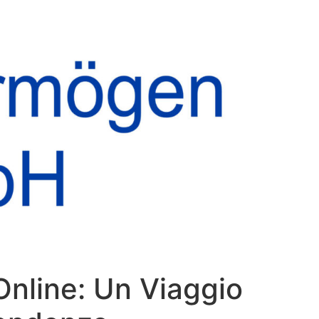
Online: Un Viaggio