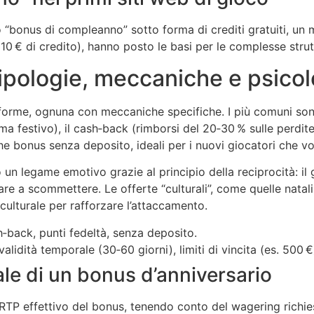
 “bonus di compleanno” sotto forma di crediti gratuiti, un mo
 € di credito), hanno posto le basi per le complesse strut
tipologie, meccaniche e psicol
e forme, ognuna con meccaniche specifiche. I più comuni son
ema festivo), il cash‑back (rimborsi del 20‑30 % sulle perdite)
he bonus senza deposito, ideali per i nuovi giocatori che vo
o un legame emotivo grazie al principio della reciprocità: i
e a scommettere. Le offerte “culturali”, come quelle natali
à culturale per rafforzare l’attaccamento.
sh‑back, punti fedeltà, senza deposito.
lidità temporale (30‑60 giorni), limiti di vincita (es. 500 €
ale di un bonus d’anniversario
l RTP effettivo del bonus, tenendo conto del wagering richies