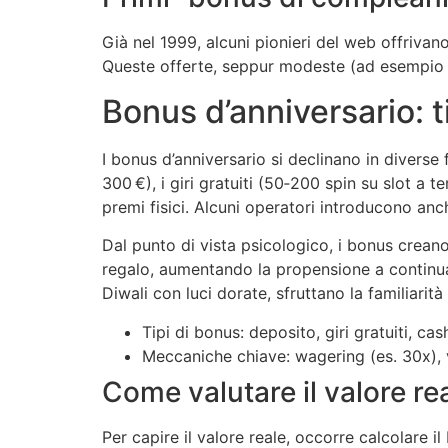
Già nel 1999, alcuni pionieri del web offrivano
Queste offerte, seppur modeste (ad esempio 10
Bonus d’anniversario: 
I bonus d’anniversario si declinano in divers
300 €), i giri gratuiti (50‑200 spin su slot a t
premi fisici. Alcuni operatori introducono anc
Dal punto di vista psicologico, i bonus crean
regalo, aumentando la propensione a continuar
Diwali con luci dorate, sfruttano la familiarit
Tipi di bonus: deposito, giri gratuiti, ca
Meccaniche chiave: wagering (es. 30x), va
Come valutare il valore re
Per capire il valore reale, occorre calcolare i