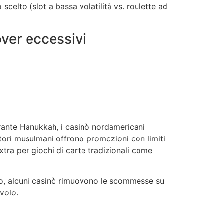
celto (slot a bassa volatilità vs. roulette ad
over eccessivi
 Durante Hanukkah, i casinò nordamericani
tori musulmani offrono promozioni con limiti
extra per giochi di carte tradizionali come
io, alcuni casinò rimuovono le scommesse su
volo.