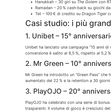
Hanukkah – 30 giri su
The Golem
con RT
Ramadan – 20 % cash‑back su giochi da 
Tet – 100 € di credito su
Dragon Tiger
co
Casi studio: i più gra
1. Unibet – 15° anniversar
Unibet ha lanciato una campagna “15 anni di vi
conversione è salito al 8,5 %, rispetto al 5,2 
2. Mr Green – 10° annivers
Mr Green ha introdotto un “Green Pass” che ha 
aumentato del 22 % e la retention a 30 giorni 
3. PlayOJO – 20° annivers
PlayOJO ha celebrato con una serie di bonus “n
trasparenti. Il volume di gioco è cresciuto d