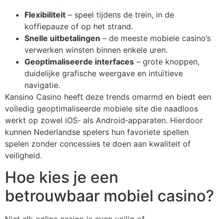
Flexibiliteit
– speel tijdens de trein, in de
koffiepauze of op het strand.
Snelle uitbetalingen
– de meeste mobiele casino’s
verwerken winsten binnen enkele uren.
Geoptimaliseerde interfaces
– grote knoppen,
duidelijke grafische weergave en intuïtieve
navigatie.
Kansino Casino heeft deze trends omarmd en biedt een
volledig geoptimaliseerde mobiele site die naadloos
werkt op zowel iOS‑ als Android‑apparaten. Hierdoor
kunnen Nederlandse spelers hun favoriete spellen
spelen zonder concessies te doen aan kwaliteit of
veiligheid.
Hoe kies je een
betrouwbaar mobiel casino?
Niet elk online casino is even veilig of