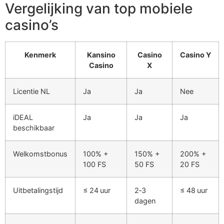
Vergelijking van top mobiele
casino’s
Kenmerk
Kansino
Casino
Casino Y
Casino
X
Licentie NL
Ja
Ja
Nee
iDEAL
Ja
Ja
Ja
beschikbaar
Welkomstbonus
100% +
150% +
200% +
100 FS
50 FS
20 FS
Uitbetalingstijd
≤ 24 uur
2‑3
≤ 48 uur
dagen