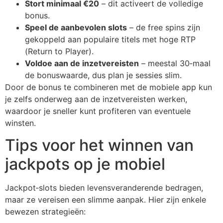
Stort minimaal €20
– dit activeert de volledige
bonus.
Speel de aanbevolen slots
– de free spins zijn
gekoppeld aan populaire titels met hoge RTP
(Return to Player).
Voldoe aan de inzetvereisten
– meestal 30‑maal
de bonuswaarde, dus plan je sessies slim.
Door de bonus te combineren met de mobiele app kun
je zelfs onderweg aan de inzetvereisten werken,
waardoor je sneller kunt profiteren van eventuele
winsten.
Tips voor het winnen van
jackpots op je mobiel
Jackpot‑slots bieden levensveranderende bedragen,
maar ze vereisen een slimme aanpak. Hier zijn enkele
bewezen strategieën: