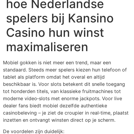
hoe Nederlandse
spelers bij Kansino
Casino hun winst
maximaliseren
Mobiel gokken is niet meer een trend, maar een
standaard. Steeds meer spelers kiezen hun telefoon of
tablet als platform omdat het overal en altijd
beschikbaar is. Voor slots betekent dit snelle toegang
tot honderden titels, van klassieke fruitmachines tot
moderne video‑slots met enorme jackpots. Voor live
dealer fans biedt mobiel dezelfde authentieke
casinobeleving – je ziet de croupier in real‑time, plaatst
inzetten en ontvangt winsten direct op je scherm.
De voordelen zijn duidelijk: