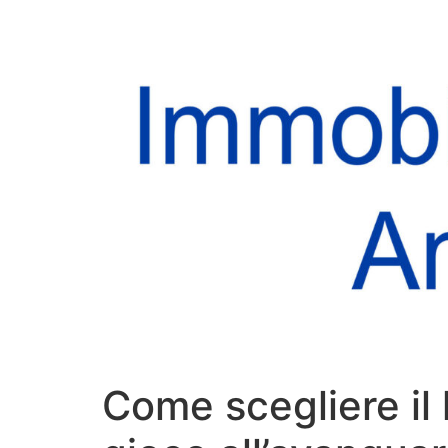
Come scegliere il 