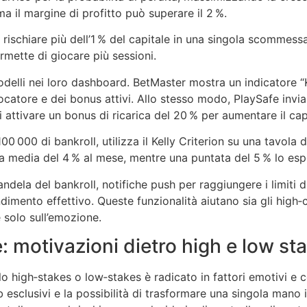
a il margine di profitto può superare il 2 %.
on rischiare più dell’1 % del capitale in una singola scommes
rmette di giocare più sessioni.
delli nei loro dashboard. BetMaster mostra un indicatore “K
iocatore e dei bonus attivi. Allo stesso modo, PlaySafe invia
i attivare un bonus di ricarica del 20 % per aumentare il cap
0 000 di bankroll, utilizza il Kelly Criterion su una tavola
ta media del 4 % al mese, mentre una puntata del 5 % lo esp
andela del bankroll, notifiche push per raggiungere i limiti d
dimento effettivo. Queste funzionalità aiutano sia gli high
 solo sull’emozione.
: motivazioni dietro high e low sta
o high‑stakes o low‑stakes è radicato in fattori emotivi e cog
b esclusivi e la possibilità di trasformare una singola mano i