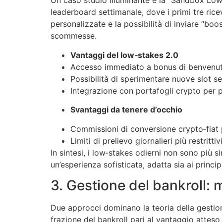
Un caso studio illuminante è la “Sandbox Low
leaderboard settimanale, dove i primi tre ric
personalizzate e la possibilità di inviare “bo
scommesse.
Vantaggi del low‑stakes 2.0
Accesso immediato a bonus di benvenuto
Possibilità di sperimentare nuove slot s
Integrazione con portafogli crypto per pr
Svantaggi da tenere d’occhio
Commissioni di conversione crypto‑fiat p
Limiti di prelievo giornalieri più restritt
In sintesi, i low‑stakes odierni non sono più 
un’esperienza sofisticata, adatta sia ai princi
3. Gestione del bankroll: m
Due approcci dominano la teoria della gestione 
frazione del bankroll pari al vantaggio atteso 