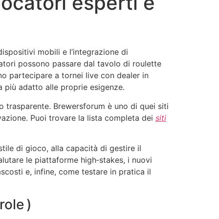
iocatori esperti e
spositivi mobili e l’integrazione di
atori possono passare dal tavolo di roulette
no partecipare a tornei live con dealer in
ta più adatto alle proprie esigenze.
do trasparente. Brewersforum è uno di quei siti
vazione. Puoi trovare la lista completa dei
siti
le di gioco, alla capacità di gestire il
lutare le piattaforme high‑stakes, i nuovi
scosti e, infine, come testare in pratica il
role )