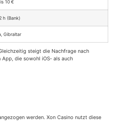
is 10 €
2 h (Bank)
, Gibraltar
leichzeitig steigt die Nachfrage nach
 App, die sowohl iOS‑ als auch
angezogen werden. Xon Casino nutzt diese