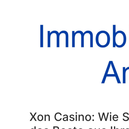
Xon Casino: Wie S