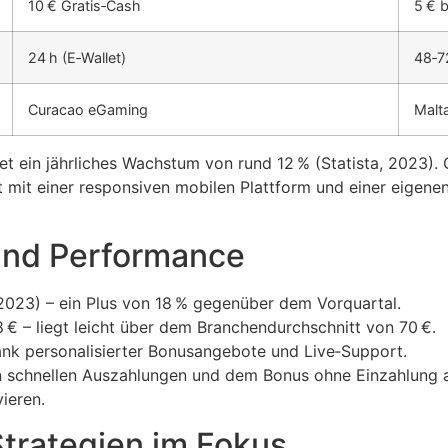
10 € Gratis‑Cash
5 € b
24 h (E‑Wallet)
48‑7
Curacao eGaming
Malta
t ein jährliches Wachstum von rund 12 % (Statista, 2023). G
 mit einer responsiven mobilen Plattform und einer eigenen
und Performance
2023) – ein Plus von 18 % gegenüber dem Vorquartal.
 € – liegt leicht über dem Branchendurchschnitt von 70 €.
ank personalisierter Bonusangebote und Live‑Support.
on schnellen Auszahlungen und dem Bonus ohne Einzahlung 
ieren.
trategien im Fokus