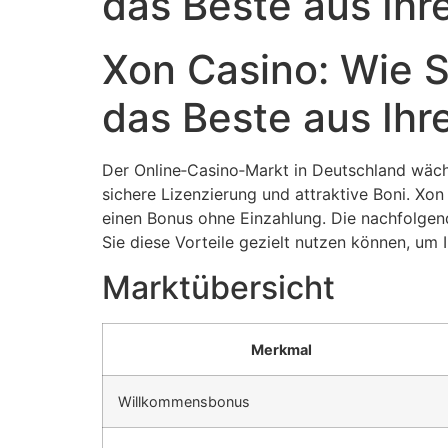
das Beste aus Ihr
Xon Casino: Wie S
das Beste aus Ihr
Der Online‑Casino‑Markt in Deutschland wächs
sichere Lizenzierung und attraktive Boni. Xo
einen Bonus ohne Einzahlung. Die nachfolge
Sie diese Vorteile gezielt nutzen können, um
Marktübersicht
Merkmal
Willkommensbonus