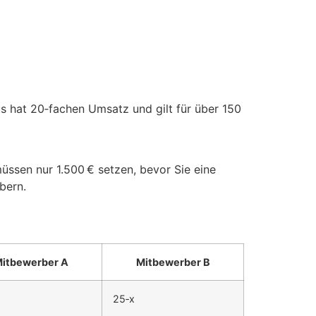
s hat 20‑fachen Umsatz und gilt für über 150
müssen nur 1.500 € setzen, bevor Sie eine
bern.
itbewerber A
Mitbewerber B
25‑x