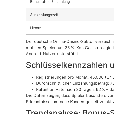
Bonus ohne Einzahlung
Auszahlungszeit
Lizenz
Der deutsche Online‑Casino‑Sektor verzeichne
mobilen Spielen um 35 %. Xon Casino reagiert
Android‑Nutzer unterstützt.
Schlüsselkennzahlen 
Registrierungen pro Monat: 45.000 (Q4 
Durchschnittlicher Einzahlungsbetrag: 78
Retention Rate nach 30 Tagen: 62 % – d
Die Daten zeigen, dass Spieler besonders v
Erkenntnisse, um neue Kunden gezielt zu aktiv
Trendanalyse: Bonus‑S