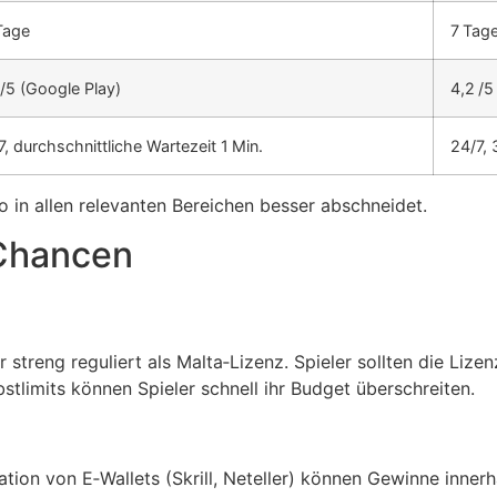
Tage
7 Tag
 /5 (Google Play)
4,2 /5
7, durchschnittliche Wartezeit 1 Min.
24/7, 
o in allen relevanten Bereichen besser abschneidet.
Chancen
 streng reguliert als Malta‑Lizenz. Spieler sollten die Liz
tlimits können Spieler schnell ihr Budget überschreiten.
ation von E‑Wallets (Skrill, Neteller) können Gewinne inne