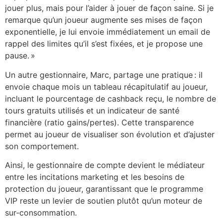
jouer plus, mais pour l’aider à jouer de façon saine. Si je
remarque qu’un joueur augmente ses mises de façon
exponentielle, je lui envoie immédiatement un email de
rappel des limites qu’il s’est fixées, et je propose une
pause. »
Un autre gestionnaire, Marc, partage une pratique : il
envoie chaque mois un tableau récapitulatif au joueur,
incluant le pourcentage de cashback reçu, le nombre de
tours gratuits utilisés et un indicateur de santé
financière (ratio gains/pertes). Cette transparence
permet au joueur de visualiser son évolution et d’ajuster
son comportement.
Ainsi, le gestionnaire de compte devient le médiateur
entre les incitations marketing et les besoins de
protection du joueur, garantissant que le programme
VIP reste un levier de soutien plutôt qu’un moteur de
sur‑consommation.