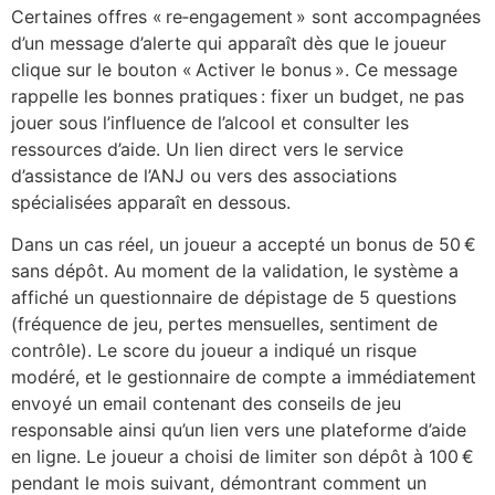
Certaines offres « re‑engagement » sont accompagnées
d’un message d’alerte qui apparaît dès que le joueur
clique sur le bouton « Activer le bonus ». Ce message
rappelle les bonnes pratiques : fixer un budget, ne pas
jouer sous l’influence de l’alcool et consulter les
ressources d’aide. Un lien direct vers le service
d’assistance de l’ANJ ou vers des associations
spécialisées apparaît en dessous.
Dans un cas réel, un joueur a accepté un bonus de 50 €
sans dépôt. Au moment de la validation, le système a
affiché un questionnaire de dépistage de 5 questions
(fréquence de jeu, pertes mensuelles, sentiment de
contrôle). Le score du joueur a indiqué un risque
modéré, et le gestionnaire de compte a immédiatement
envoyé un email contenant des conseils de jeu
responsable ainsi qu’un lien vers une plateforme d’aide
en ligne. Le joueur a choisi de limiter son dépôt à 100 €
pendant le mois suivant, démontrant comment un