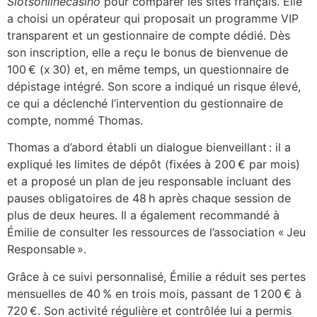
Slotsonlinecasino
pour comparer les sites français. Elle
a choisi un opérateur qui proposait un programme VIP
transparent et un gestionnaire de compte dédié. Dès
son inscription, elle a reçu le bonus de bienvenue de
100 € (x 30) et, en même temps, un questionnaire de
dépistage intégré. Son score a indiqué un risque élevé,
ce qui a déclenché l’intervention du gestionnaire de
compte, nommé Thomas.
Thomas a d’abord établi un dialogue bienveillant : il a
expliqué les limites de dépôt (fixées à 200 € par mois)
et a proposé un plan de jeu responsable incluant des
pauses obligatoires de 48 h après chaque session de
plus de deux heures. Il a également recommandé à
Émilie de consulter les ressources de l’association « Jeu
Responsable ».
Grâce à ce suivi personnalisé, Émilie a réduit ses pertes
mensuelles de 40 % en trois mois, passant de 1 200 € à
720 €. Son activité régulière et contrôlée lui a permis