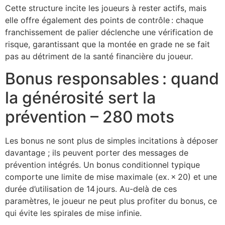
Cette structure incite les joueurs à rester actifs, mais
elle offre également des points de contrôle : chaque
franchissement de palier déclenche une vérification de
risque, garantissant que la montée en grade ne se fait
pas au détriment de la santé financière du joueur.
Bonus responsables : quand
la générosité sert la
prévention – 280 mots
Les bonus ne sont plus de simples incitations à déposer
davantage ; ils peuvent porter des messages de
prévention intégrés. Un bonus conditionnel typique
comporte une limite de mise maximale (ex. × 20) et une
durée d’utilisation de 14 jours. Au-delà de ces
paramètres, le joueur ne peut plus profiter du bonus, ce
qui évite les spirales de mise infinie.