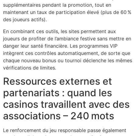
supplémentaires pendant la promotion, tout en
maintenant un taux de participation élevé (plus de 60 %
des joueurs actifs).
En combinant ces outils, les sites permettent aux
joueurs de profiter de l’ambiance festive sans mettre en
danger leur santé financière. Les programmes VIP
intègrent ces contrôles automatiquement, de sorte que
chaque nouveau bonus ou tournoi déclenche les mêmes
vérifications de limites.
Ressources externes et
partenariats : quand les
casinos travaillent avec des
associations – 240 mots
Le renforcement du jeu responsable passe également