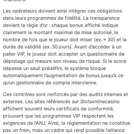
Les opérateurs doivent ainsi intégrer ces obligations
dans leurs programmes de fidélité. La transparence
devient la règle d’or : chaque bonus affiché indique
clairement le montant maximal de mise autorisé, le
nombre de fois que le joueur doit miser (ex. × 30) et la
durée de validité (ex. 30 jours). Avant d’accéder à un
palier VIP, le joueur doit accepter un questionnaire de
dépistage qui mesure son niveau de risque. Si le score
dépasse un seuil prédéfini, le système bloque
automatiquement l’augmentation de bonus jusqu’à ce
qu’un gestionnaire de compte intervienne.
Ces contrôles sont renforcés par des audits internes et
externes. Les sites référencés sur
Slotsonlinecasino
affichent souvent leurs certificats de conformité,
prouvant que les programmes VIP respectent les
exigences de l’ANJ. Ainsi, la réglementation ne constitue
pas un frein, mais un cadre qui rend possible l’alliance