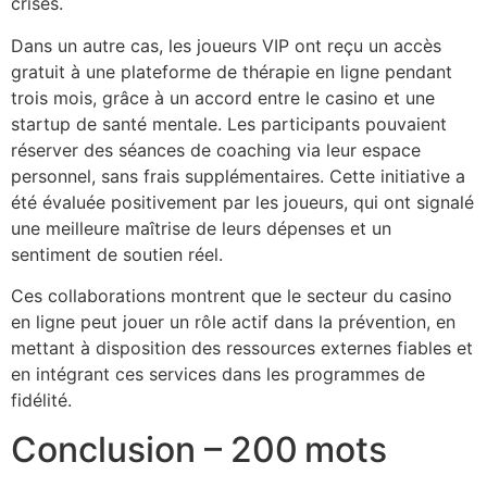
crises.
Dans un autre cas, les joueurs VIP ont reçu un accès
gratuit à une plateforme de thérapie en ligne pendant
trois mois, grâce à un accord entre le casino et une
startup de santé mentale. Les participants pouvaient
réserver des séances de coaching via leur espace
personnel, sans frais supplémentaires. Cette initiative a
été évaluée positivement par les joueurs, qui ont signalé
une meilleure maîtrise de leurs dépenses et un
sentiment de soutien réel.
Ces collaborations montrent que le secteur du casino
en ligne peut jouer un rôle actif dans la prévention, en
mettant à disposition des ressources externes fiables et
en intégrant ces services dans les programmes de
fidélité.
Conclusion – 200 mots