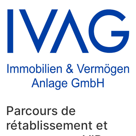
Parcours de
rétablissement et