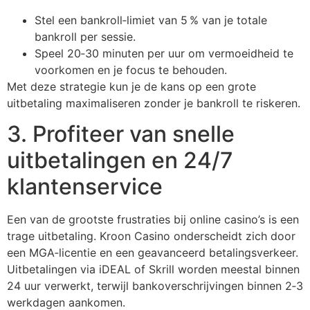
Stel een bankroll‑limiet van 5 % van je totale
bankroll per sessie.
Speel 20‑30 minuten per uur om vermoeidheid te
voorkomen en je focus te behouden.
Met deze strategie kun je de kans op een grote
uitbetaling maximaliseren zonder je bankroll te riskeren.
3. Profiteer van snelle
uitbetalingen en 24/7
klantenservice
Een van de grootste frustraties bij online casino’s is een
trage uitbetaling. Kroon Casino onderscheidt zich door
een MGA‑licentie en een geavanceerd betalingsverkeer.
Uitbetalingen via iDEAL of Skrill worden meestal binnen
24 uur verwerkt, terwijl bankoverschrijvingen binnen 2‑3
werkdagen aankomen.