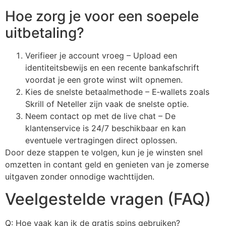
Hoe zorg je voor een soepele
uitbetaling?
Verifieer je account vroeg – Upload een
identiteitsbewijs en een recente bankafschrift
voordat je een grote winst wilt opnemen.
Kies de snelste betaalmethode – E‑wallets zoals
Skrill of Neteller zijn vaak de snelste optie.
Neem contact op met de live chat – De
klantenservice is 24/7 beschikbaar en kan
eventuele vertragingen direct oplossen.
Door deze stappen te volgen, kun je je winsten snel
omzetten in contant geld en genieten van je zomerse
uitgaven zonder onnodige wachttijden.
Veelgestelde vragen (FAQ)
Q: Hoe vaak kan ik de gratis spins gebruiken?