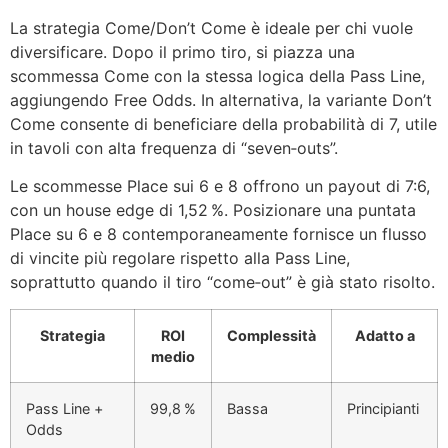
La strategia Come/Don’t Come è ideale per chi vuole
diversificare. Dopo il primo tiro, si piazza una
scommessa Come con la stessa logica della Pass Line,
aggiungendo Free Odds. In alternativa, la variante Don’t
Come consente di beneficiare della probabilità di 7, utile
in tavoli con alta frequenza di “seven‑outs”.
Le scommesse Place sui 6 e 8 offrono un payout di 7:6,
con un house edge di 1,52 %. Posizionare una puntata
Place su 6 e 8 contemporaneamente fornisce un flusso
di vincite più regolare rispetto alla Pass Line,
soprattutto quando il tiro “come‑out” è già stato risolto.
Strategia
ROI
Complessità
Adatto a
medio
Pass Line +
99,8 %
Bassa
Principianti
Odds