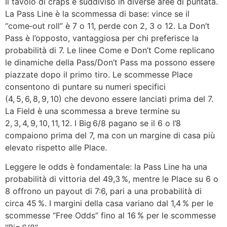
Il tavolo di craps è suddiviso in diverse aree di puntata.
La Pass Line è la scommessa di base: vince se il
“come‑out roll” è 7 o 11, perde con 2, 3 o 12. La Don’t
Pass è l’opposto, vantaggiosa per chi preferisce la
probabilità di 7. Le linee Come e Don’t Come replicano
le dinamiche della Pass/Don’t Pass ma possono essere
piazzate dopo il primo tiro. Le scommesse Place
consentono di puntare su numeri specifici
(4, 5, 6, 8, 9, 10) che devono essere lanciati prima del 7.
La Field è una scommessa a breve termine su
2, 3, 4, 9, 10, 11, 12. I Big 6/8 pagano se il 6 o l’8
compaiono prima del 7, ma con un margine di casa più
elevato rispetto alle Place.
Leggere le odds è fondamentale: la Pass Line ha una
probabilità di vittoria del 49,3 %, mentre le Place su 6 o
8 offrono un payout di 7:6, pari a una probabilità di
circa 45 %. I margini della casa variano dal 1,4 % per le
scommesse “Free Odds” fino al 16 % per le scommesse