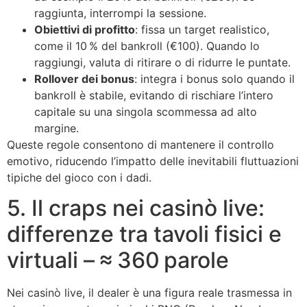
raggiunta, interrompi la sessione.
Obiettivi di profitto
: fissa un target realistico,
come il 10 % del bankroll (€100). Quando lo
raggiungi, valuta di ritirare o di ridurre le puntate.
Rollover dei bonus
: integra i bonus solo quando il
bankroll è stabile, evitando di rischiare l’intero
capitale su una singola scommessa ad alto
margine.
Queste regole consentono di mantenere il controllo
emotivo, riducendo l’impatto delle inevitabili fluttuazioni
tipiche del gioco con i dadi.
5. Il craps nei casinò live:
differenze tra tavoli fisici e
virtuali – ≈ 360 parole
Nei casinò live, il dealer è una figura reale trasmessa in