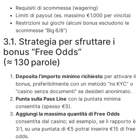
Requisiti di scommessa (wagering)
Limiti di payout (es. massimo €1.000 per vincita)
Restrizioni sui giochi (alcuni bonus escludono le
scommesse “Big 6/8”)
3.1. Strategia per sfruttare i
bonus “Free Odds”
(≈ 130 parole)
Deposita l’importo minimo richiesto
per attivare il
bonus, preferibilmente con un metodo “no KYC” o
“casino senza documenti” se desideri anonimato.
Punta sulla Pass Line
con la puntata minima
consentita (spesso €5).
Aggiungi la massima quantità di Free Odds
consentita dal casino; ad esempio, se il rapporto è
3:1, su una puntata di €5 potrai inserire €15 di free
odds.