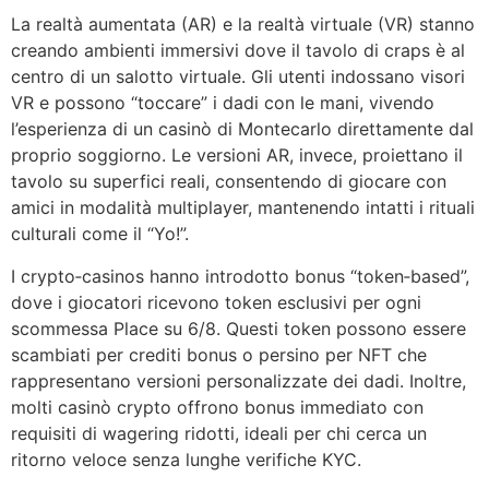
La realtà aumentata (AR) e la realtà virtuale (VR) stanno
creando ambienti immersivi dove il tavolo di craps è al
centro di un salotto virtuale. Gli utenti indossano visori
VR e possono “toccare” i dadi con le mani, vivendo
l’esperienza di un casinò di Montecarlo direttamente dal
proprio soggiorno. Le versioni AR, invece, proiettano il
tavolo su superfici reali, consentendo di giocare con
amici in modalità multiplayer, mantenendo intatti i rituali
culturali come il “Yo!”.
I crypto‑casinos hanno introdotto bonus “token‑based”,
dove i giocatori ricevono token esclusivi per ogni
scommessa Place su 6/8. Questi token possono essere
scambiati per crediti bonus o persino per NFT che
rappresentano versioni personalizzate dei dadi. Inoltre,
molti casinò crypto offrono bonus immediato con
requisiti di wagering ridotti, ideali per chi cerca un
ritorno veloce senza lunghe verifiche KYC.