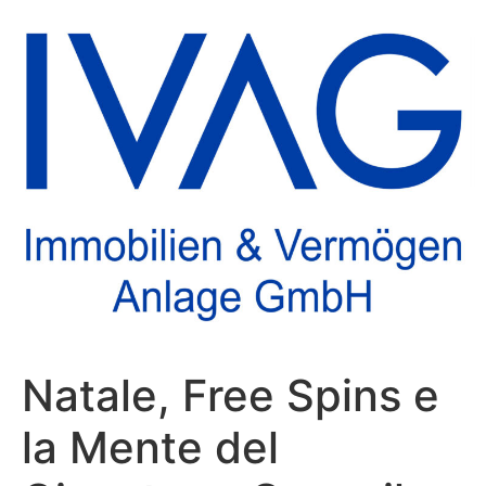
Natale, Free Spins e
la Mente del