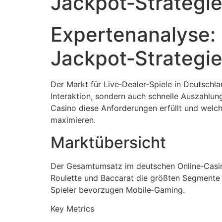
Jackpot‑Strategi
Expertenanalyse: 
Jackpot‑Strategi
Der Markt für Live‑Dealer‑Spiele in Deutschlan
Interaktion, sondern auch schnelle Auszahlun
Casino diese Anforderungen erfüllt und welch
maximieren.
Marktübersicht
Der Gesamtumsatz im deutschen Online‑Casino
Roulette und Baccarat die größten Segmente b
Spieler bevorzugen Mobile‑Gaming.
Key Metrics