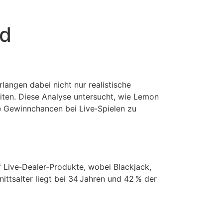
nd
rlangen dabei nicht nur realistische
iten. Diese Analyse untersucht, wie Lemon
e Gewinnchancen bei Live‑Spielen zu
 Live‑Dealer‑Produkte, wobei Blackjack,
ttsalter liegt bei 34 Jahren und 42 % der