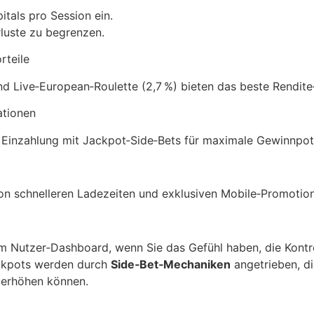
tals pro Session ein.
luste zu begrenzen.
rteile
nd Live‑European‑Roulette (2,7 %) bieten das beste Rendite‑
ationen
Einzahlung mit Jackpot‑Side‑Bets für maximale Gewinnpote
von schnelleren Ladezeiten und exklusiven Mobile‑Promotion
im Nutzer‑Dashboard, wenn Sie das Gefühl haben, die Kontro
ackpots werden durch
Side‑Bet‑Mechaniken
angetrieben, di
 erhöhen können.