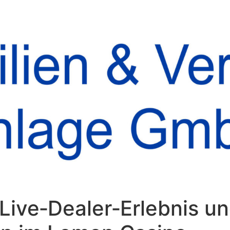
Live‑Dealer‑Erlebnis u