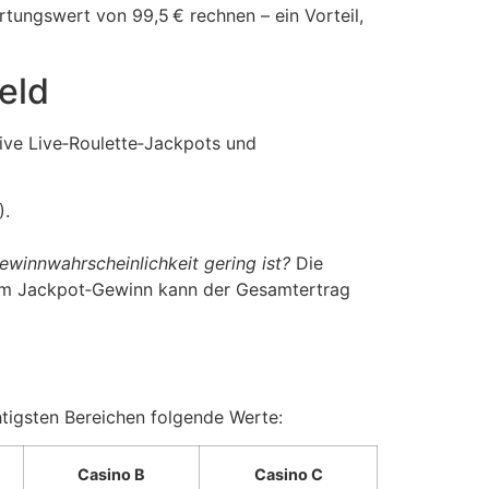
artungswert von 99,5 € rechnen – ein Vorteil,
eld
ive Live‑Roulette‑Jackpots und
).
ewinnwahrscheinlichkeit gering ist?
Die
hem Jackpot‑Gewinn kann der Gesamtertrag
htigsten Bereichen folgende Werte:
Casino B
Casino C