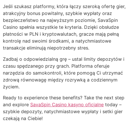
Jeśli szukasz platformy, która łączy szeroką ofertę gier,
atrakcyjny bonus powitalny, szybkie wypłaty oraz
bezpieczeństwo na najwyższym poziomie, SavaSpin
Casino spełnia wszystkie te kryteria. Dzięki obsłudze
płatności w PLN i kryptowalutach, gracze mają pełną
kontrolę nad swoimi środkami, a natychmiastowe
transakcje eliminują niepotrzebny stres.
Zadbaj o odpowiedzialną grę – ustal limity depozytów i
czasu spędzanego przy grach. Platforma oferuje
narzędzia do samokontroli, które pomogą Ci utrzymać
zdrową równowagę między rozrywką a codziennym
życiem.
Ready to experience these benefits? Take the next step
and explore
SavaSpin Casino kasyno oficjalne
today –
szybkie depozyty, natychmiastowe wypłaty i setki gier
czekają na Ciebie!