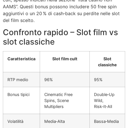
AAMS”. Questi bonus possono includere 50 free spin
aggiuntivi o un 20 % di cash‑back su perdite nelle slot
del film scelto.
Confronto rapido – Slot film vs
slot classiche
Caratteristica
Slot film cult
Slot
classiche
RTP medio
96%
95%
Bonus tipici
Cinematic Free
Double‑Up
Spins, Scene
Wild,
Multipliers
Risk‑It‑All
Volatilità
Media‑Alta
Bassa‑Media