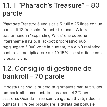
1.1. Il “Pharaoh’s Treasure” – 80
parole
Pharaoh’s Treasure
è una slot a 5 rulli e 25 linee con un
bonus di 12 free spin. Durante il round, i Wild si
trasformano in “Expanding Wilds” che coprono
interamente il rullo. Il jackpot progressivo può
raggiungere 5 000 volte la puntata, ma è più realistico
puntare al moltiplicatore del 10‑15 % che si ottiene con
le espansioni.
1.2. Consiglio di gestione del
bankroll – 70 parole
Imposta una soglia di perdita giornaliera pari al 5 % del
tuo bankroll e una puntata massima del 2 % per
sessione. Quando i free spin vengono attivati, riduci la
puntata al 1 % per prolungare la durata del bonus e