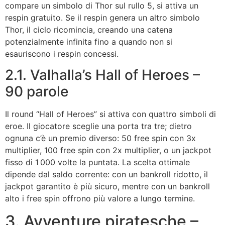
compare un simbolo di Thor sul rullo 5, si attiva un
respin gratuito. Se il respin genera un altro simbolo
Thor, il ciclo ricomincia, creando una catena
potenzialmente infinita fino a quando non si
esauriscono i respin concessi.
2.1. Valhalla’s Hall of Heroes –
90 parole
Il round “Hall of Heroes” si attiva con quattro simboli di
eroe. Il giocatore sceglie una porta tra tre; dietro
ognuna c’è un premio diverso: 50 free spin con 3x
multiplier, 100 free spin con 2x multiplier, o un jackpot
fisso di 1 000 volte la puntata. La scelta ottimale
dipende dal saldo corrente: con un bankroll ridotto, il
jackpot garantito è più sicuro, mentre con un bankroll
alto i free spin offrono più valore a lungo termine.
3. Avventure piratesche –