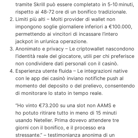
tramite Skrill può essere completato in 5‑10 minuti,
rispetto ai 48‑72 ore di un bonifico tradizionale.
Limiti più alti – Molti provider di wallet non
impongono soglie giornaliere inferiori a €100.000,
permettendo ai vincitori di incassare l’intero
jackpot in un’unica operazione.
Anonimato e privacy – Le criptowallet nascondono
l’identità reale del giocatore, utili per chi preferisce
non condividere dati personali con il casinò.
Esperienza utente fluida – Le integrazioni native
con le app dei casinò inviano notifiche push al
momento del deposito o del prelievo, consentendo
di monitorare lo stato in tempo reale.
“Ho vinto €73.200 su una slot non AAMS e
ho potuto ritirare tutto in meno di 15 minuti
usando Neteller. Prima dovevo attendere tre
giorni con il bonifico, e il processo era
stressante.” – testimonianza anonima di un