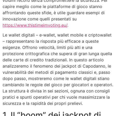
volumi record senza compromettere la sicurezza. Per
capire meglio come le piattaforme di gioco stanno
affrontando queste sfide, è utile guardare esempi di
innovazione come quelli presentati su
https://www.thistimeimvoting.eu/
.
Le wallet digitali – e‑wallet, wallet mobile e criptowallet
– rappresentano la risposta più efficace a queste
esigenze. Offrono velocità, limiti più alti e una
protezione crittografica che supera di gran lunga quella
delle carte di credito tradizionali. In questo articolo
analizzeremo il fenomeno dei jackpot di Capodanno, le
vulnerabilità dei metodi di pagamento classici e, passo
dopo passo, mostreremo come le wallet digitali stiano
cambiando le regole del gioco per giocatori e operatori.
La struttura è divisa in sei sezioni, ognuna con consigli
pratici e spunti operativi per chi vuole massimizzare la
sicurezza e la rapidità dei propri prelievi.
1. Il “boom” dei jackpot di