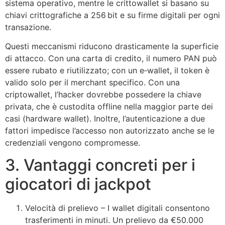
sistema operativo, mentre le crittowallet si basano su
chiavi crittografiche a 256 bit e su firme digitali per ogni
transazione.
Questi meccanismi riducono drasticamente la superficie
di attacco. Con una carta di credito, il numero PAN può
essere rubato e riutilizzato; con un e‑wallet, il token è
valido solo per il merchant specifico. Con una
criptowallet, l’hacker dovrebbe possedere la chiave
privata, che è custodita offline nella maggior parte dei
casi (hardware wallet). Inoltre, l’autenticazione a due
fattori impedisce l’accesso non autorizzato anche se le
credenziali vengono compromesse.
3. Vantaggi concreti per i
giocatori di jackpot
Velocità di prelievo – I wallet digitali consentono
trasferimenti in minuti. Un prelievo da €50.000