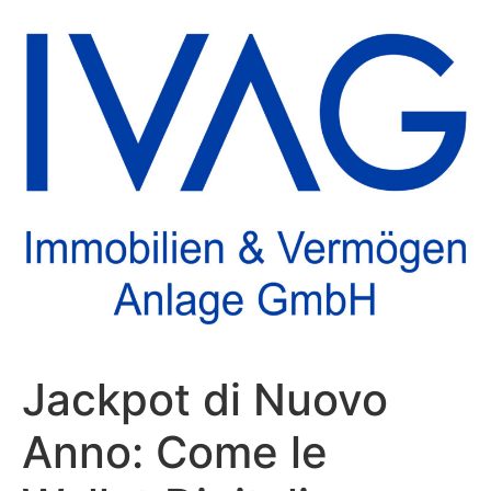
Jackpot di Nuovo
Anno: Come le