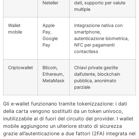
Neteller
dati, supporto per valute
multiple
Wallet
Apple
Integrazione nativa con
mobile
Pay,
smartphone,
Google
autenticazione biometrica,
Pay
NFC per pagamenti
contactless
Criptowallet
Bitcoin,
Chiavi private gestite
Ethereum,
dall’utente, blockchain
MetaMask
pubblica, anonimato
parziale
Gli e‑wallet funzionano tramite tokenizzazione: i dati
della carta vengono sostituiti da un token univoco,
inutilizzabile al di fuori del circuito del provider. I wallet
mobile aggiungono un ulteriore strato di sicurezza
grazie all’autenticazione a due fattori (2FA) integrata nel