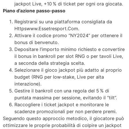
jackpot Live, +10 % di ticket per ogni ora giocata.
Piano d’azione passo‑passo
Registrarsi su una piattaforma consigliata da
Httpswww.Essetresport.Com.
Attivare il codice promo “NY2024” per ottenere il
bonus di benvenuto.
Depositare l’importo minimo richiesto e convertire
il bonus in bankroll per slot RNG o per tavoli Live,
a seconda della strategia scelta.
Selezionare il gioco jackpot più adatto al proprio
budget (RNG per low‑stake, Live per alta
interazione).
Gestire il bankroll con una regola del 5 % di
puntata massima per sessione, evitando il “tilt”.
Raccogliere i ticket jackpot e monitorare le
scadenze promozionali per non perdere premi.
Seguendo questo approccio metodico, il giocatore può
ottimizzare le proprie probabilità di colpire un jackpot