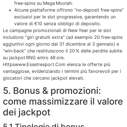
free‑spins su Mega Moolah.
Alcune piattaforme offrono “no‑deposit free‑spins”
esclusivi per le slot progressive, garantendo un
valore di €10 senza obbligo di deposito.
Le campagne promozionali di New Year per le slot
includono “giri gratuiti extra” (ad esempio 20 free‑spins
aggiuntivi ogni giorno dal 31 dicembre al 3 gennaio) e
“win‑back” che restituiscono il 20 % delle perdite subite
su jackpot RNG entro 48 ore.
Httpswww.Essetresport.Com elenca le offerte più
vantaggiose, evidenziando i termini più favorevoli per i
giocatori che cercano jackpot elevati.
5. Bonus & promozioni:
come massimizzare il valore
dei jackpot
5.1 Tipologie di bonus