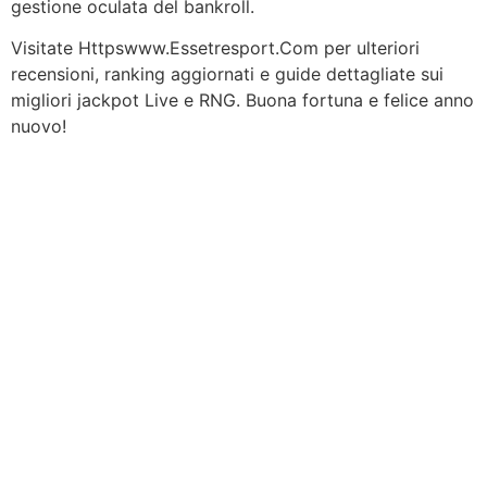
gestione oculata del bankroll.
Visitate Httpswww.Essetresport.Com per ulteriori
recensioni, ranking aggiornati e guide dettagliate sui
migliori jackpot Live e RNG. Buona fortuna e felice anno
nuovo!