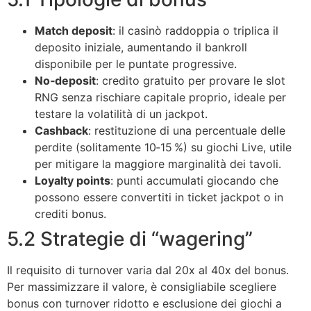
Match deposit
: il casinò raddoppia o triplica il
deposito iniziale, aumentando il bankroll
disponibile per le puntate progressive.
No‑deposit
: credito gratuito per provare le slot
RNG senza rischiare capitale proprio, ideale per
testare la volatilità di un jackpot.
Cashback
: restituzione di una percentuale delle
perdite (solitamente 10‑15 %) su giochi Live, utile
per mitigare la maggiore marginalità dei tavoli.
Loyalty points
: punti accumulati giocando che
possono essere convertiti in ticket jackpot o in
crediti bonus.
5.2 Strategie di “wagering”
Il requisito di turnover varia dal 20x al 40x del bonus.
Per massimizzare il valore, è consigliabile scegliere
bonus con turnover ridotto e esclusione dei giochi a