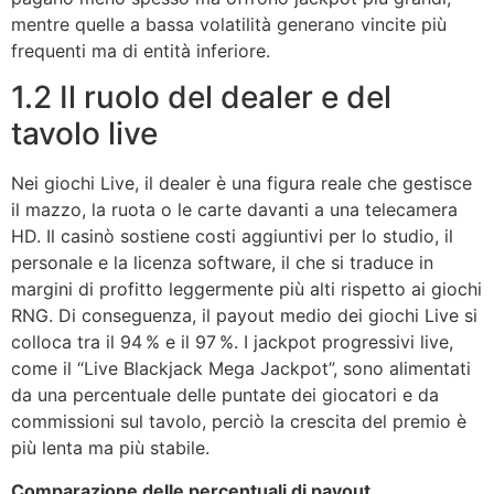
mentre quelle a bassa volatilità generano vincite più
frequenti ma di entità inferiore.
1.2 Il ruolo del dealer e del
tavolo live
Nei giochi Live, il dealer è una figura reale che gestisce
il mazzo, la ruota o le carte davanti a una telecamera
HD. Il casinò sostiene costi aggiuntivi per lo studio, il
personale e la licenza software, il che si traduce in
margini di profitto leggermente più alti rispetto ai giochi
RNG. Di conseguenza, il payout medio dei giochi Live si
colloca tra il 94 % e il 97 %. I jackpot progressivi live,
come il “Live Blackjack Mega Jackpot”, sono alimentati
da una percentuale delle puntate dei giocatori e da
commissioni sul tavolo, perciò la crescita del premio è
più lenta ma più stabile.
Comparazione delle percentuali di payout