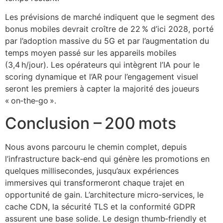
Les prévisions de marché indiquent que le segment des
bonus mobiles devrait croître de 22 % d’ici 2028, porté
par l’adoption massive du 5G et par l’augmentation du
temps moyen passé sur les appareils mobiles
(3,4 h/jour). Les opérateurs qui intègrent l’IA pour le
scoring dynamique et l’AR pour l’engagement visuel
seront les premiers à capter la majorité des joueurs
« on‑the‑go ».
Conclusion – 200 mots
Nous avons parcouru le chemin complet, depuis
l’infrastructure back‑end qui génère les promotions en
quelques millisecondes, jusqu’aux expériences
immersives qui transformeront chaque trajet en
opportunité de gain. L’architecture micro‑services, le
cache CDN, la sécurité TLS et la conformité GDPR
assurent une base solide. Le design thumb‑friendly et