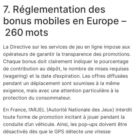
7. Réglementation des
bonus mobiles en Europe –
260 mots
La Directive sur les services de jeu en ligne impose aux
opérateurs de garantir la transparence des promotions.
Chaque bonus doit clairement indiquer le pourcentage
de contribution au dépôt, le nombre de mises requises
(wagering) et la date d’expiration. Les offres diffusées
pendant un déplacement sont soumises à la même
exigence, mais avec une attention particulière à la
protection du consommateur.
En France, l’ARJEL (Autorité Nationale des Jeux) interdit
toute forme de promotion incitant à jouer pendant la
conduite d’un véhicule. Ainsi, les pop‑ups doivent être
désactivés dès que le GPS détecte une vitesse