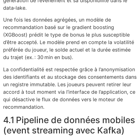
génération de l’événement et sa disponibilité dans le
data‑lake.
Une fois les données agrégées, un modèle de
recommandation basé sur le gradient boosting
(XGBoost) prédit le type de bonus le plus susceptible
d’être accepté. Le modèle prend en compte la volatilité
préférée du joueur, le solde actuel et la durée estimée
du trajet (ex. : 30 min en bus).
La confidentialité est respectée grâce à l’anonymisation
des identifiants et au stockage des consentements dans
un registre immutable. Les joueurs peuvent retirer leur
accord à tout moment via l’interface de l’application, ce
qui désactive le flux de données vers le moteur de
recommandation.
4.1 Pipeline de données mobiles
(event streaming avec Kafka)