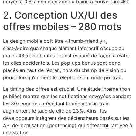
moyen à 0,8 s même en zone urbaine à couverture 4G.
2. Conception UX/UI des
offres mobiles – 280 mots
Le design mobile doit être « thumb‑friendly »,
c’est‑à‑dire que chaque élément interactif occupe au
moins 48 px de hauteur et est espacé de façon à éviter
les clics accidentels. Les pop‑ups bonus sont donc
placés en haut de l’écran, hors du champ de vision du
pouce lorsqu’on tient le téléphone en mode portrait.
Le timing des offres est crucial. Une étude interne (non
publiée) montre que les notifications envoyées pendant
les 30 secondes précédant le départ d’un train
augmentent le taux de clic de 23 %. Ainsi, les
développeurs intègrent des déclencheurs basés sur les
API de localisation (geofencing) qui détectent l’arrivée à
une station.