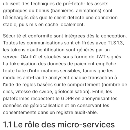
utilisent des techniques de pré‑fetch : les assets
graphiques du bonus (bannières, animations) sont
téléchargés dès que le client détecte une connexion
stable, puis mis en cache localement.
Sécurité et conformité sont intégrées dès la conception.
Toutes les communications sont chiffrées avec TLS 1.3,
les tokens d’authentification sont générés par un
serveur OAuth2 et stockés sous forme de JWT signés.
La tokenisation des données de paiement empêche
toute fuite d’informations sensibles, tandis que les
modules anti‑fraude analysent chaque transaction à
l’aide de règles basées sur le comportement (nombre de
clics, vitesse de swipe, géolocalisation). Enfin, les
plateformes respectent le GDPR en anonymisant les
données de géolocalisation et en conservant les
consentements dans un registre audit‑able.
1.1 Le rôle des micro‑services