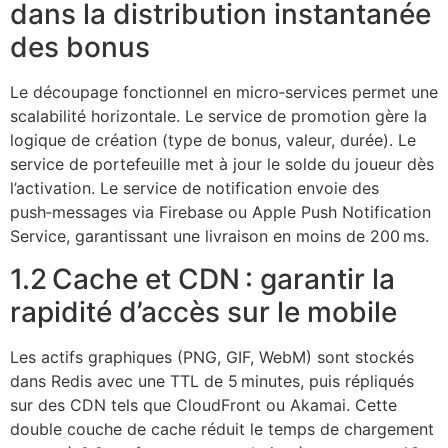
dans la distribution instantanée
des bonus
Le découpage fonctionnel en micro‑services permet une
scalabilité horizontale. Le service de promotion gère la
logique de création (type de bonus, valeur, durée). Le
service de portefeuille met à jour le solde du joueur dès
l’activation. Le service de notification envoie des
push‑messages via Firebase ou Apple Push Notification
Service, garantissant une livraison en moins de 200 ms.
1.2 Cache et CDN : garantir la
rapidité d’accès sur le mobile
Les actifs graphiques (PNG, GIF, WebM) sont stockés
dans Redis avec une TTL de 5 minutes, puis répliqués
sur des CDN tels que CloudFront ou Akamai. Cette
double couche de cache réduit le temps de chargement