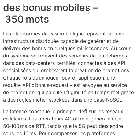
des bonus mobiles –
350 mots
Les plateformes de casino en ligne reposent sur une
infrastructure distribuée capable de générer et de
délivrer des bonus en quelques millisecondes. Au cœur
du système se trouvent des serveurs de jeu hébergés
dans des data‑centers certifiés, connectés à des API
spécialisées qui orchestrent la création de promotions.
Chaque fois qu’un joueur ouvre l’application, une
requête API « bonus‑request » est envoyée au service
de promotion, qui calcule l’éligibilité en temps réel grâce
à des règles métier stockées dans une base NoSQL.
La latence constitue le principal défi sur les réseaux
cellulaires. Les opérateurs 4G offrent généralement
50‑100 ms de RTT, tandis que la 5G peut descendre
sous les 10 ms. Pour compenser, les plateformes