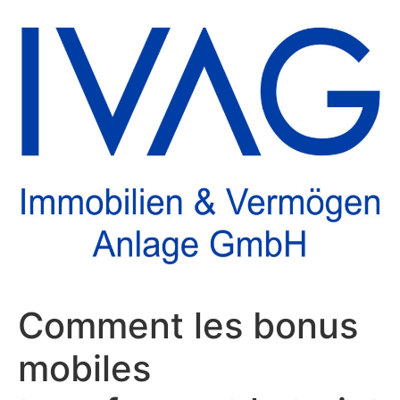
Comment les bonus
mobiles