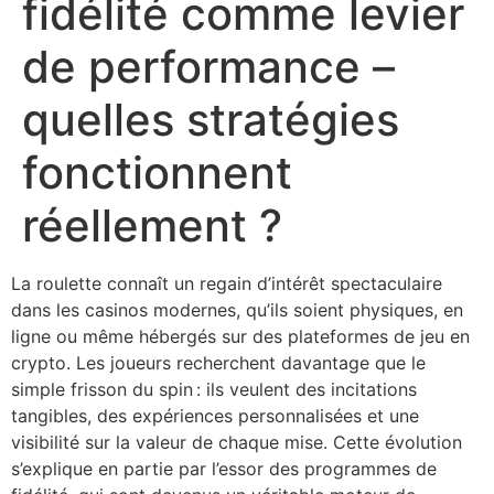
fidélité comme levier
de performance –
quelles stratégies
fonctionnent
réellement ?
La roulette connaît un regain d’intérêt spectaculaire
dans les casinos modernes, qu’ils soient physiques, en
ligne ou même hébergés sur des plateformes de jeu en
crypto. Les joueurs recherchent davantage que le
simple frisson du spin : ils veulent des incitations
tangibles, des expériences personnalisées et une
visibilité sur la valeur de chaque mise. Cette évolution
s’explique en partie par l’essor des programmes de