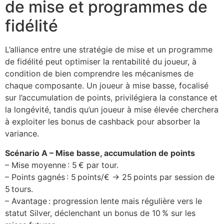
de mise et programmes de
fidélité
L’alliance entre une stratégie de mise et un programme
de fidélité peut optimiser la rentabilité du joueur, à
condition de bien comprendre les mécanismes de
chaque composante. Un joueur à mise basse, focalisé
sur l’accumulation de points, privilégiera la constance et
la longévité, tandis qu’un joueur à mise élevée cherchera
à exploiter les bonus de cashback pour absorber la
variance.
Scénario A – Mise basse, accumulation de points
– Mise moyenne : 5 € par tour.
– Points gagnés : 5 points/€ → 25 points par session de
5 tours.
– Avantage : progression lente mais régulière vers le
statut Silver, déclenchant un bonus de 10 % sur les