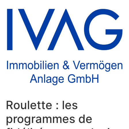
Roulette : les
programmes de