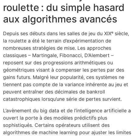
roulette : du simple hasard
aux algorithmes avancés
Depuis ses débuts dans les salles de jeu du XIXᵉ siècle,
la roulette a été le terrain d’expérimentation de
nombreuses stratégies de mise. Les approches
classiques – Martingale, Fibonacci, D’Alembert –
reposent sur des progressions arithmétiques ou
géométriques visant à compenser les pertes par des
gains futurs. Malgré leur popularité, ces systèmes ne
tiennent pas compte de la variance inhérente au jeu et
peuvent entraîner des décimales de bankroll
catastrophiques lorsqu’une série de pertes survient.
L’avènement du big data et de l’intelligence artificielle a
ouvert la porte à des modèles prédictifs plus
sophistiqués. Certains opérateurs utilisent des
algorithmes de machine learning pour ajuster les limites