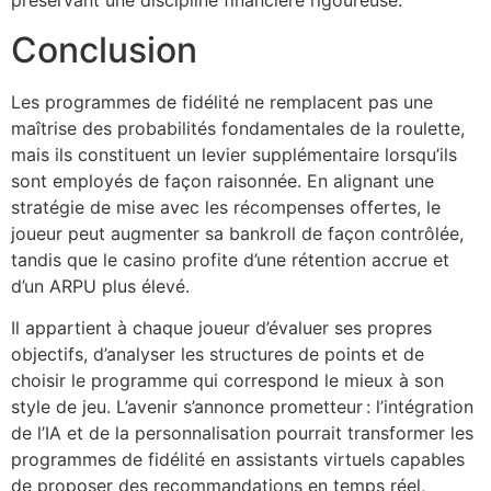
préservant une discipline financière rigoureuse.
Conclusion
Les programmes de fidélité ne remplacent pas une
maîtrise des probabilités fondamentales de la roulette,
mais ils constituent un levier supplémentaire lorsqu’ils
sont employés de façon raisonnée. En alignant une
stratégie de mise avec les récompenses offertes, le
joueur peut augmenter sa bankroll de façon contrôlée,
tandis que le casino profite d’une rétention accrue et
d’un ARPU plus élevé.
Il appartient à chaque joueur d’évaluer ses propres
objectifs, d’analyser les structures de points et de
choisir le programme qui correspond le mieux à son
style de jeu. L’avenir s’annonce prometteur : l’intégration
de l’IA et de la personnalisation pourrait transformer les
programmes de fidélité en assistants virtuels capables
de proposer des recommandations en temps réel,