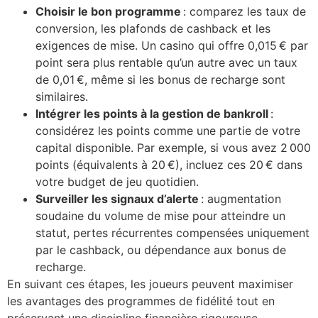
Choisir le bon programme
: comparez les taux de
conversion, les plafonds de cashback et les
exigences de mise. Un casino qui offre 0,015 € par
point sera plus rentable qu’un autre avec un taux
de 0,01 €, même si les bonus de recharge sont
similaires.
Intégrer les points à la gestion de bankroll
:
considérez les points comme une partie de votre
capital disponible. Par exemple, si vous avez 2 000
points (équivalents à 20 €), incluez ces 20 € dans
votre budget de jeu quotidien.
Surveiller les signaux d’alerte
: augmentation
soudaine du volume de mise pour atteindre un
statut, pertes récurrentes compensées uniquement
par le cashback, ou dépendance aux bonus de
recharge.
En suivant ces étapes, les joueurs peuvent maximiser
les avantages des programmes de fidélité tout en