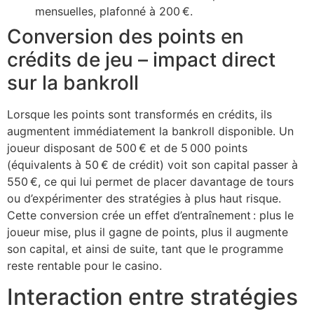
mensuelles, plafonné à 200 €.
Conversion des points en
crédits de jeu – impact direct
sur la bankroll
Lorsque les points sont transformés en crédits, ils
augmentent immédiatement la bankroll disponible. Un
joueur disposant de 500 € et de 5 000 points
(équivalents à 50 € de crédit) voit son capital passer à
550 €, ce qui lui permet de placer davantage de tours
ou d’expérimenter des stratégies à plus haut risque.
Cette conversion crée un effet d’entraînement : plus le
joueur mise, plus il gagne de points, plus il augmente
son capital, et ainsi de suite, tant que le programme
reste rentable pour le casino.
Interaction entre stratégies