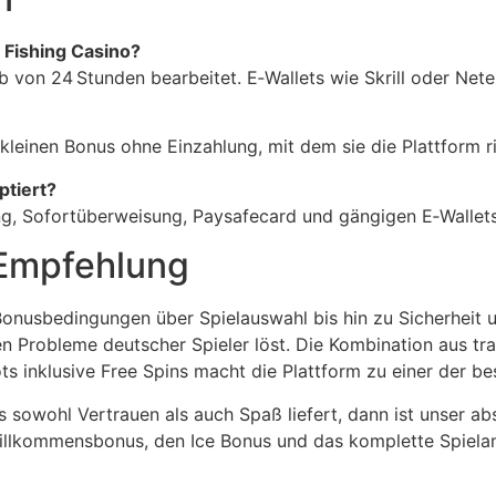
 Fishing Casino?
 von 24 Stunden bearbeitet. E‑Wallets wie Skrill oder Netel
 kleinen Bonus ohne Einzahlung, mit dem sie die Plattform ri
tiert?
ng, Sofortüberweisung, Paysafecard und gängigen E‑Wallets
 Empfehlung
nusbedingungen über Spielauswahl bis hin zu Sicherheit un
hen Probleme deutscher Spieler löst. Die Kombination aus 
ots inklusive Free Spins macht die Plattform zu einer der 
s sowohl Vertrauen als auch Spaß liefert, dann ist unser a
Willkommensbonus, den Ice Bonus und das komplette Spielan