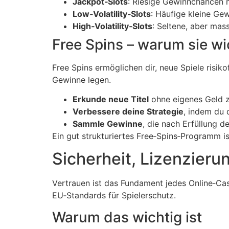
Jackpot‑Slots
: Riesige Gewinnchancen 
Low‑Volatility‑Slots
: Häufige kleine Gewi
High‑Volatility‑Slots
: Seltene, aber mas
Free Spins – warum sie wi
Free Spins ermöglichen dir, neue Spiele risiko
Gewinne legen.
Erkunde neue Titel
ohne eigenes Geld zu
Verbessere deine Strategie
, indem du 
Sammle Gewinne
, die nach Erfüllung 
Ein gut strukturiertes Free‑Spins‑Programm i
Sicherheit, Lizenzier
Vertrauen ist das Fundament jedes Online‑Casi
EU‑Standards für Spielerschutz.
Warum das wichtig ist