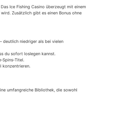
. Das Ice Fishing Casino überzeugt mit einem
wird. Zusätzlich gibt es einen Bonus ohne
eutlich niedriger als bei vielen
ss du sofort loslegen kannst.
‑Spins‑Titel.
l konzentrieren.
eine umfangreiche Bibliothek, die sowohl