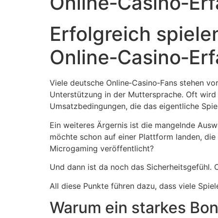
Online‑Casino‑Er
Erfolgreich spiele
Online‑Casino‑Er
Viele deutsche Online‑Casino‑Fans stehen vo
Unterstützung in der Muttersprache. Oft wir
Umsatzbedingungen, die das eigentliche Spie
Ein weiteres Ärgernis ist die mangelnde Ausw
möchte schon auf einer Plattform landen, die 
Microgaming veröffentlicht?
Und dann ist da noch das Sicherheitsgefühl. O
All diese Punkte führen dazu, dass viele Spie
Warum ein starkes Bo