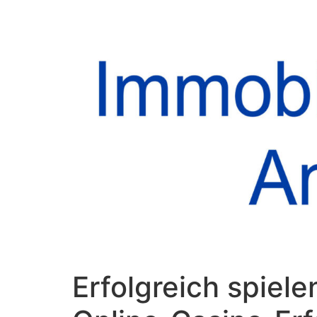
Erfolgreich spiele