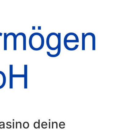
Casino deine