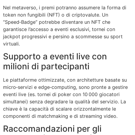
Nel metaverso, i premi potranno assumere la forma di
token non fungibili (NFT) o di criptovalute. Un
“Speed‑Badge” potrebbe diventare un NFT che
garantisce l’accesso a eventi esclusivi, tornei con
jackpot progressivi e persino a scommesse su sport
virtuali.
Supporto a eventi live con
milioni di partecipanti
Le piattaforme ottimizzate, con architetture basate su
micro‑servizi e edge‑computing, sono pronte a gestire
eventi live (es. tornei di poker con 10 000 giocatori
simultanei) senza degradare la qualità del servizio. La
chiave è la capacità di scalare orizzontalmente le
componenti di matchmaking e di streaming video.
Raccomandazioni per gli