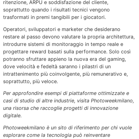
ritenzione, ARPU e soddisfazione del cliente,
soprattutto quando i risultati tecnici vengono
trasformati in premi tangibili per i giocatori.
Operatori, sviluppatori e marketer che desiderano
restare al passo devono valutare la propria architettura,
introdurre sistemi di monitoraggio in tempo reale e
progettare reward basati sulla performance. Solo così
potranno sfruttare appieno la nuova era del gaming,
dove velocità e fedeltà saranno i pilastri di un
intrattenimento più coinvolgente, più remunerativo e,
soprattutto, più veloce.
Per approfondire esempi di piattaforme ottimizzate e
casi di studio di altre industrie, visita Photoweekmilano,
una risorsa che raccoglie progetti di innovazione
digitale.
Photoweekmilano è un sito di riferimento per chi vuole
esplorare come la tecnologia può reinventare