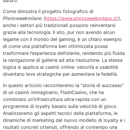
saturo.
Come dimostra il progetto fotografico di
Photoweekmilano
(
https://www.photoweekmilano.it/
),
anche i settori più tradizionali possono reinventarsi
grazie alla tecnologia. Il sito, pur non avendo alcun
legame con il mondo del gaming, è un chiaro esempio
di come una piattaforma ben ottimizzata possa
trasformare l’esperienza dell’utente, rendendo più fluida
la navigazione di gallerie ad alta risoluzione. La stessa
logica si applica ai casinò online: velocità e usabilità
diventano leve strategiche per aumentare la fedeltà.
In questo articolo racconteremo la “storia di successo”
di un casinò immaginario, FlashCasino, che ha
combinato un’infrastruttura ultra‑rapida con un
programma di loyalty basato sulla velocità di gioco.
Analizzeremo gli aspetti tecnici della piattaforma, le
dinamiche di marketing del nuovo modello di loyalty e i
risultati concreti ottenuti, offrendo al contempo una