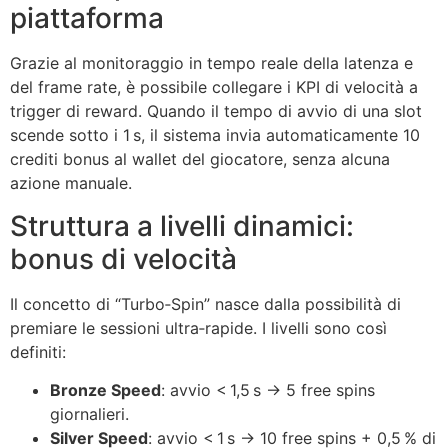
piattaforma
Grazie al monitoraggio in tempo reale della latenza e
del frame rate, è possibile collegare i KPI di velocità a
trigger di reward. Quando il tempo di avvio di una slot
scende sotto i 1 s, il sistema invia automaticamente 10
crediti bonus al wallet del giocatore, senza alcuna
azione manuale.
Struttura a livelli dinamici:
bonus di velocità
Il concetto di “Turbo‑Spin” nasce dalla possibilità di
premiare le sessioni ultra‑rapide. I livelli sono così
definiti:
Bronze Speed
: avvio < 1,5 s → 5 free spins
giornalieri.
Silver Speed
: avvio < 1 s → 10 free spins + 0,5 % di