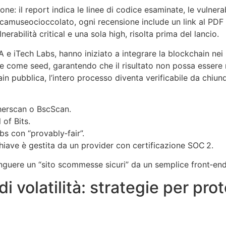
ne: il report indica le linee di codice esaminate, le vulnerab
​a​muse​o​cioccolato, ogni recensione include un link al PDF d
erabilità critical e una sola high, risolta prima del lancio.
e iTech Labs, hanno iniziato a integrare la blockchain nei
nte come seed, garantendo che il risultato non possa esser
n pubblica, l’intero processo diventa verificabile da chiun
Etherscan o BscScan.
 of Bits.
bs con “provably‑fair”.
 chiave è gestita da un provider con certificazione SOC 2.
inguere un “sito scommesse sicuri” da un semplice front‑end
di volatilità: strategie per pro