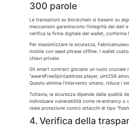
300 parole
Le transazioni su blockchain si basano su alg
meccanismi garantiscono l’integrità dei dati 
verifica la firma digitale del wallet, conferma
Per massimizzare la sicurezza, Fabri​c​a​muse
mobile con seed phrase offline. I wallet custo
chiavi private.
Gli smart contract giocano un ruolo cruciale
“awardFreeSpin(address player, uint256 amoun
Questo elimina l’intervento umano, riduce i te
Tuttavia, la sicurezza dipende dalla qualità 
individuare vulnerabilità come re‑entrancy o
reale protezione contro attacchi di tipo “flash
4. Verifica della traspa