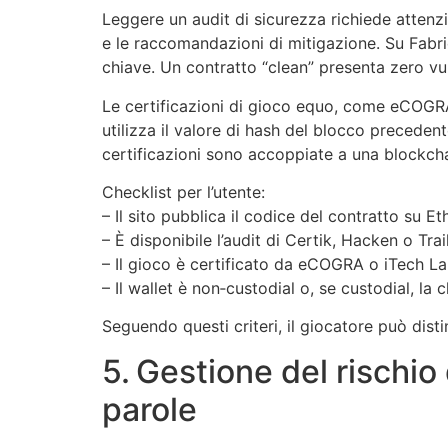
Leggere un audit di sicurezza richiede attenzio
e le raccomandazioni di mitigazione. Su Fabri​c
chiave. Un contratto “clean” presenta zero vuln
Le certificazioni di gioco equo, come eCOGRA 
utilizza il valore di hash del blocco precede
certificazioni sono accoppiate a una blockchai
Checklist per l’utente:
– Il sito pubblica il codice del contratto su 
– È disponibile l’audit di Certik, Hacken o Trail
– Il gioco è certificato da eCOGRA o iTech La
– Il wallet è non‑custodial o, se custodial, la
Seguendo questi criteri, il giocatore può dist
5. Gestione del rischio 
parole