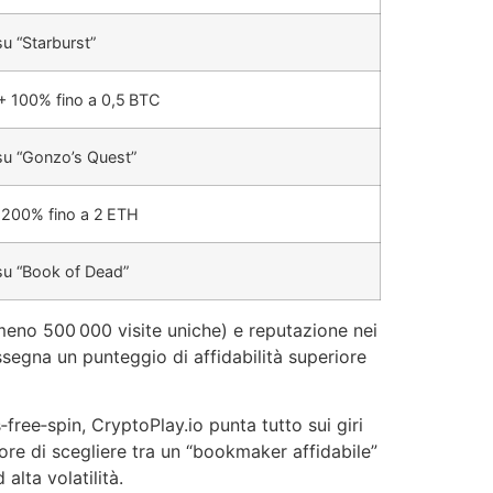
su “Starburst”
 + 100% fino a 0,5 BTC
 su “Gonzo’s Quest”
+ 200% fino a 2 ETH
 su “Book of Dead”
(almeno 500 000 visite uniche) e reputazione nei
assegna un punteggio di affidabilità superiore
ee‑spin, CryptoPlay.io punta tutto sui giri
ore di scegliere tra un “bookmaker affidabile”
alta volatilità.