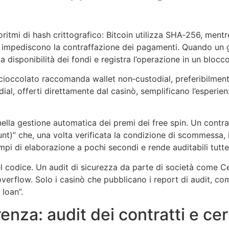
oritmi di hash crittografico: Bitcoin utilizza SHA‑256, me
e impediscono la contraffazione dei pagamenti. Quando un gi
 la disponibilità dei fondi e registra l’operazione in un bloc
​o​cioccolato raccomanda wallet non‑custodial, preferibilmen
dial, offerti direttamente dal casinò, semplificano l’esperie
 nella gestione automatica dei premi dei free spin. Un cont
t)” che, una volta verificata la condizione di scommessa, i
mpi di elaborazione a pochi secondi e rende auditabili tutte
del codice. Un audit di sicurezza da parte di società come C
 overflow. Solo i casinò che pubblicano i report di audit, 
 loan”.
renza: audit dei contratti e ce