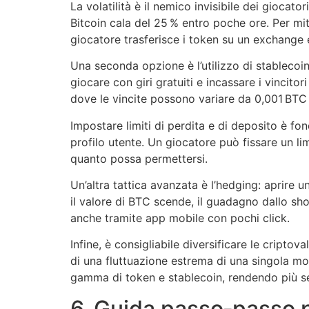
La volatilità è il nemico invisibile dei gioc
Bitcoin cala del 25 % entro poche ore. Per mit
giocatore trasferisce i token su un exchange 
Una seconda opzione è l’utilizzo di stablecoi
giocare con giri gratuiti e incassare i vincito
dove le vincite possono variare da 0,001 BTC 
Impostare limiti di perdita e di deposito è fo
profilo utente. Un giocatore può fissare un li
quanto possa permettersi.
Un’altra tattica avanzata è l’hedging: aprire
il valore di BTC scende, il guadagno dallo sh
anche tramite app mobile con pochi click.
Infine, è consigliabile diversificare le cripto
di una fluttuazione estrema di una singola mon
gamma di token e stablecoin, rendendo più se
6. Guida passo‑passo per